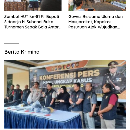
Sambut HUT ke-81 RI, Bupati
Gowes Bersama Ulama dan
Sidoarjo H. Subandi Buka
Masyarakat, Kapolres
Turnamen Sepak Bola Antar
Pasuruan Ajak Wujudkan
RW se-Kecamatan Sukodono
Daerah Aman dan Guyub
Berita Kriminal