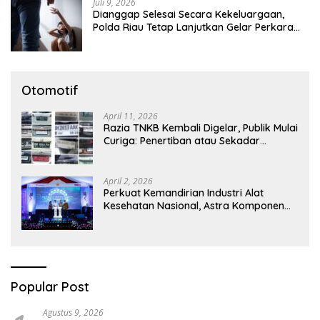
Juli 9, 2026
Dianggap Selesai Secara Kekeluargaan,
Polda Riau Tetap Lanjutkan Gelar Perkara
Dugaan Pencabulan Anak
Otomotif
April 11, 2026
Razia TNKB Kembali Digelar, Publik Mulai
Curiga: Penertiban atau Sekadar
Respons Pemberitaan
April 2, 2026
Perkuat Kemandirian Industri Alat
Kesehatan Nasional, Astra Komponen
Indonesia Hadirkan Alat Kesehatan
Berbasis Teknologi Digital
Popular Post
Agustus 9, 2026