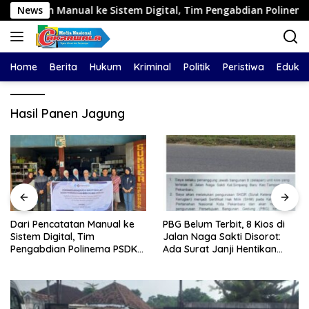
Langsung
 Manual ke Sistem Digital, Tim Pengabdian Polinema PSDKU 
News
ke
konten
Home
Berita
Hukum
Kriminal
Politik
Peristiwa
Edukas
Hasil Panen Jagung
PBG Belum Terbit, 8 Kios di
Diduga Aniaya Wanita di
Jalan Naga Sakti Disorot:
Depan SPBU Denai, Doni
Ada Surat Janji Hentikan
Chaniago Diamankan Polsek
Pembangunan
Medan Area