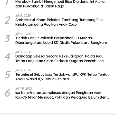
1
Merokok Sambil Mengemudi Bisa Dipidana, Ini Aturan
dan Risikonya di Jalan Raya
2
Juli 9, 2026
Amir Ma’ruf Khan: Peledak Tambang Tumpang Pitu
Kejahatan yang Rugikan Anak Cucu
3
Juli 9, 2026
Tindak Lanjut Polemik Perpisahan SD Madani
Dipertanyakan, Kabid SD Disdik Pekanbaru Bungkam
4
Juli 9, 2026
Dianggap Selesai Secara Kekeluargaan, Polda Riau
Tetap Lanjutkan Gelar Perkara Dugaan Pencabulan
Anak
5
Juli 9, 2026
Terpeleset Sebut Usia Terdakwa, JPU KPK Tetap Tuntut
Abdul Wahid 8,5 Tahun Penjara
6
Juli 10, 2026
Isu Keterkaitan Jampidsus dengan Penyitaan Aset
Rp.476 Miliar Menguat, Polri dan Kejagung Belum Beri
Penjelasan