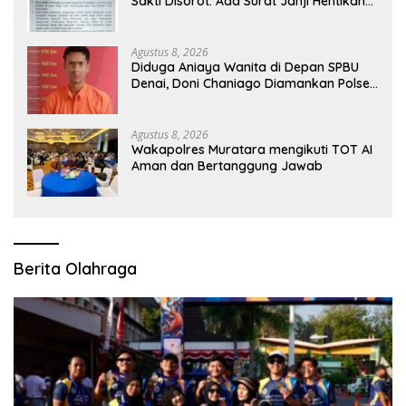
Sakti Disorot: Ada Surat Janji Hentikan
Pembangunan
Agustus 8, 2026
Diduga Aniaya Wanita di Depan SPBU
Denai, Doni Chaniago Diamankan Polsek
Medan Area
Agustus 8, 2026
Wakapolres Muratara mengikuti TOT AI
Aman dan Bertanggung Jawab
Berita Olahraga