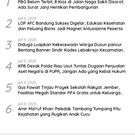
1
PBG Belum Terbit, 8 Kios di Jalan Naga Sakti Disorot:
Ada Surat Janji Hentikan Pembangunan
2
Juli 9, 2026
LOP AFC Bandung Sukses Digelar, Edukasi Kesehatan
dan Peluang Bisnis Jadi Magnet Antusiasme Peserta
3
Juli 9, 2026
Diduga Luapkan Kekecewaan Warga Dusun pancur
Bentang Banner Sindir Kades Lebakrejo Kecamatan
Purwodadi
4
Juli 9, 2026
KPB Desak Polda Riau Usut Tuntas Dugaan Penjualan
Aset Negara di PUPR, Jangan Ada yang Kebal Hukum
5
Juli 9, 2026
Gus Fawait Tinjau Proyek Sekolah Rakyat Jember,
Fasilitas Megah Standar FIFA Gratis untuk Keluarga
Miskin
6
Juli 9, 2026
Amir Ma’ruf Khan: Peledak Tambang Tumpang Pitu
Kejahatan yang Rugikan Anak Cucu