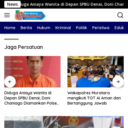
Langsung
uga Aniaya Wanita di Depan SPBU Denai, Doni Chaniago Diama
News
ke
konten
Home
Berita
Hukum
Kriminal
Politik
Peristiwa
Edukas
Jaga Persatuan
Diduga Aniaya Wanita di
Wakapolres Muratara
Depan SPBU Denai, Doni
mengikuti TOT AI Aman dan
Chaniago Diamankan Polsek
Bertanggung Jawab
Medan Area