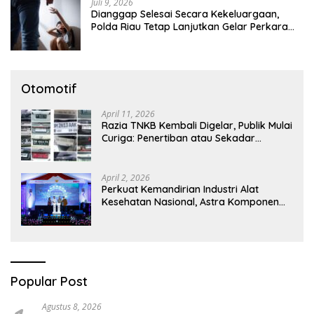
Juli 9, 2026
Dianggap Selesai Secara Kekeluargaan,
Polda Riau Tetap Lanjutkan Gelar Perkara
Dugaan Pencabulan Anak
Otomotif
April 11, 2026
Razia TNKB Kembali Digelar, Publik Mulai
Curiga: Penertiban atau Sekadar
Respons Pemberitaan
April 2, 2026
Perkuat Kemandirian Industri Alat
Kesehatan Nasional, Astra Komponen
Indonesia Hadirkan Alat Kesehatan
Berbasis Teknologi Digital
Popular Post
Agustus 8, 2026