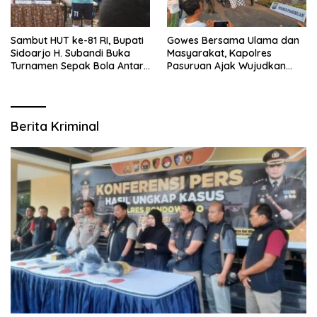
Sambut HUT ke-81 RI, Bupati
Gowes Bersama Ulama dan
Sidoarjo H. Subandi Buka
Masyarakat, Kapolres
Turnamen Sepak Bola Antar
Pasuruan Ajak Wujudkan
RW se-Kecamatan Sukodono
Daerah Aman dan Guyub
Berita Kriminal