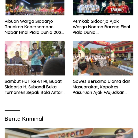
Ribuan Warga Sidoarjo
Pemkab Sidoarjo Ajak
Rayakan Kebersamaan
Warga Nonton Bareng Final
Nobar Final Piala Dunia 2026
Piala Dunia,
Bersama Bupati Subandi dan
Berhadiah Umroh
Forkopimda
Sambut HUT ke-81 RI, Bupati
Gowes Bersama Ulama dan
Sidoarjo H. Subandi Buka
Masyarakat, Kapolres
Turnamen Sepak Bola Antar
Pasuruan Ajak Wujudkan
RW se-Kecamatan Sukodono
Daerah Aman dan Guyub
Berita Kriminal