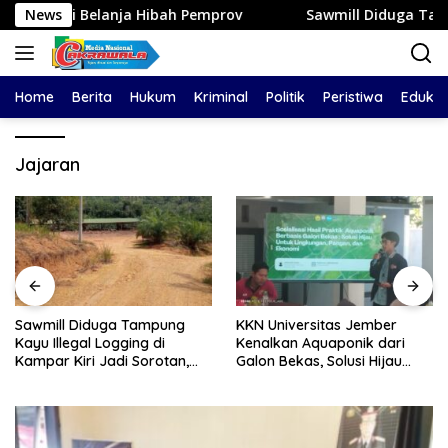
Langsung
 Belanja Hibah Pemprov
News
Sawmill Diduga Tampung Kayu Ille
ke
konten
Home
Berita
Hukum
Kriminal
Politik
Peristiwa
Edukas
Jajaran
Sawmill Diduga Tampung
KKN Universitas Jember
Kayu Illegal Logging di
Kenalkan Aquaponik dari
Kampar Kiri Jadi Sorotan,
Galon Bekas, Solusi Hijau
Polisi Janji Turun Mengecek
untuk Pangan dan Ekonomi
Lokasi
Warga Kalitapen