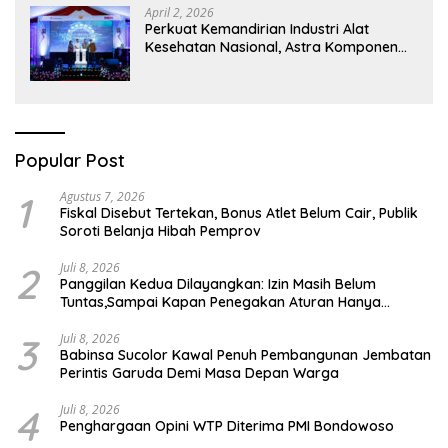
April 2, 2026
Perkuat Kemandirian Industri Alat
Kesehatan Nasional, Astra Komponen
Indonesia Hadirkan Alat Kesehatan
Berbasis Teknologi Digital
Popular Post
1
Agustus 7, 2026
Fiskal Disebut Tertekan, Bonus Atlet Belum Cair, Publik
Soroti Belanja Hibah Pemprov
2
Juli 8, 2026
Panggilan Kedua Dilayangkan: Izin Masih Belum
Tuntas,Sampai Kapan Penegakan Aturan Hanya
Berhenti di Tahap Pembinaan
3
Juli 8, 2026
Babinsa Sucolor Kawal Penuh Pembangunan Jembatan
Perintis Garuda Demi Masa Depan Warga
4
Juli 8, 2026
Penghargaan Opini WTP Diterima PMI Bondowoso