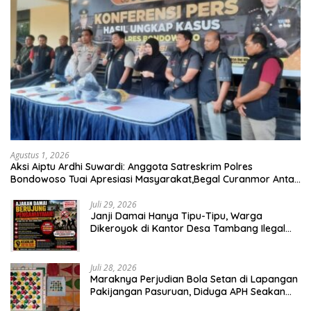
Agustus 1, 2026
Aksi Aiptu Ardhi Suwardi: Anggota Satreskrim Polres
Bondowoso Tuai Apresiasi Masyarakat,Begal Curanmor Antar
Kabupaten Tumbang
Juli 29, 2026
Janji Damai Hanya Tipu-Tipu, Warga
Dikeroyok di Kantor Desa Tambang Ilegal
Bangka
Juli 28, 2026
Maraknya Perjudian Bola Setan di Lapangan
Pakijangan Pasuruan, Diduga APH Seakan
Tutup Mata