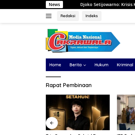
Langsung
Djoko Setijowarno: Krisis Keselamatan Angk
News
ke
konten
Redaksi
Indeks
Home
Berita
Hukum
Kriminal
Rapat Pembinaan