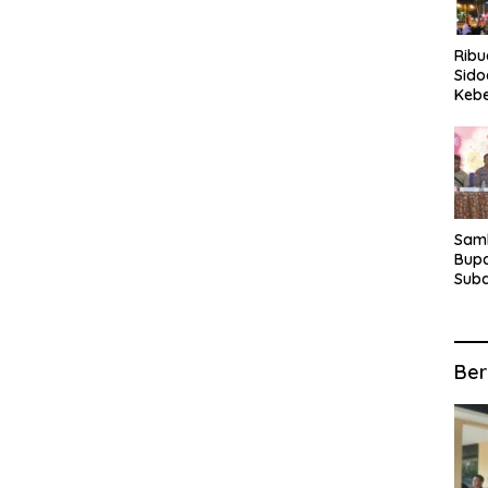
Rib
Sido
Keb
Fina
Ber
Suba
For
Samb
Bupa
Suba
Tur
Anta
Kec
Ber