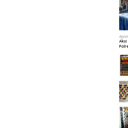
Agust
Aksi
Polr
Masy
Tum