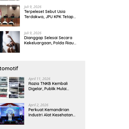
Diamankan
Juli 9, 2026
Terpeleset Sebut Usia
Terdakwa, JPU KPK Tetap
Tuntut Abdul Wahid 8,5 Tahun
Penjara
Juli 9, 2026
Dianggap Selesai Secara
Kekeluargaan, Polda Riau
Tetap Lanjutkan Gelar Perkara
Dugaan Pencabulan Anak
tomotif
April 11, 2026
Razia TNKB Kembali
Digelar, Publik Mulai
Curiga: Penertiban atau
Sekadar Respons
Pemberitaan
April 2, 2026
Perkuat Kemandirian
Industri Alat Kesehatan
Nasional, Astra Komponen
Indonesia Hadirkan Alat