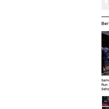
Ber
Sema
Run 
Seha