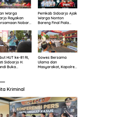
uan Warga
Pemkab Sidoarjo Ajak
arjo Rayakan
Warga Nonton
ersamaan Nobar
Bareng Final Piala
l Piala Dunia 2026
Dunia,
sama Bupati
Berhadiah Umroh
ndi dan
kopimda
ut HUT ke-81 RI,
Gowes Bersama
ti Sidoarjo H.
Ulama dan
ndi Buka
Masyarakat, Kapolres
namen Sepak Bola
Pasuruan Ajak
r RW se-
Wujudkan Daerah
amatan Sukodono
Aman dan Guyub
ita Kriminal