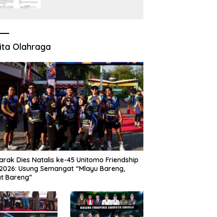
Perkara Pidana Empat
Debt Collector Kini
Berlanjut
ita Olahraga
rak Dies Natalis ke-45 Unitomo Friendship
2026: Usung Semangat “Mlayu Bareng,
t Bareng”