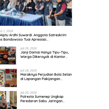
us 1, 2026
 Aiptu Ardhi Suwardi: Anggota Satreskrim
es Bondowoso Tuai Apresiasi
arakat,Begal Curanmor Antar Kabupaten
bang
Juli 29, 2026
Janji Damai Hanya Tipu-Tipu,
Warga Dikeroyok di Kantor
Desa Tambang Ilegal Bangka
Juli 28, 2026
Maraknya Perjudian Bola Setan
di Lapangan Pakijangan
Pasuruan, Diduga APH Seakan
Tutup Mata
Juli 20, 2026
Polresta Sumenep Ungkap
Peredaran Sabu Jaringan
Sampang, Tiga Tersangka