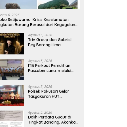
 Perdata Gugur di Tingkat
Polres Siak: Kematian dr. Alex
P
ing, Akankah Perkara
Cristo Loris Tidak Ditemukan
I
a Empat Debt Collector
Unsur Pembunuhan, Diduga
D
ustus 6, 2026
Berlanjut
Akibat Perbuatannya Sendiri
P
oko Setijowarno: Krisis Keselamatan
B
gkutan Barang Berasal dari Kegagalan
stem, Bukan Sekadar Human Error
Agustus 5, 2026
Triv Group dan Gabriel
Rey Borong Lima
Penghargaan Bergengsi
dalam Setahun, Perkuat
Posisi sebagai Pemimpin
Agustus 5, 2026
Industri Aset Kripto
ITB Perkuat Pemulihan
Indonesia
Pascabencana: melalui
Integrasi Psikososial dan
Kesehatan Serta Teknologi
AI di Bireuen Aceh
Agustus 5, 2026
Polsek Pakusari Gelar
Tasyakuran HUT
Bhayangkara ke-80,
Perkuat Sinergitas Muspika
dan Masyarakat
Agustus 5, 2026
Dalih Perdata Gugur di
Tingkat Banding, Akankah