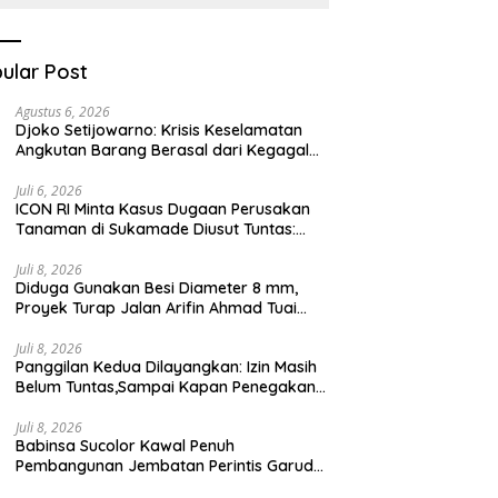
Kesehatan Berbasis
Teknologi Digital
ular Post
Agustus 6, 2026
Djoko Setijowarno: Krisis Keselamatan
Angkutan Barang Berasal dari Kegagalan
Sistem, Bukan Sekadar Human Error
Juli 6, 2026
ICON RI Minta Kasus Dugaan Perusakan
Tanaman di Sukamade Diusut Tuntas:
Semua Pihak Harus Diberi Kesempatan
Membuktikan Haknya
Juli 8, 2026
Diduga Gunakan Besi Diameter 8 mm,
Proyek Turap Jalan Arifin Ahmad Tuai
Sorotan
Juli 8, 2026
Panggilan Kedua Dilayangkan: Izin Masih
Belum Tuntas,Sampai Kapan Penegakan
Aturan Hanya Berhenti di Tahap
Pembinaan
Juli 8, 2026
Babinsa Sucolor Kawal Penuh
Pembangunan Jembatan Perintis Garuda
Demi Masa Depan Warga