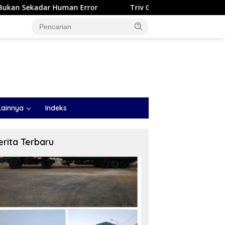
man Error
Triv Group dan Gabriel Rey Borong Lima Peng
Lainnya
Indeks
erita Terbaru