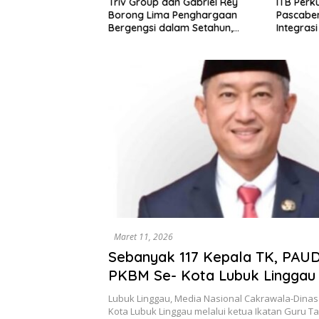
Triv Group dan Gabriel Rey
ITB Perk
warno: Krisis
Borong Lima Penghargaan
Pascaben
n Angkutan Barang
Bergengsi dalam Setahun,
Integrasi
i Kegagalan Sistem,
Perkuat Posisi sebagai
Kesehata
dar Human Error
Pemimpin Industri Aset Kripto
Bireuen 
Indonesia
Maret 11, 2026
Sebanyak 117 Kepala TK, PAU
PKBM Se- Kota Lubuk Linggau 
Rapat Pembinaan Perdana
Lubuk Linggau, Media Nasional Cakrawala-Dinas
Kota Lubuk Linggau melalui ketua Ikatan Guru 