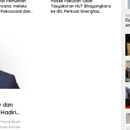
uat Pemulihan
Polsek Pakusari Gelar
Dalih
cana: melalui
Tasyakuran HUT Bhayangkara
Band
 Psikososial dan
ke-80, Perkuat Sinergitas
Pidan
Ag
n Serta Teknologi AI di
Muspika dan Masyarakat
Kini 
Dj
Aceh
An
Si
D dan
Hadiri
 Pendidikan
Taman Kanak-