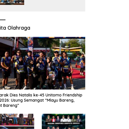
Ditemukan Unsur
Pembunuhan, Diduga
Akibat Perbuatannya
Sendiri
ita Olahraga
rak Dies Natalis ke-45 Unitomo Friendship
2026: Usung Semangat “Mlayu Bareng,
t Bareng”