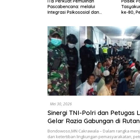
ITB Perkuat Pemulihan
Polsek P
dan Gabriel Rey
Pascabencana: melalui
Tasyaku
a Penghargaan
Integrasi Psikososial dan
ke-80, P
alam Setahun,
Kesehatan Serta Teknologi AI di
Muspika
si sebagai
Bireuen Aceh
ustri Aset Kripto
Mei 30, 2026
Sinergi TNI-Polri dan Petugas 
Gelar Razia Gabungan di Rutan
Bondowoso
Bondowoso,MN Cakrawala – Dalam rangka men
dan ketertiban lingkungan pemasyarakatan, pe