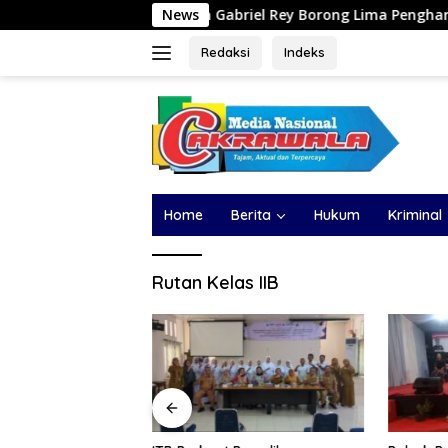
Langsung
v Group dan Gabriel Rey Borong Lima Penghargaan Bergengsi dal
News
ke
konten
Redaksi
Indeks
Home
Berita
Hukum
Kriminal
Rutan Kelas IIB