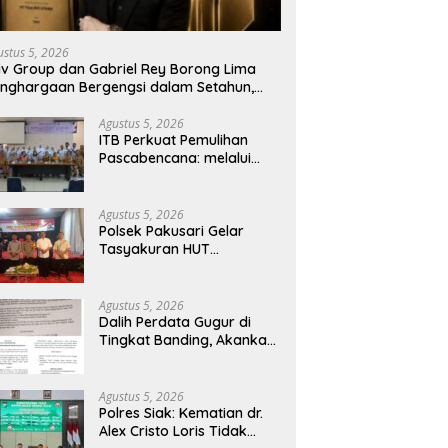
s Siak: Kematian dr. Alex
Proyek Drainase Tanpa Papan
S
o Loris Tidak Ditemukan
Informasi, Dokumen Teknis
R
r Pembunuhan, Diduga
Dipertanyakan, Kabid SDA
K
ustus 5, 2026
t Perbuatannya Sendiri
PUPR Pekanbaru Terus
iv Group dan Gabriel Rey Borong Lima
Bungkam
nghargaan Bergengsi dalam Setahun,
rkuat Posisi sebagai Pemimpin Industri
et Kripto Indonesia
Agustus 5, 2026
ITB Perkuat Pemulihan
Pascabencana: melalui
Integrasi Psikososial dan
Kesehatan Serta Teknologi
AI di Bireuen Aceh
Agustus 5, 2026
Polsek Pakusari Gelar
Tasyakuran HUT
Bhayangkara ke-80,
Perkuat Sinergitas Muspika
dan Masyarakat
Agustus 5, 2026
Dalih Perdata Gugur di
Tingkat Banding, Akankah
Perkara Pidana Empat
Debt Collector Kini
Berlanjut
Agustus 5, 2026
Polres Siak: Kematian dr.
Alex Cristo Loris Tidak