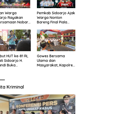
uan Warga
Pemkab Sidoarjo Ajak
arjo Rayakan
Warga Nonton
ersamaan Nobar
Bareng Final Piala
l Piala Dunia 2026
Dunia,
sama Bupati
Berhadiah Umroh
ndi dan
kopimda
ut HUT ke-81 RI,
Gowes Bersama
ti Sidoarjo H.
Ulama dan
ndi Buka
Masyarakat, Kapolres
namen Sepak Bola
Pasuruan Ajak
r RW se-
Wujudkan Daerah
amatan Sukodono
Aman dan Guyub
ita Kriminal