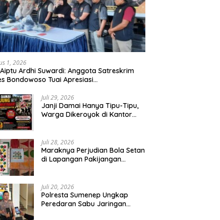
us 1, 2026
 Aiptu Ardhi Suwardi: Anggota Satreskrim
es Bondowoso Tuai Apresiasi
arakat,Begal Curanmor Antar Kabupaten
bang
Juli 29, 2026
Janji Damai Hanya Tipu-Tipu,
Warga Dikeroyok di Kantor
Desa Tambang Ilegal Bangka
Juli 28, 2026
Maraknya Perjudian Bola Setan
di Lapangan Pakijangan
Pasuruan, Diduga APH Seakan
Tutup Mata
Juli 20, 2026
Polresta Sumenep Ungkap
Peredaran Sabu Jaringan
Sampang, Tiga Tersangka