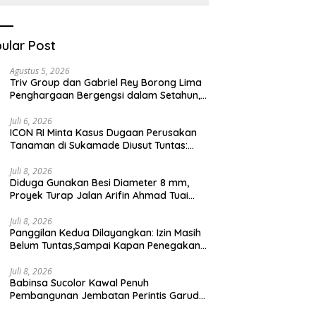
Kesehatan Berbasis
Teknologi Digital
ular Post
Agustus 5, 2026
Triv Group dan Gabriel Rey Borong Lima
Penghargaan Bergengsi dalam Setahun,
Perkuat Posisi sebagai Pemimpin Industri
Aset Kripto Indonesia
Juli 6, 2026
ICON RI Minta Kasus Dugaan Perusakan
Tanaman di Sukamade Diusut Tuntas:
Semua Pihak Harus Diberi Kesempatan
Membuktikan Haknya
Juli 8, 2026
Diduga Gunakan Besi Diameter 8 mm,
Proyek Turap Jalan Arifin Ahmad Tuai
Sorotan
Juli 8, 2026
Panggilan Kedua Dilayangkan: Izin Masih
Belum Tuntas,Sampai Kapan Penegakan
Aturan Hanya Berhenti di Tahap
Pembinaan
Juli 8, 2026
Babinsa Sucolor Kawal Penuh
Pembangunan Jembatan Perintis Garuda
Demi Masa Depan Warga