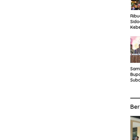
Rib
Sido
Keb
Fina
Ber
Suba
For
Samb
Bupa
Suba
Tur
Anta
Kec
Ber