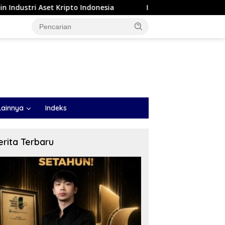
pto Indonesia
ITB Perkuat Pemulihan Pascabencana: mela
Lainnya
Indeks
erita Terbaru