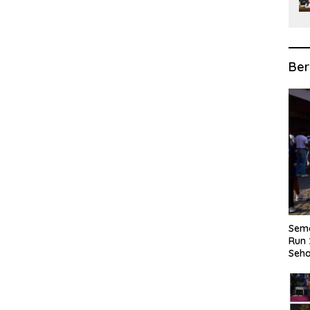
Ber
Sema
Run 
Seha