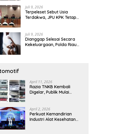
Diamankan
Juli 9, 2026
Terpeleset Sebut Usia
Terdakwa, JPU KPK Tetap
Tuntut Abdul Wahid 8,5 Tahun
Penjara
Juli 9, 2026
Dianggap Selesai Secara
Kekeluargaan, Polda Riau
Tetap Lanjutkan Gelar Perkara
Dugaan Pencabulan Anak
tomotif
April 11, 2026
Razia TNKB Kembali
Digelar, Publik Mulai
Curiga: Penertiban atau
Sekadar Respons
Pemberitaan
April 2, 2026
Perkuat Kemandirian
Industri Alat Kesehatan
Nasional, Astra Komponen
Indonesia Hadirkan Alat