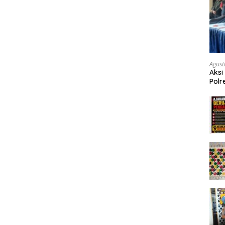
Agust
Aksi
Polr
Masy
Tum