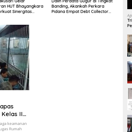
akusari Gelar
Dalih Perdata Gugur di Tingkat
Polre
ran HUT Bhayangkara
Banding, Akankah Perkara
Crist
erkuat Sinergitas
Pidana Empat Debt Collector
Unsu
Ag
 dan Masyarakat
Kini Berlanjut
Akiba
Tr
Pe
Pe
As
Lapas
 Kelas IIB
jaga keamanan
tugas Rumah