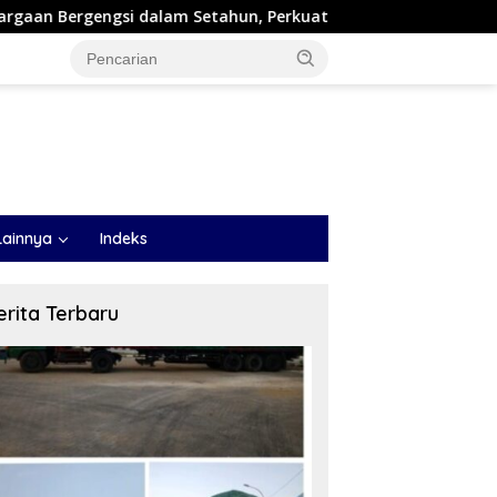
lam Setahun, Perkuat Posisi sebagai Pemimpin Industri Aset Kr
Lainnya
Indeks
erita Terbaru