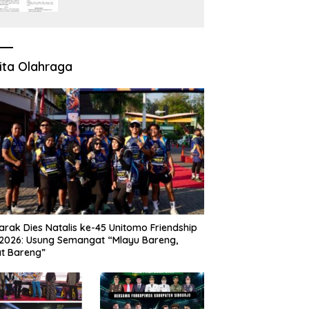
Perkara Pidana Empat
Debt Collector Kini
Berlanjut
ita Olahraga
rak Dies Natalis ke-45 Unitomo Friendship
2026: Usung Semangat “Mlayu Bareng,
t Bareng”