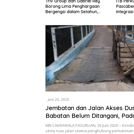
Triv Group dan Gabriel Rey
ITB Perk
warno: Krisis
Borong Lima Penghargaan
Pascaben
n Angkutan Barang
Bergengsi dalam Setahun,
Integrasi
i Kegagalan Sistem,
Perkuat Posisi sebagai
Kesehata
dar Human Error
Pemimpin Industri Aset Kripto
Bireuen 
Indonesia
Juni 26, 2026
Jembatan dan Jalan Akses Du
Babatan Belum Ditangani, Pad
Awal Dinyatakan Jadi Tanggun
MN CAKRAWALA PASURUAN, 26 Juni 2026 – Kondis
Bina Marga Pasuruan
serta ruas jalan utama penghubung pemukima