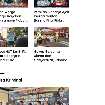
uan Warga
Pemkab Sidoarjo Ajak
arjo Rayakan
Warga Nonton
ersamaan Nobar
Bareng Final Piala
l Piala Dunia 2026
Dunia,
sama Bupati
Berhadiah Umroh
ndi dan
kopimda
ut HUT ke-81 RI,
Gowes Bersama
ti Sidoarjo H.
Ulama dan
ndi Buka
Masyarakat, Kapolres
namen Sepak Bola
Pasuruan Ajak
r RW se-
Wujudkan Daerah
amatan Sukodono
Aman dan Guyub
ita Kriminal