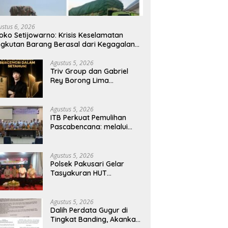
 Perdata Gugur di Tingkat
Polres Siak: Kematian dr. Alex
P
ing, Akankah Perkara
Cristo Loris Tidak Ditemukan
I
a Empat Debt Collector
Unsur Pembunuhan, Diduga
D
ustus 6, 2026
Berlanjut
Akibat Perbuatannya Sendiri
P
oko Setijowarno: Krisis Keselamatan
B
gkutan Barang Berasal dari Kegagalan
stem, Bukan Sekadar Human Error
Agustus 5, 2026
Triv Group dan Gabriel
Rey Borong Lima
Penghargaan Bergengsi
dalam Setahun, Perkuat
Posisi sebagai Pemimpin
Agustus 5, 2026
Industri Aset Kripto
ITB Perkuat Pemulihan
Indonesia
Pascabencana: melalui
Integrasi Psikososial dan
Kesehatan Serta Teknologi
AI di Bireuen Aceh
Agustus 5, 2026
Polsek Pakusari Gelar
Tasyakuran HUT
Bhayangkara ke-80,
Perkuat Sinergitas Muspika
dan Masyarakat
Agustus 5, 2026
Dalih Perdata Gugur di
Tingkat Banding, Akankah