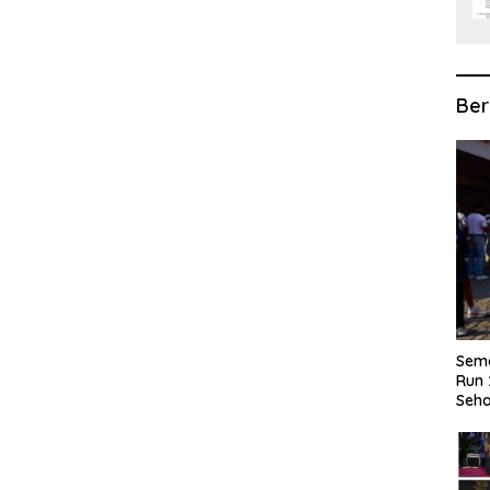
Ber
Sema
Run 
Seha