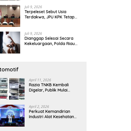
Diamankan
Juli 9, 2026
Terpeleset Sebut Usia
Terdakwa, JPU KPK Tetap
Tuntut Abdul Wahid 8,5 Tahun
Penjara
Juli 9, 2026
Dianggap Selesai Secara
Kekeluargaan, Polda Riau
Tetap Lanjutkan Gelar Perkara
Dugaan Pencabulan Anak
tomotif
April 11, 2026
Razia TNKB Kembali
Digelar, Publik Mulai
Curiga: Penertiban atau
Sekadar Respons
Pemberitaan
April 2, 2026
Perkuat Kemandirian
Industri Alat Kesehatan
Nasional, Astra Komponen
Indonesia Hadirkan Alat