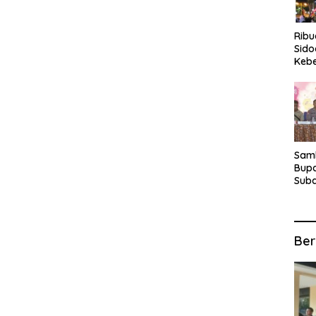
Rib
Sido
Keb
Fina
Ber
Suba
For
Samb
Bupa
Suba
Tur
Anta
Kec
Ber