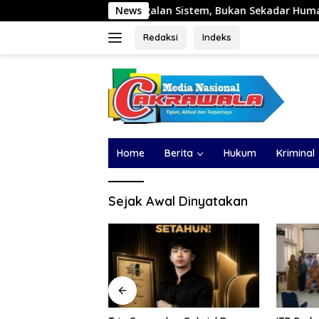
Langsung
 dari Kegagalan Sistem, Bukan Sekadar Human Error
News
Tr
ke
konten
Redaksi
Indeks
Home
Berita
Hukum
Kriminal
Sejak Awal Dinyatakan