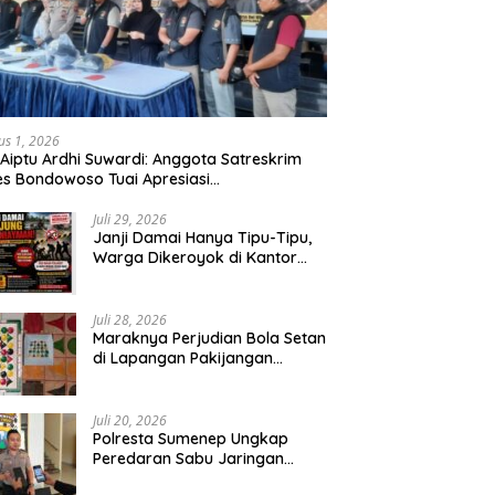
us 1, 2026
 Aiptu Ardhi Suwardi: Anggota Satreskrim
es Bondowoso Tuai Apresiasi
arakat,Begal Curanmor Antar Kabupaten
bang
Juli 29, 2026
Janji Damai Hanya Tipu-Tipu,
Warga Dikeroyok di Kantor
Desa Tambang Ilegal Bangka
Juli 28, 2026
Maraknya Perjudian Bola Setan
di Lapangan Pakijangan
Pasuruan, Diduga APH Seakan
Tutup Mata
Juli 20, 2026
Polresta Sumenep Ungkap
Peredaran Sabu Jaringan
Sampang, Tiga Tersangka