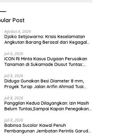
Kesehatan Berbasis
Teknologi Digital
ular Post
Agustus 6, 2026
Djoko Setijowarno: Krisis Keselamatan
Angkutan Barang Berasal dari Kegagalan
Sistem, Bukan Sekadar Human Error
Juli 6, 2026
ICON RI Minta Kasus Dugaan Perusakan
Tanaman di Sukamade Diusut Tuntas:
Semua Pihak Harus Diberi Kesempatan
Membuktikan Haknya
Juli 8, 2026
Diduga Gunakan Besi Diameter 8 mm,
Proyek Turap Jalan Arifin Ahmad Tuai
Sorotan
Juli 8, 2026
Panggilan Kedua Dilayangkan: Izin Masih
Belum Tuntas,Sampai Kapan Penegakan
Aturan Hanya Berhenti di Tahap
Pembinaan
Juli 8, 2026
Babinsa Sucolor Kawal Penuh
Pembangunan Jembatan Perintis Garuda
Demi Masa Depan Warga