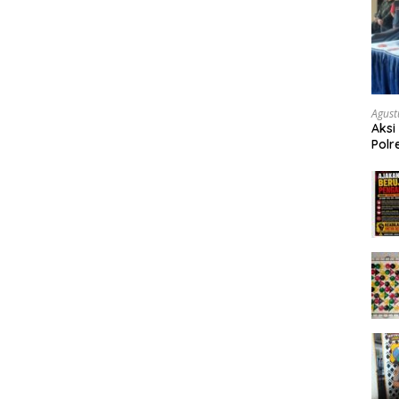
Agust
Aksi
Polr
Masy
Tum