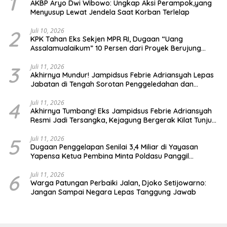
1
AKBP Aryo Dwi Wibowo: Ungkap Aksi Perampok,yang
Menyusup Lewat Jendela Saat Korban Terlelap
2
Juli 10, 2026
KPK Tahan Eks Sekjen MPR RI, Dugaan “Uang
Assalamualaikum” 10 Persen dari Proyek Berujung
Gratifikasi Rp.30 Miliar
3
Juli 11, 2026
Akhirnya Mundur! Jampidsus Febrie Adriansyah Lepas
Jabatan di Tengah Sorotan Penggeledahan dan
Temuan 74 Kilogram Emas
4
Juli 11, 2026
Akhirnya Tumbang! Eks Jampidsus Febrie Adriansyah
Resmi Jadi Tersangka, Kejagung Bergerak Kilat Tunjuk
Pengganti
5
Juli 11, 2026
Dugaan Penggelapan Senilai 3,4 Miliar di Yayasan
Yapensa Ketua Pembina Minta Poldasu Panggil
Terlapor
6
Juli 11, 2026
Warga Patungan Perbaiki Jalan, Djoko Setijowarno:
Jangan Sampai Negara Lepas Tanggung Jawab