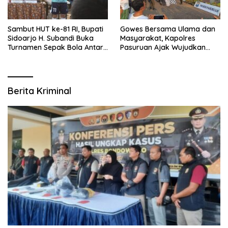
Sambut HUT ke-81 RI, Bupati
Gowes Bersama Ulama dan
Sidoarjo H. Subandi Buka
Masyarakat, Kapolres
Turnamen Sepak Bola Antar
Pasuruan Ajak Wujudkan
RW se-Kecamatan Sukodono
Daerah Aman dan Guyub
Berita Kriminal