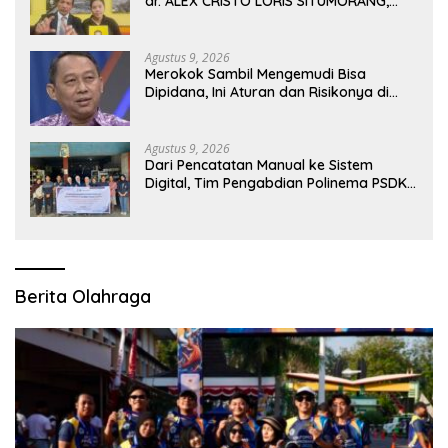
dr. ALEX CRISTO LORIS SITUMORANG,
Masih Menyisakan Banyak Tanda Tanya
Agustus 9, 2026
Merokok Sambil Mengemudi Bisa
Dipidana, Ini Aturan dan Risikonya di
Jalan Raya
Agustus 9, 2026
Dari Pencatatan Manual ke Sistem
Digital, Tim Pengabdian Polinema PSDKU
Lumajang Dampingi UMKM Toko
Bangunan
Berita Olahraga