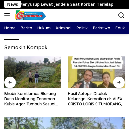
Langsung
usup Lewat Jendela Saat Korban Terlelap
News
Bhabinkamt
ke
konten
Home
Berita
Hukum
Kriminal
Politik
Peristiwa
Edukas
Semakin Kompak
Bhabinkamtibmas Blarang
Hasil Autopsi Ditolak
Rutin Monitoring Tanaman
Keluarga: Kematian dr. ALEX
Kubis Agar Tumbuh Sesuai
CRISTO LORIS SITUMORANG,
Harapan
Masih Menyisakan Banyak
Tanda Tanya