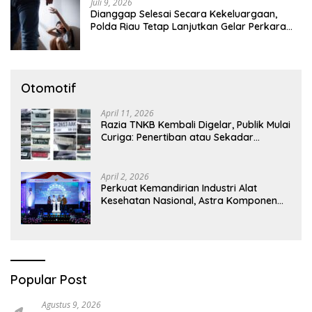
Juli 9, 2026
Dianggap Selesai Secara Kekeluargaan,
Polda Riau Tetap Lanjutkan Gelar Perkara
Dugaan Pencabulan Anak
Otomotif
April 11, 2026
Razia TNKB Kembali Digelar, Publik Mulai
Curiga: Penertiban atau Sekadar
Respons Pemberitaan
April 2, 2026
Perkuat Kemandirian Industri Alat
Kesehatan Nasional, Astra Komponen
Indonesia Hadirkan Alat Kesehatan
Berbasis Teknologi Digital
Popular Post
Agustus 9, 2026