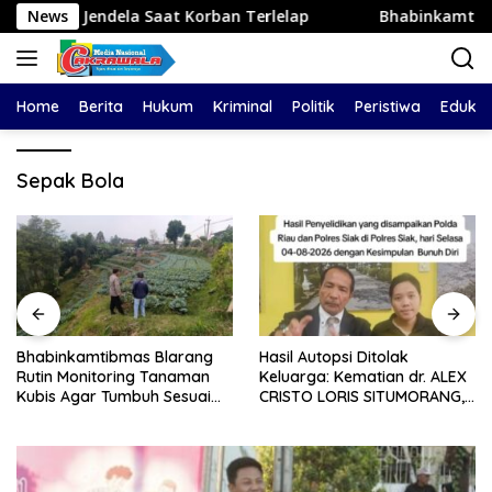
Langsung
ela Saat Korban Terlelap
News
Bhabinkamtibmas Blarang R
ke
konten
Home
Berita
Hukum
Kriminal
Politik
Peristiwa
Edukas
Sepak Bola
Bhabinkamtibmas Blarang
Hasil Autopsi Ditolak
Rutin Monitoring Tanaman
Keluarga: Kematian dr. ALEX
Kubis Agar Tumbuh Sesuai
CRISTO LORIS SITUMORANG,
Harapan
Masih Menyisakan Banyak
Tanda Tanya