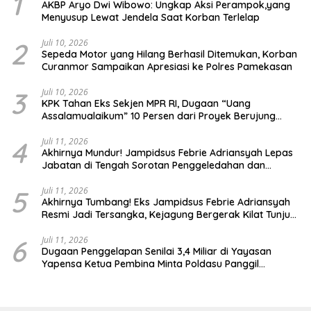
1
AKBP Aryo Dwi Wibowo: Ungkap Aksi Perampok,yang
Menyusup Lewat Jendela Saat Korban Terlelap
2
Juli 10, 2026
Sepeda Motor yang Hilang Berhasil Ditemukan, Korban
Curanmor Sampaikan Apresiasi ke Polres Pamekasan
3
Juli 10, 2026
KPK Tahan Eks Sekjen MPR RI, Dugaan “Uang
Assalamualaikum” 10 Persen dari Proyek Berujung
Gratifikasi Rp.30 Miliar
4
Juli 11, 2026
Akhirnya Mundur! Jampidsus Febrie Adriansyah Lepas
Jabatan di Tengah Sorotan Penggeledahan dan
Temuan 74 Kilogram Emas
5
Juli 11, 2026
Akhirnya Tumbang! Eks Jampidsus Febrie Adriansyah
Resmi Jadi Tersangka, Kejagung Bergerak Kilat Tunjuk
Pengganti
6
Juli 11, 2026
Dugaan Penggelapan Senilai 3,4 Miliar di Yayasan
Yapensa Ketua Pembina Minta Poldasu Panggil
Terlapor