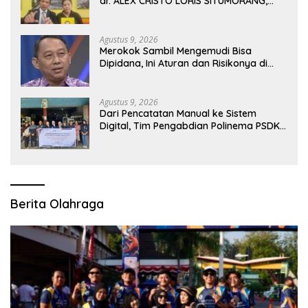
dr. ALEX CRISTO LORIS SITUMORANG,
Masih Menyisakan Banyak Tanda Tanya
Agustus 9, 2026
Merokok Sambil Mengemudi Bisa
Dipidana, Ini Aturan dan Risikonya di
Jalan Raya
Agustus 9, 2026
Dari Pencatatan Manual ke Sistem
Digital, Tim Pengabdian Polinema PSDKU
Lumajang Dampingi UMKM Toko
Bangunan
Berita Olahraga