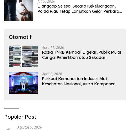
Juli 9, 2026
Dianggap Selesai Secara Kekeluargaan,
Polda Riau Tetap Lanjutkan Gelar Perkara
Dugaan Pencabulan Anak
Otomotif
April 11, 2026
Razia TNKB Kembali Digelar, Publik Mulai
Curiga: Penertiban atau Sekadar
Respons Pemberitaan
April 2, 2026
Perkuat Kemandirian Industri Alat
Kesehatan Nasional, Astra Komponen
Indonesia Hadirkan Alat Kesehatan
Berbasis Teknologi Digital
Popular Post
Agustus 9, 2026