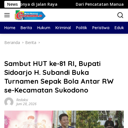
Langsung
Jalan Raya
News
Dari Pencatatan Manual ke Sistem Digital
ke
konten
Home
Berita
Hukum
Kriminal
Politik
Peristiwa
Edukas
Beranda
Berita
Sambut HUT ke-81 RI, Bupati
Sidoarjo H. Subandi Buka
Turnamen Sepak Bola Antar RW
se-Kecamatan Sukodono
Redaksi
Juni 28, 2026