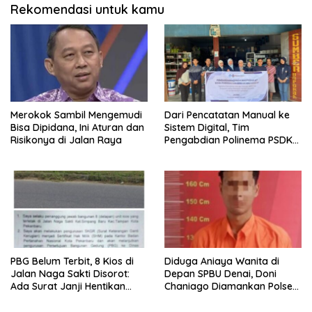
Rekomendasi untuk kamu
Merokok Sambil Mengemudi
Dari Pencatatan Manual ke
Bisa Dipidana, Ini Aturan dan
Sistem Digital, Tim
Risikonya di Jalan Raya
Pengabdian Polinema PSDKU
Lumajang Dampingi UMKM
Toko Bangunan
PBG Belum Terbit, 8 Kios di
Diduga Aniaya Wanita di
Jalan Naga Sakti Disorot:
Depan SPBU Denai, Doni
Ada Surat Janji Hentikan
Chaniago Diamankan Polsek
Pembangunan
Medan Area