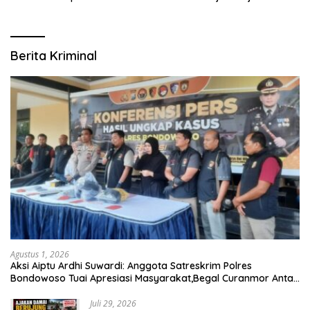
Daerah Aman dan Guyub
RW se-Kecamatan Sukodono
Berita Kriminal
Agustus 1, 2026
Aksi Aiptu Ardhi Suwardi: Anggota Satreskrim Polres
Bondowoso Tuai Apresiasi Masyarakat,Begal Curanmor Antar
Kabupaten Tumbang
Juli 29, 2026