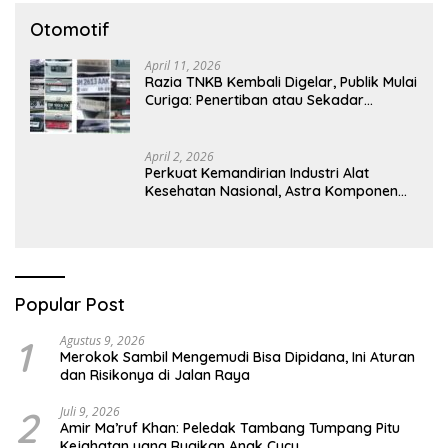
Otomotif
April 11, 2026
Razia TNKB Kembali Digelar, Publik Mulai
Curiga: Penertiban atau Sekadar
Respons Pemberitaan
April 2, 2026
Perkuat Kemandirian Industri Alat
Kesehatan Nasional, Astra Komponen
Indonesia Hadirkan Alat Kesehatan
Berbasis Teknologi Digital
Popular Post
1
Agustus 9, 2026
Merokok Sambil Mengemudi Bisa Dipidana, Ini Aturan
dan Risikonya di Jalan Raya
2
Juli 9, 2026
Amir Ma’ruf Khan: Peledak Tambang Tumpang Pitu
Kejahatan yang Rugikan Anak Cucu