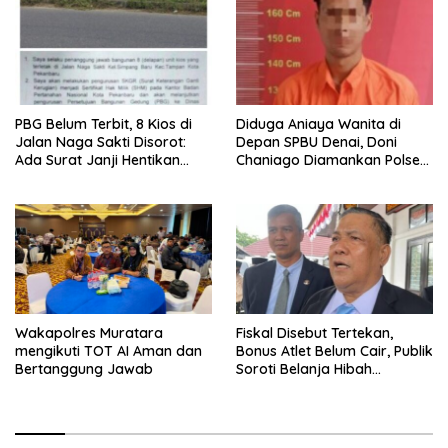
PBG Belum Terbit, 8 Kios di
Diduga Aniaya Wanita di
Jalan Naga Sakti Disorot:
Depan SPBU Denai, Doni
Ada Surat Janji Hentikan
Chaniago Diamankan Polsek
Pembangunan
Medan Area
Wakapolres Muratara
Fiskal Disebut Tertekan,
mengikuti TOT AI Aman dan
Bonus Atlet Belum Cair, Publik
Bertanggung Jawab
Soroti Belanja Hibah
Pemprov