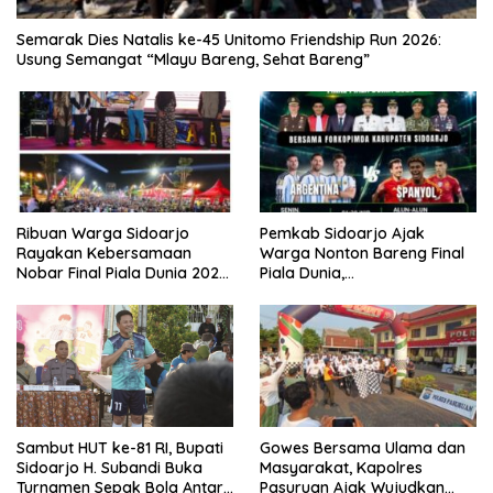
Semarak Dies Natalis ke-45 Unitomo Friendship Run 2026:
Usung Semangat “Mlayu Bareng, Sehat Bareng”
Ribuan Warga Sidoarjo
Pemkab Sidoarjo Ajak
Rayakan Kebersamaan
Warga Nonton Bareng Final
Nobar Final Piala Dunia 2026
Piala Dunia,
Bersama Bupati Subandi dan
Berhadiah Umroh
Forkopimda
Gowes Bersama Ulama dan
Sambut HUT ke-81 RI, Bupati
Masyarakat, Kapolres
Sidoarjo H. Subandi Buka
Pasuruan Ajak Wujudkan
Turnamen Sepak Bola Antar