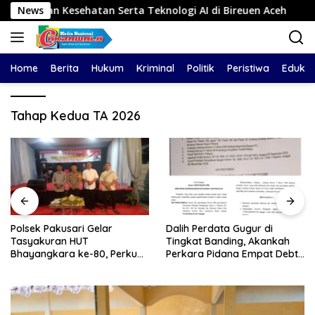
Langsung
 Kesehatan Serta Teknologi AI di Bireuen Aceh
News
Polsek P
ke
konten
Home
Berita
Hukum
Kriminal
Politik
Peristiwa
Edukas
Tahap Kedua TA 2026
Polsek Pakusari Gelar
Dalih Perdata Gugur di
Tasyakuran HUT
Tingkat Banding, Akankah
Bhayangkara ke-80, Perkuat
Perkara Pidana Empat Debt
Sinergitas Muspika dan
Collector Kini Berlanjut
Masyarakat