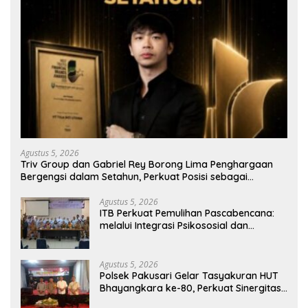
Agustus 5, 2026
Triv Group dan Gabriel Rey Borong Lima Penghargaan
Bergengsi dalam Setahun, Perkuat Posisi sebagai
Pemimpin Industri Aset Kripto Indonesia
Agustus 5, 2026
ITB Perkuat Pemulihan Pascabencana:
melalui Integrasi Psikososial dan
Kesehatan Serta Teknologi AI di Bireuen
Aceh
Agustus 5, 2026
Polsek Pakusari Gelar Tasyakuran HUT
Bhayangkara ke-80, Perkuat Sinergitas
Muspika dan Masyarakat