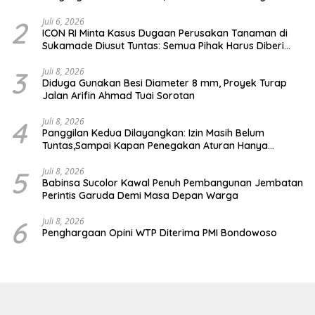
Pemimpin Industri Aset Kripto Indonesia
2
Juli 6, 2026
ICON RI Minta Kasus Dugaan Perusakan Tanaman di
Sukamade Diusut Tuntas: Semua Pihak Harus Diberi
Kesempatan Membuktikan Haknya
3
Juli 8, 2026
Diduga Gunakan Besi Diameter 8 mm, Proyek Turap
Jalan Arifin Ahmad Tuai Sorotan
4
Juli 8, 2026
Panggilan Kedua Dilayangkan: Izin Masih Belum
Tuntas,Sampai Kapan Penegakan Aturan Hanya
Berhenti di Tahap Pembinaan
5
Juli 8, 2026
Babinsa Sucolor Kawal Penuh Pembangunan Jembatan
Perintis Garuda Demi Masa Depan Warga
6
Juli 8, 2026
Penghargaan Opini WTP Diterima PMI Bondowoso