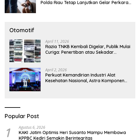
Polda Riau Tetap Lanjutkan Gelar Perkara
Dugaan Pencabulan Anak
Otomotif
April 11, 2026
Razia TNKB Kembali Digelar, Publik Mulai
Curiga: Penertiban atau Sekadar
Respons Pemberitaan
April 2, 2026
Perkuat Kemandirian Industri Alat
Kesehatan Nasional, Astra Komponen
Indonesia Hadirkan Alat Kesehatan
Berbasis Teknologi Digital
Popular Post
1
Agustus 6, 2026
KAKI Jatim Optimis Heri Susanto Mampu Membawa
KPPBC Kediri Semakin Berintegritas