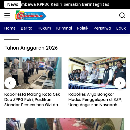
Langsung
embawa KPPBC Kediri Semakin Berintegritas
News
Kapolresta
ke
konten
Home
Berita
Hukum
Kriminal
Politik
Peristiwa
Edukas
Tahun Anggaran 2026
Kapolresta Malang Kota Cek
Kapolres Aryo Bongkar
Dua SPPG Polri, Pastikan
Modus Penggelapan di KSP,
Standar Pemenuhan Gizi dan
Uang Angsuran Nasabah
Pengelolaan Limbah Berjalan
Raib Ratusan Juta Rupiah
Optimal