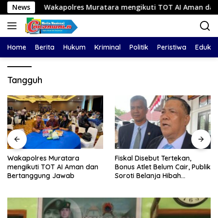
Langsung
Wakapolres Muratara mengikuti TOT AI Aman dan Bertanggu
News
ke
konten
Home
Berita
Hukum
Kriminal
Politik
Peristiwa
Edukas
Tangguh
Wakapolres Muratara
Fiskal Disebut Tertekan,
mengikuti TOT AI Aman dan
Bonus Atlet Belum Cair, Publik
Bertanggung Jawab
Soroti Belanja Hibah
Pemprov