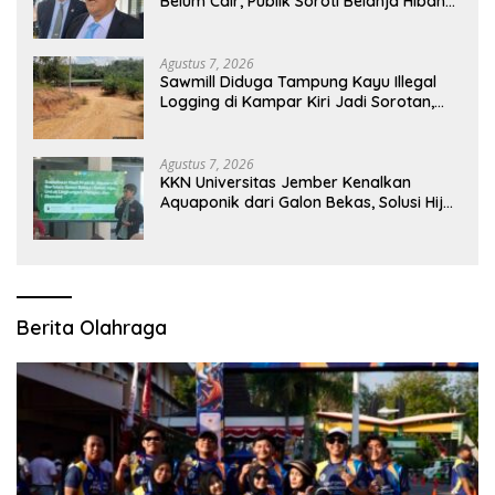
Belum Cair, Publik Soroti Belanja Hibah
Pemprov
Agustus 7, 2026
Sawmill Diduga Tampung Kayu Illegal
Logging di Kampar Kiri Jadi Sorotan,
Polisi Janji Turun Mengecek Lokasi
Agustus 7, 2026
KKN Universitas Jember Kenalkan
Aquaponik dari Galon Bekas, Solusi Hijau
untuk Pangan dan Ekonomi Warga
Kalitapen
Berita Olahraga