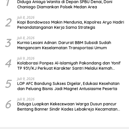
1
Diduga Aniaya Wanita di Depan SPBU Denai, Doni
Chaniago Diamankan Polsek Medan Area
2
Juli 8, 2026
Kopi Bondowoso Makin Mendunia, Kapolres Aryo Hadiri
Penandatanganan Kerja Sama Strategis
3
Juli 8, 2026
Kurnia Lesani Adnan: Darurat BBM Subsidi Sudah
Mengancam Keselamatan Transportasi Umum
4
Juli 9, 2026
Kolaborasi Ponpes Al-Islamiyah Pakondang dan Yonif
TP 931/KJ Perkuat Karakter Santri Melalui Kemah
HIMMAH ke-51
5
Juli 9, 2026
LOP AFC Bandung Sukses Digelar, Edukasi Kesehatan
dan Peluang Bisnis Jadi Magnet Antusiasme Peserta
6
Juli 9, 2026
Diduga Luapkan Kekecewaan Warga Dusun pancur
Bentang Banner Sindir Kades Lebakrejo Kecamatan
Purwodadi