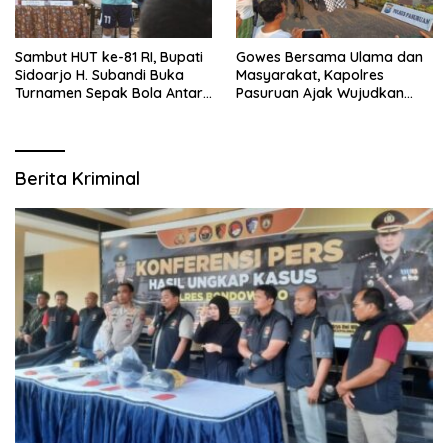
Sambut HUT ke-81 RI, Bupati
Gowes Bersama Ulama dan
Sidoarjo H. Subandi Buka
Masyarakat, Kapolres
Turnamen Sepak Bola Antar
Pasuruan Ajak Wujudkan
RW se-Kecamatan Sukodono
Daerah Aman dan Guyub
Berita Kriminal