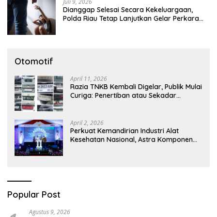
Juli 9, 2026
Dianggap Selesai Secara Kekeluargaan,
Polda Riau Tetap Lanjutkan Gelar Perkara
Dugaan Pencabulan Anak
Otomotif
April 11, 2026
Razia TNKB Kembali Digelar, Publik Mulai
Curiga: Penertiban atau Sekadar
Respons Pemberitaan
April 2, 2026
Perkuat Kemandirian Industri Alat
Kesehatan Nasional, Astra Komponen
Indonesia Hadirkan Alat Kesehatan
Berbasis Teknologi Digital
Popular Post
Agustus 9, 2026