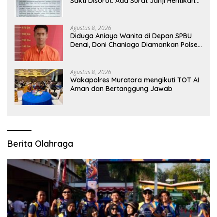
Sakti Disorot: Ada Surat Janji Hentikan
Pembangunan
Agustus 8, 2026
Diduga Aniaya Wanita di Depan SPBU
Denai, Doni Chaniago Diamankan Polsek
Medan Area
Agustus 8, 2026
Wakapolres Muratara mengikuti TOT AI
Aman dan Bertanggung Jawab
Berita Olahraga