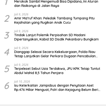
1
Merokok Sambil Mengemudi Bisa Dipidana, Ini Aturan
dan Risikonya di Jalan Raya
2
Juli 9, 2026
Amir Ma’ruf Khan: Peledak Tambang Tumpang Pitu
Kejahatan yang Rugikan Anak Cucu
3
Juli 9, 2026
Tindak Lanjut Polemik Perpisahan SD Madani
Dipertanyakan, Kabid SD Disdik Pekanbaru Bungkam
4
Juli 9, 2026
Dianggap Selesai Secara Kekeluargaan, Polda Riau
Tetap Lanjutkan Gelar Perkara Dugaan Pencabulan
Anak
5
Juli 9, 2026
Terpeleset Sebut Usia Terdakwa, JPU KPK Tetap Tuntut
Abdul Wahid 8,5 Tahun Penjara
6
Juli 10, 2026
Isu Keterkaitan Jampidsus dengan Penyitaan Aset
Rp.476 Miliar Menguat, Polri dan Kejagung Belum Beri
Penjelasan