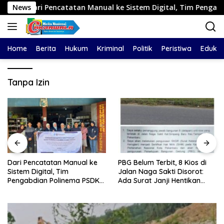
Langsung
i Pencatatan Manual ke Sistem Digital, Tim Pengabdian Pol
News
ke
konten
Home
Berita
Hukum
Kriminal
Politik
Peristiwa
Edukas
Tanpa Izin
Dari Pencatatan Manual ke
PBG Belum Terbit, 8 Kios di
Sistem Digital, Tim
Jalan Naga Sakti Disorot:
Pengabdian Polinema PSDKU
Ada Surat Janji Hentikan
Lumajang Dampingi UMKM
Pembangunan
Toko Bangunan