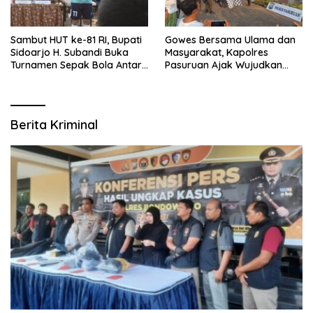
Sambut HUT ke-81 RI, Bupati
Gowes Bersama Ulama dan
Sidoarjo H. Subandi Buka
Masyarakat, Kapolres
Turnamen Sepak Bola Antar
Pasuruan Ajak Wujudkan
RW se-Kecamatan Sukodono
Daerah Aman dan Guyub
Berita Kriminal