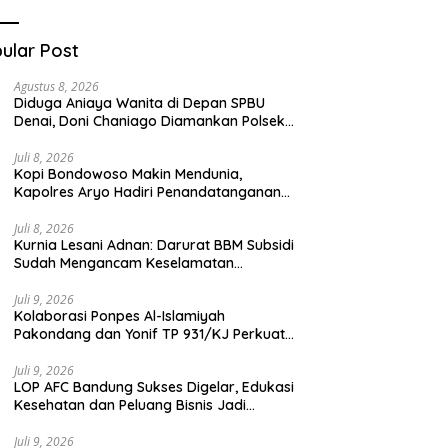
Teknologi Digital
ular Post
Agustus 8, 2026
Diduga Aniaya Wanita di Depan SPBU
Denai, Doni Chaniago Diamankan Polsek
Medan Area
Juli 8, 2026
Kopi Bondowoso Makin Mendunia,
Kapolres Aryo Hadiri Penandatanganan
Kerja Sama Strategis
Juli 8, 2026
Kurnia Lesani Adnan: Darurat BBM Subsidi
Sudah Mengancam Keselamatan
Transportasi Umum
Juli 9, 2026
Kolaborasi Ponpes Al-Islamiyah
Pakondang dan Yonif TP 931/KJ Perkuat
Karakter Santri Melalui Kemah HIMMAH
ke-51
Juli 9, 2026
LOP AFC Bandung Sukses Digelar, Edukasi
Kesehatan dan Peluang Bisnis Jadi
Magnet Antusiasme Peserta
Juli 9, 2026