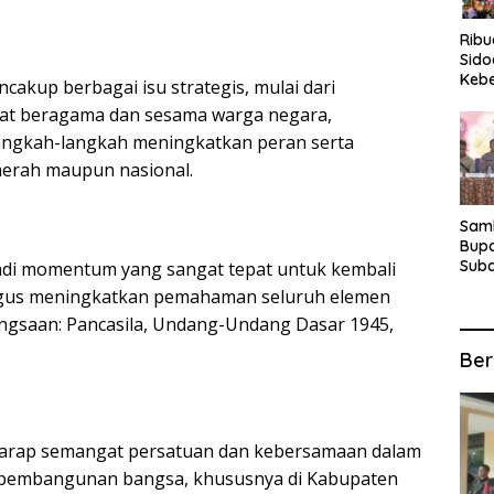
Rib
Sido
Keb
kup berbagai isu strategis, mulai dari
Fina
mat beragama dan sesama warga negara,
Ber
Suba
langkah-langkah meningkatkan peran serta
For
erah maupun nasional.
Samb
Bupa
Suba
jadi momentum yang sangat tepat untuk kembali
Tur
aligus meningkatkan pemahaman seluruh elemen
Anta
ngsaan: Pancasila, Undang-Undang Dasar 1945,
Kec
Ber
erharap semangat persatuan dan kebersamaan dalam
t pembangunan bangsa, khususnya di Kabupaten