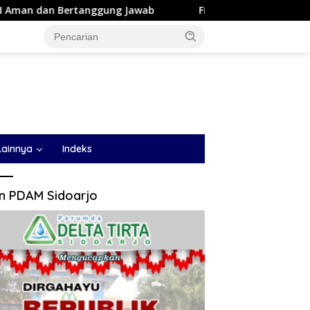
awab
Fiskal Disebut Tertekan, Bonus Atlet Belum Cair, 
Lainnya
Indeks
an PDAM Sidoarjo