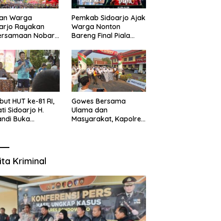
uan Warga
Pemkab Sidoarjo Ajak
arjo Rayakan
Warga Nonton
ersamaan Nobar
Bareng Final Piala
l Piala Dunia 2026
Dunia,
sama Bupati
Berhadiah Umroh
ndi dan
kopimda
ut HUT ke-81 RI,
Gowes Bersama
ti Sidoarjo H.
Ulama dan
ndi Buka
Masyarakat, Kapolres
namen Sepak Bola
Pasuruan Ajak
r RW se-
Wujudkan Daerah
amatan Sukodono
Aman dan Guyub
ita Kriminal