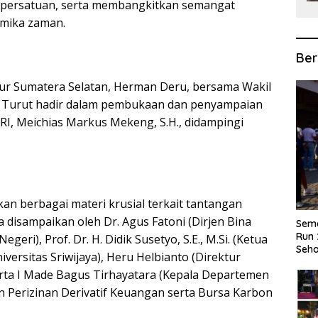
 persatuan, serta membangkitkan semangat
amika zaman.
Ber
nur Sumatera Selatan, Herman Deru, bersama Wakil
. Turut hadir dalam pembukaan dan penyampaian
 RI, Meichias Markus Mekeng, S.H., didampingi
n berbagai materi krusial terkait tantangan
 disampaikan oleh Dr. Agus Fatoni (Dirjen Bina
Sema
Run 
i), Prof. Dr. H. Didik Susetyo, S.E., M.Si. (Ketua
Seha
ersitas Sriwijaya), Heru Helbianto (Direktur
rta I Made Bagus Tirhayatara (Kepala Departemen
n Perizinan Derivatif Keuangan serta Bursa Karbon