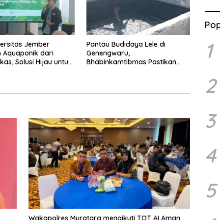
Pop
1
ersitas Jember
Pantau Budidaya Lele di
 Aquaponik dari
Genengwaru,
as, Solusi Hijau untuk
Bhabinkamtibmas Pastikan
dan Ekonomi Warga
Pertumbuhan Ikan Berjalan
2
n
Baik
3
4
5
Wakapolres Muratara mengikuti TOT AI Aman