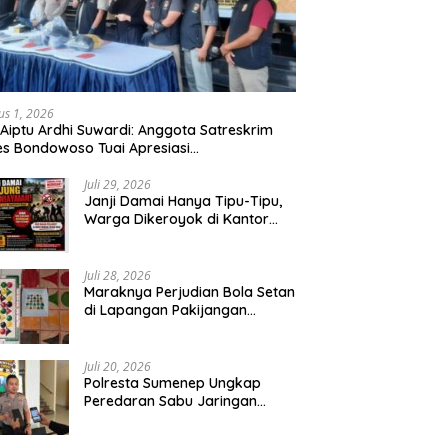
us 1, 2026
 Aiptu Ardhi Suwardi: Anggota Satreskrim
es Bondowoso Tuai Apresiasi
arakat,Begal Curanmor Antar Kabupaten
bang
Juli 29, 2026
Janji Damai Hanya Tipu-Tipu,
Warga Dikeroyok di Kantor
Desa Tambang Ilegal Bangka
Juli 28, 2026
Maraknya Perjudian Bola Setan
di Lapangan Pakijangan
Pasuruan, Diduga APH Seakan
Tutup Mata
Juli 20, 2026
Polresta Sumenep Ungkap
Peredaran Sabu Jaringan
Sampang, Tiga Tersangka
Diamankan