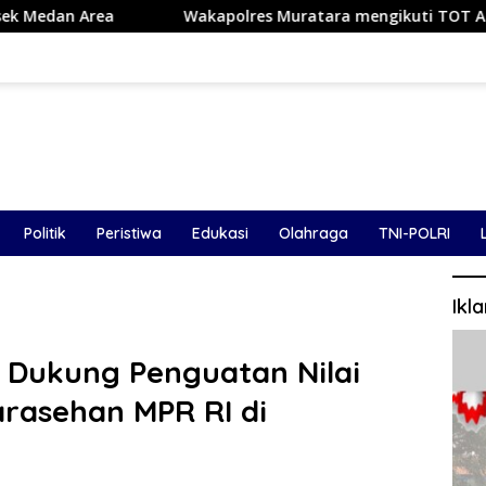
apolres Muratara mengikuti TOT AI Aman dan Bertanggung J
Politik
Peristiwa
Edukasi
Olahraga
TNI-POLRI
Ikl
r Dukung Penguatan Nilai
rasehan MPR RI di