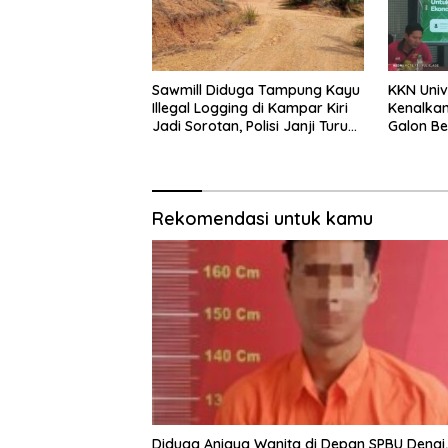
Sawmill Diduga Tampung Kayu
KKN Univ
Illegal Logging di Kampar Kiri
Kenalkan
Jadi Sorotan, Polisi Janji Turun
Galon Bek
Mengecek Lokasi
Pangan 
Kalitape
Rekomendasi untuk kamu
Diduga Aniaya Wanita di Depan SPBU Denai,