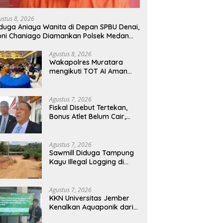
ustus 8, 2026
duga Aniaya Wanita di Depan SPBU Denai,
ni Chaniago Diamankan Polsek Medan
rea
Agustus 8, 2026
Wakapolres Muratara
mengikuti TOT AI Aman
dan Bertanggung Jawab
Agustus 7, 2026
Fiskal Disebut Tertekan,
Bonus Atlet Belum Cair,
Publik Soroti Belanja Hibah
Pemprov
Agustus 7, 2026
Sawmill Diduga Tampung
Kayu Illegal Logging di
Kampar Kiri Jadi Sorotan,
Polisi Janji Turun Mengecek
Lokasi
Agustus 7, 2026
KKN Universitas Jember
Kenalkan Aquaponik dari
Galon Bekas, Solusi Hijau