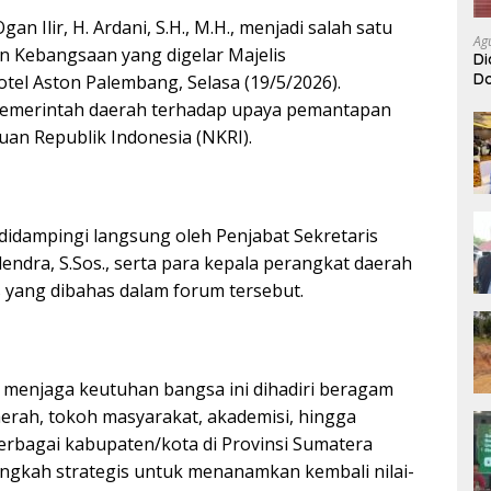
gan Ilir, H. Ardani, S.H., M.H., menjadi salah satu
Ag
n Kebangsaan yang digelar Majelis
Di
Do
tel Aston Palembang, Selasa (19/5/2026).
A
pemerintah daerah terhadap upaya pemantapan
an Republik Indonesia (NKRI).
didampingi langsung oleh Penjabat Sekretaris
lendra, S.Sos., serta para kepala perangkat daerah
s yang dibahas dalam forum tersebut.
enjaga keutuhan bangsa ini dihadiri beragam
aerah, tokoh masyarakat, akademisi, hingga
erbagai kabupaten/kota di Provinsi Sumatera
langkah strategis untuk menanamkan kembali nilai-