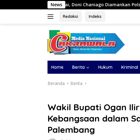
Langsung
enai, Doni Chaniago Diamankan Polsek Medan Area
News
Wak
ke
konten
Redaksi
Indeks
Home
Berita
Hukum
Kriminal
Beranda
Berita
Wakil Bupati Ogan Ili
Kebangsaan dalam Sa
Palembang