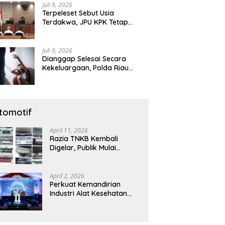
Juli 9, 2026
Terpeleset Sebut Usia
Terdakwa, JPU KPK Tetap
Tuntut Abdul Wahid 8,5 Tahun
Penjara
Juli 9, 2026
Dianggap Selesai Secara
Kekeluargaan, Polda Riau
Tetap Lanjutkan Gelar Perkara
Dugaan Pencabulan Anak
tomotif
April 11, 2026
Razia TNKB Kembali
Digelar, Publik Mulai
Curiga: Penertiban atau
Sekadar Respons
Pemberitaan
April 2, 2026
Perkuat Kemandirian
Industri Alat Kesehatan
Nasional, Astra Komponen
Indonesia Hadirkan Alat
Kesehatan Berbasis