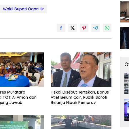
Wakil Bupati Ogan Ilir
O
res Muratara
Fiskal Disebut Tertekan, Bonus
i TOT AI Aman dan
Atlet Belum Cair, Publik Soroti
gung Jawab
Belanja Hibah Pemprov