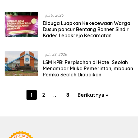
Pengendara Roda Dua
Juli 9, 2026
Diduga Luapkan Kekecewaan Warga
Dusun pancur Bentang Banner Sindir
Kades Lebakrejo Kecamatan
Purwodadi
Juni 23, 2026
LSM KPB: Perpisahan di Hotel Seolah
Menampar Muka Pemerintah,Imbauan
Pemko Seolah Diabaikan
Paginasi
1
2
…
8
Berikutnya »
pos