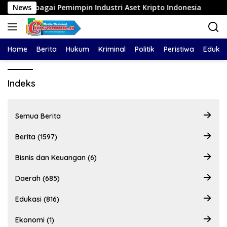
Langsung
i sebagai Pemimpin Industri Aset Kripto Indonesia
News
ITB
ke
konten
Home
Berita
Hukum
Kriminal
Politik
Peristiwa
Edukas
Indeks
Semua Berita
Berita (1597)
Bisnis dan Keuangan (6)
Daerah (685)
Edukasi (816)
Ekonomi (1)