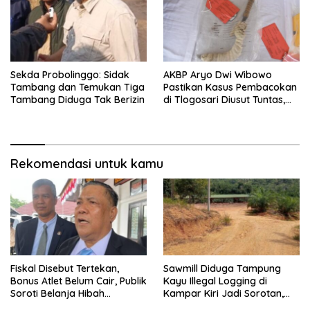
Sekda Probolinggo: Sidak
AKBP Aryo Dwi Wibowo
Tambang dan Temukan Tiga
Pastikan Kasus Pembacokan
Tambang Diduga Tak Berizin
di Tlogosari Diusut Tuntas,
Masyarakat Diimbau Tidak
Main Hakim Sendiri
Rekomendasi untuk kamu
Fiskal Disebut Tertekan,
Sawmill Diduga Tampung
Bonus Atlet Belum Cair, Publik
Kayu Illegal Logging di
Soroti Belanja Hibah
Kampar Kiri Jadi Sorotan,
Pemprov
Polisi Janji Turun Mengecek