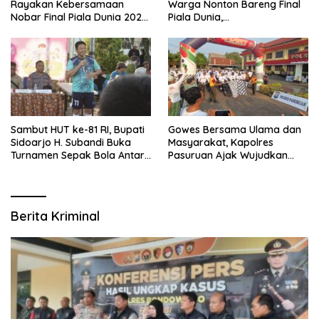
Rayakan Kebersamaan
Warga Nonton Bareng Final
Nobar Final Piala Dunia 2026
Piala Dunia,
Bersama Bupati Subandi dan
Berhadiah Umroh
Forkopimda
Sambut HUT ke-81 RI, Bupati
Gowes Bersama Ulama dan
Sidoarjo H. Subandi Buka
Masyarakat, Kapolres
Turnamen Sepak Bola Antar
Pasuruan Ajak Wujudkan
RW se-Kecamatan Sukodono
Daerah Aman dan Guyub
Berita Kriminal