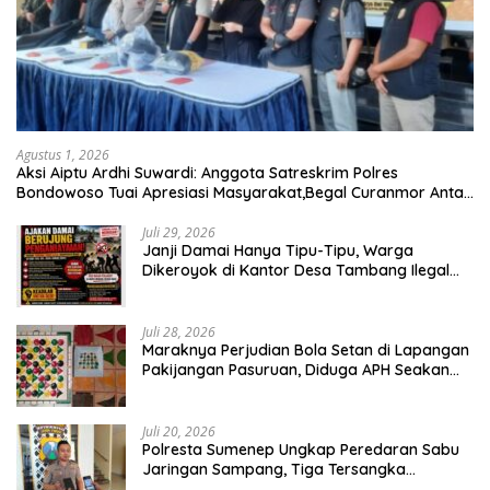
Agustus 1, 2026
Aksi Aiptu Ardhi Suwardi: Anggota Satreskrim Polres
Bondowoso Tuai Apresiasi Masyarakat,Begal Curanmor Antar
Kabupaten Tumbang
Juli 29, 2026
Janji Damai Hanya Tipu-Tipu, Warga
Dikeroyok di Kantor Desa Tambang Ilegal
Bangka
Juli 28, 2026
Maraknya Perjudian Bola Setan di Lapangan
Pakijangan Pasuruan, Diduga APH Seakan
Tutup Mata
Juli 20, 2026
Polresta Sumenep Ungkap Peredaran Sabu
Jaringan Sampang, Tiga Tersangka
Diamankan