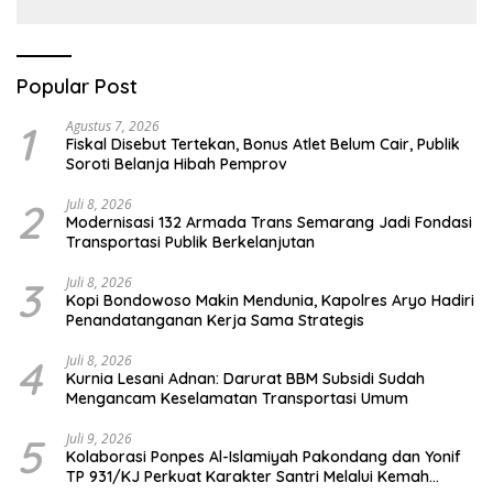
Berbasis Teknologi Digital
Popular Post
1
Agustus 7, 2026
Fiskal Disebut Tertekan, Bonus Atlet Belum Cair, Publik
Soroti Belanja Hibah Pemprov
2
Juli 8, 2026
Modernisasi 132 Armada Trans Semarang Jadi Fondasi
Transportasi Publik Berkelanjutan
3
Juli 8, 2026
Kopi Bondowoso Makin Mendunia, Kapolres Aryo Hadiri
Penandatanganan Kerja Sama Strategis
4
Juli 8, 2026
Kurnia Lesani Adnan: Darurat BBM Subsidi Sudah
Mengancam Keselamatan Transportasi Umum
5
Juli 9, 2026
Kolaborasi Ponpes Al-Islamiyah Pakondang dan Yonif
TP 931/KJ Perkuat Karakter Santri Melalui Kemah