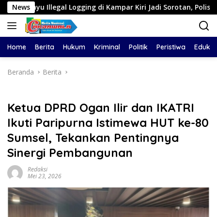
Langsung
Logging di Kampar Kiri Jadi Sorotan, Polisi Janji Turun Mengece
News
ke
konten
Home
Berita
Hukum
Kriminal
Politik
Peristiwa
Edukas
Beranda
Berita
Ketua DPRD Ogan Ilir dan IKATRI
Ikuti Paripurna Istimewa HUT ke-80
Sumsel, Tekankan Pentingnya
Sinergi Pembangunan
Redaksi
Mei 23, 2026