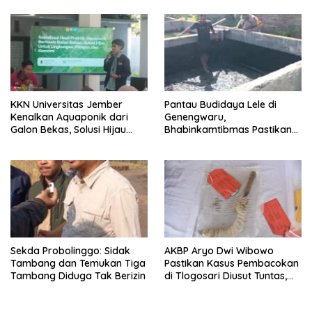
Lokasi
KKN Universitas Jember
Pantau Budidaya Lele di
Kenalkan Aquaponik dari
Genengwaru,
Galon Bekas, Solusi Hijau
Bhabinkamtibmas Pastikan
untuk Pangan dan Ekonomi
Pertumbuhan Ikan Berjalan
Warga Kalitapen
Baik
Sekda Probolinggo: Sidak
AKBP Aryo Dwi Wibowo
Tambang dan Temukan Tiga
Pastikan Kasus Pembacokan
Tambang Diduga Tak Berizin
di Tlogosari Diusut Tuntas,
Masyarakat Diimbau Tidak
Main Hakim Sendiri