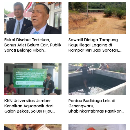
Fiskal Disebut Tertekan,
Sawmill Diduga Tampung
Bonus Atlet Belum Cair, Publik
Kayu Illegal Logging di
Soroti Belanja Hibah
Kampar Kiri Jadi Sorotan,
Pemprov
Polisi Janji Turun Mengecek
Lokasi
KKN Universitas Jember
Pantau Budidaya Lele di
Kenalkan Aquaponik dari
Genengwaru,
Galon Bekas, Solusi Hijau
Bhabinkamtibmas Pastikan
untuk Pangan dan Ekonomi
Pertumbuhan Ikan Berjalan
Warga Kalitapen
Baik