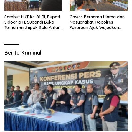
Sambut HUT ke-81 RI, Bupati
Gowes Bersama Ulama dan
Sidoarjo H. Subandi Buka
Masyarakat, Kapolres
Turnamen Sepak Bola Antar
Pasuruan Ajak Wujudkan
RW se-Kecamatan Sukodono
Daerah Aman dan Guyub
Berita Kriminal