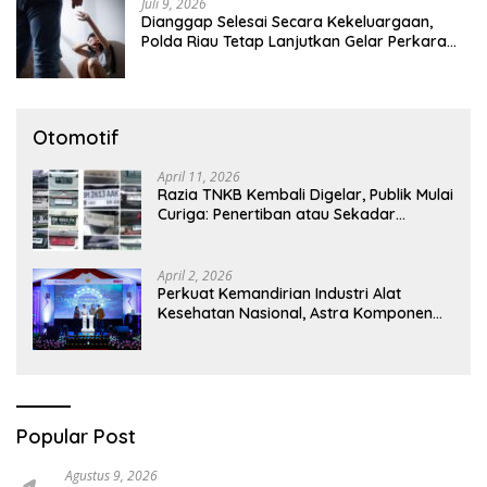
Juli 9, 2026
Dianggap Selesai Secara Kekeluargaan,
Polda Riau Tetap Lanjutkan Gelar Perkara
Dugaan Pencabulan Anak
Otomotif
April 11, 2026
Razia TNKB Kembali Digelar, Publik Mulai
Curiga: Penertiban atau Sekadar
Respons Pemberitaan
April 2, 2026
Perkuat Kemandirian Industri Alat
Kesehatan Nasional, Astra Komponen
Indonesia Hadirkan Alat Kesehatan
Berbasis Teknologi Digital
Popular Post
Agustus 9, 2026