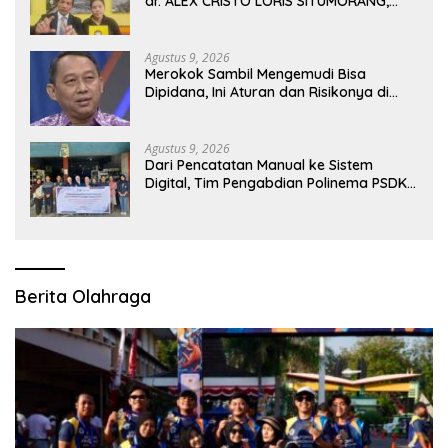
dr. ALEX CRISTO LORIS SITUMORANG,
Masih Menyisakan Banyak Tanda Tanya
Agustus 9, 2026
Merokok Sambil Mengemudi Bisa
Dipidana, Ini Aturan dan Risikonya di
Jalan Raya
Agustus 9, 2026
Dari Pencatatan Manual ke Sistem
Digital, Tim Pengabdian Polinema PSDKU
Lumajang Dampingi UMKM Toko
Bangunan
Berita Olahraga