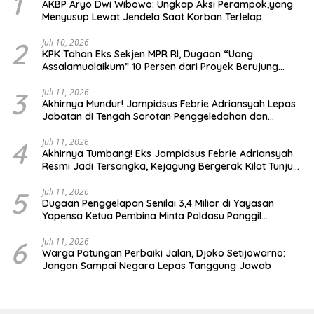
1
AKBP Aryo Dwi Wibowo: Ungkap Aksi Perampok,yang
Menyusup Lewat Jendela Saat Korban Terlelap
2
Juli 10, 2026
KPK Tahan Eks Sekjen MPR RI, Dugaan “Uang
Assalamualaikum” 10 Persen dari Proyek Berujung
Gratifikasi Rp.30 Miliar
3
Juli 11, 2026
Akhirnya Mundur! Jampidsus Febrie Adriansyah Lepas
Jabatan di Tengah Sorotan Penggeledahan dan
Temuan 74 Kilogram Emas
4
Juli 11, 2026
Akhirnya Tumbang! Eks Jampidsus Febrie Adriansyah
Resmi Jadi Tersangka, Kejagung Bergerak Kilat Tunjuk
Pengganti
5
Juli 11, 2026
Dugaan Penggelapan Senilai 3,4 Miliar di Yayasan
Yapensa Ketua Pembina Minta Poldasu Panggil
Terlapor
6
Juli 11, 2026
Warga Patungan Perbaiki Jalan, Djoko Setijowarno:
Jangan Sampai Negara Lepas Tanggung Jawab