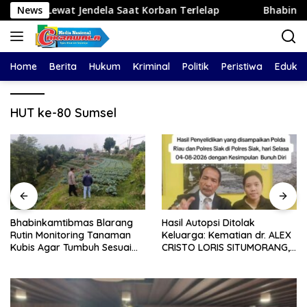
Langsung
t Jendela Saat Korban Terlelap
News
Bhabinkamtibmas Bla
ke
konten
Home
Berita
Hukum
Kriminal
Politik
Peristiwa
Edukas
HUT ke-80 Sumsel
Bhabinkamtibmas Blarang
Hasil Autopsi Ditolak
Rutin Monitoring Tanaman
Keluarga: Kematian dr. ALEX
Kubis Agar Tumbuh Sesuai
CRISTO LORIS SITUMORANG,
Harapan
Masih Menyisakan Banyak
Tanda Tanya