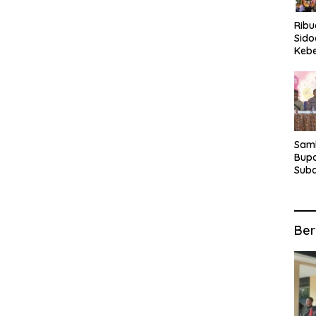
Rib
Sido
Keb
Fina
Ber
Suba
For
Samb
Bupa
Suba
Tur
Anta
Kec
Ber