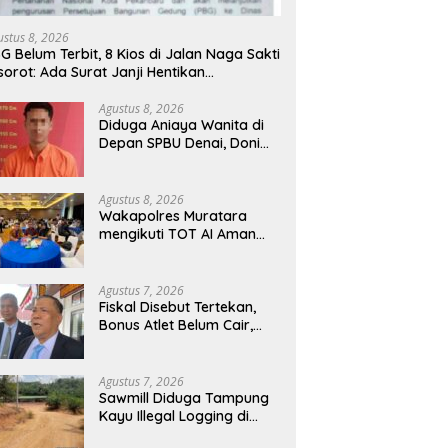
ustus 8, 2026
G Belum Terbit, 8 Kios di Jalan Naga Sakti
sorot: Ada Surat Janji Hentikan
embangunan
Agustus 8, 2026
Diduga Aniaya Wanita di
Depan SPBU Denai, Doni
Chaniago Diamankan
Polsek Medan Area
Agustus 8, 2026
Wakapolres Muratara
mengikuti TOT AI Aman
dan Bertanggung Jawab
Agustus 7, 2026
Fiskal Disebut Tertekan,
Bonus Atlet Belum Cair,
Publik Soroti Belanja Hibah
Pemprov
Agustus 7, 2026
Sawmill Diduga Tampung
Kayu Illegal Logging di
Kampar Kiri Jadi Sorotan,