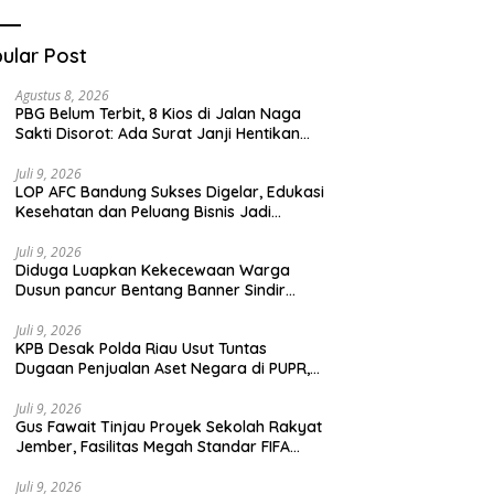
Teknologi Digital
ular Post
Agustus 8, 2026
PBG Belum Terbit, 8 Kios di Jalan Naga
Sakti Disorot: Ada Surat Janji Hentikan
Pembangunan
Juli 9, 2026
LOP AFC Bandung Sukses Digelar, Edukasi
Kesehatan dan Peluang Bisnis Jadi
Magnet Antusiasme Peserta
Juli 9, 2026
Diduga Luapkan Kekecewaan Warga
Dusun pancur Bentang Banner Sindir
Kades Lebakrejo Kecamatan Purwodadi
Juli 9, 2026
KPB Desak Polda Riau Usut Tuntas
Dugaan Penjualan Aset Negara di PUPR,
Jangan Ada yang Kebal Hukum
Juli 9, 2026
Gus Fawait Tinjau Proyek Sekolah Rakyat
Jember, Fasilitas Megah Standar FIFA
Gratis untuk Keluarga Miskin
Juli 9, 2026