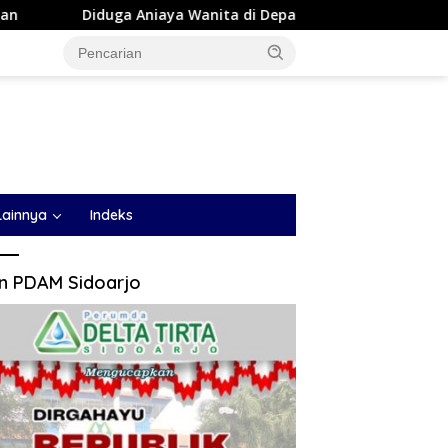
a Aniaya Wanita di Depan SPBU Denai, Doni Chaniago Diamanka
Lainnya
Indeks
an PDAM Sidoarjo