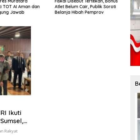
res Muratara
Fiskal Disebut Tertekan, Bonus
Sawm
i TOT AI Aman dan
Atlet Belum Cair, Publik Soroti
Illeg
gung Jawab
Belanja Hibah Pemprov
Jadi 
Meng
B
I Ikuti
 Sumsel,
an Rakyat