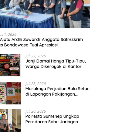
us 1, 2026
 Aiptu Ardhi Suwardi: Anggota Satreskrim
es Bondowoso Tuai Apresiasi
arakat,Begal Curanmor Antar Kabupaten
bang
Juli 29, 2026
Janji Damai Hanya Tipu-Tipu,
Warga Dikeroyok di Kantor
Desa Tambang Ilegal Bangka
Juli 28, 2026
Maraknya Perjudian Bola Setan
di Lapangan Pakijangan
Pasuruan, Diduga APH Seakan
Tutup Mata
Juli 20, 2026
Polresta Sumenep Ungkap
Peredaran Sabu Jaringan
Sampang, Tiga Tersangka
Diamankan