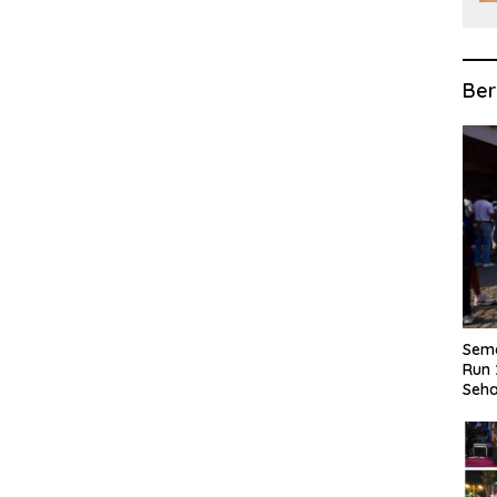
Ber
Sema
Run 
Seha