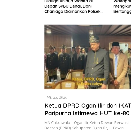
Diduga Aniaya Wanita di
Wakapol
rbit, 8 Kios di
Depan SPBU Denai, Doni
mengikut
akti Disorot: Ada
Chaniago Diamankan Polsek
Bertang
Hentikan
Medan Area
an
Mei 23, 2026
Ketua DPRD Ogan Ilir dan IKATR
Paripurna Istimewa HUT ke-80
Tekankan Pentingnya Sinergi
MN Cakrawala – Ogan Ilir,Ketua Dewan Perwakil
Pembangunan
Daerah (DPRD) Kabupaten Ogan Ilir, H. Edwin…