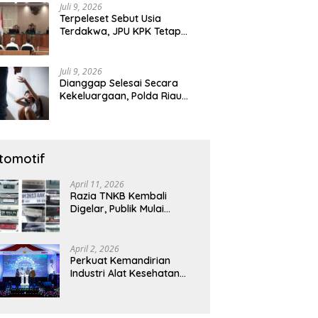
Juli 9, 2026
Terpeleset Sebut Usia
Terdakwa, JPU KPK Tetap
Tuntut Abdul Wahid 8,5 Tahun
Penjara
Juli 9, 2026
Dianggap Selesai Secara
Kekeluargaan, Polda Riau
Tetap Lanjutkan Gelar Perkara
Dugaan Pencabulan Anak
tomotif
April 11, 2026
Razia TNKB Kembali
Digelar, Publik Mulai
Curiga: Penertiban atau
Sekadar Respons
Pemberitaan
April 2, 2026
Perkuat Kemandirian
Industri Alat Kesehatan
Nasional, Astra Komponen
Indonesia Hadirkan Alat
Kesehatan Berbasis