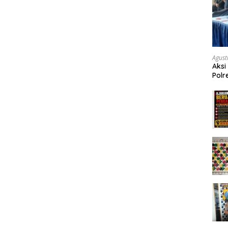
Agust
Aksi
Polr
Masy
Tum