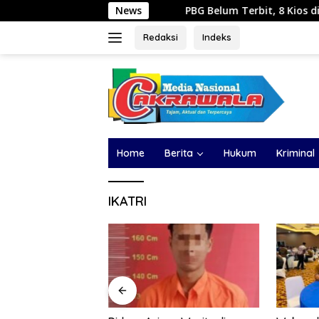
Langsung
PBG Belum Terbit, 8 Kios di Jalan Naga Sakt
News
ke
konten
Redaksi
Indeks
Home
Berita
Hukum
Kriminal
IKATRI