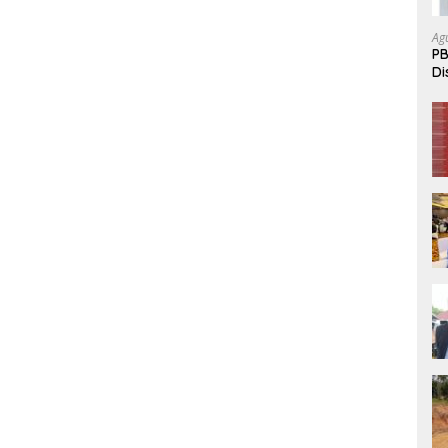
Ag
PB
Di
P