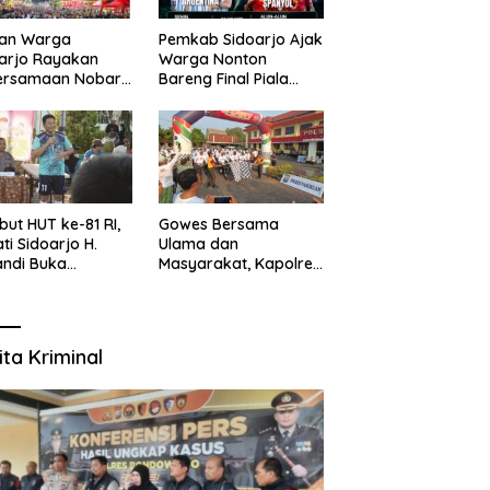
uan Warga
Pemkab Sidoarjo Ajak
arjo Rayakan
Warga Nonton
ersamaan Nobar
Bareng Final Piala
l Piala Dunia 2026
Dunia,
sama Bupati
Berhadiah Umroh
ndi dan
kopimda
ut HUT ke-81 RI,
Gowes Bersama
ti Sidoarjo H.
Ulama dan
ndi Buka
Masyarakat, Kapolres
namen Sepak Bola
Pasuruan Ajak
r RW se-
Wujudkan Daerah
amatan Sukodono
Aman dan Guyub
ita Kriminal