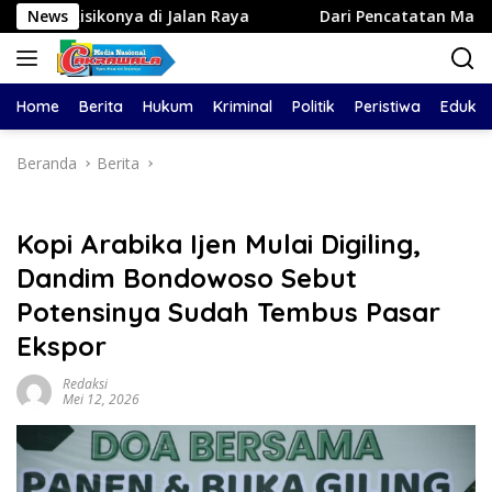
Langsung
 di Jalan Raya
News
Dari Pencatatan Manual ke Sistem Dig
ke
konten
Home
Berita
Hukum
Kriminal
Politik
Peristiwa
Edukas
Beranda
Berita
Kopi Arabika Ijen Mulai Digiling,
Dandim Bondowoso Sebut
Potensinya Sudah Tembus Pasar
Ekspor
Redaksi
Mei 12, 2026