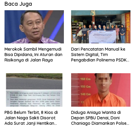
Baca Juga
Merokok Sambil Mengemudi
Dari Pencatatan Manual ke
Bisa Dipidana, Ini Aturan dan
Sistem Digital, Tim
Risikonya di Jalan Raya
Pengabdian Polinema PSDKU
Lumajang Dampingi UMKM
Toko Bangunan
PBG Belum Terbit, 8 Kios di
Diduga Aniaya Wanita di
Jalan Naga Sakti Disorot:
Depan SPBU Denai, Doni
Ada Surat Janji Hentikan
Chaniago Diamankan Polsek
Pembangunan
Medan Area