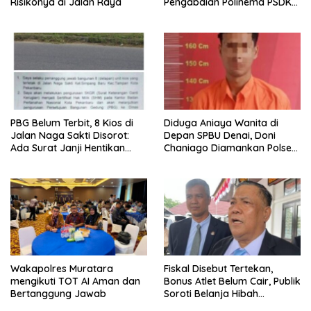
Risikonya di Jalan Raya
Pengabdian Polinema PSDKU
Lumajang Dampingi UMKM
Toko Bangunan
PBG Belum Terbit, 8 Kios di
Diduga Aniaya Wanita di
Jalan Naga Sakti Disorot:
Depan SPBU Denai, Doni
Ada Surat Janji Hentikan
Chaniago Diamankan Polsek
Pembangunan
Medan Area
Wakapolres Muratara
Fiskal Disebut Tertekan,
mengikuti TOT AI Aman dan
Bonus Atlet Belum Cair, Publik
Bertanggung Jawab
Soroti Belanja Hibah
Pemprov