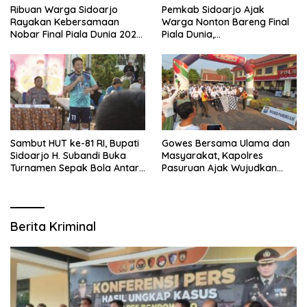
Ribuan Warga Sidoarjo
Pemkab Sidoarjo Ajak
Rayakan Kebersamaan
Warga Nonton Bareng Final
Nobar Final Piala Dunia 2026
Piala Dunia,
Bersama Bupati Subandi dan
Berhadiah Umroh
Forkopimda
Sambut HUT ke-81 RI, Bupati
Gowes Bersama Ulama dan
Sidoarjo H. Subandi Buka
Masyarakat, Kapolres
Turnamen Sepak Bola Antar
Pasuruan Ajak Wujudkan
RW se-Kecamatan Sukodono
Daerah Aman dan Guyub
Berita Kriminal