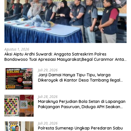
Agustus 1, 2026
Aksi Aiptu Ardhi Suwardi: Anggota Satreskrim Polres
Bondowoso Tuai Apresiasi Masyarakat,Begal Curanmor Antar
Kabupaten Tumbang
Juli 29, 2026
Janji Damai Hanya Tipu-Tipu, Warga
Dikeroyok di Kantor Desa Tambang Ilegal
Bangka
Juli 28, 2026
Maraknya Perjudian Bola Setan di Lapangan
Pakijangan Pasuruan, Diduga APH Seakan
Tutup Mata
Juli 20, 2026
Polresta Sumenep Ungkap Peredaran Sabu