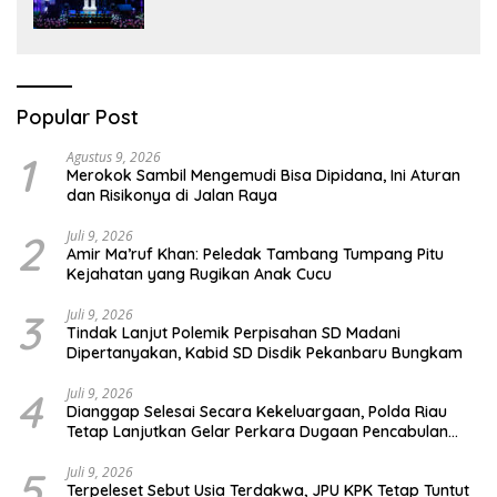
Indonesia Hadirkan Alat Kesehatan
Berbasis Teknologi Digital
Popular Post
1
Agustus 9, 2026
Merokok Sambil Mengemudi Bisa Dipidana, Ini Aturan
dan Risikonya di Jalan Raya
2
Juli 9, 2026
Amir Ma’ruf Khan: Peledak Tambang Tumpang Pitu
Kejahatan yang Rugikan Anak Cucu
3
Juli 9, 2026
Tindak Lanjut Polemik Perpisahan SD Madani
Dipertanyakan, Kabid SD Disdik Pekanbaru Bungkam
4
Juli 9, 2026
Dianggap Selesai Secara Kekeluargaan, Polda Riau
Tetap Lanjutkan Gelar Perkara Dugaan Pencabulan
Anak
5
Juli 9, 2026
Terpeleset Sebut Usia Terdakwa, JPU KPK Tetap Tuntut