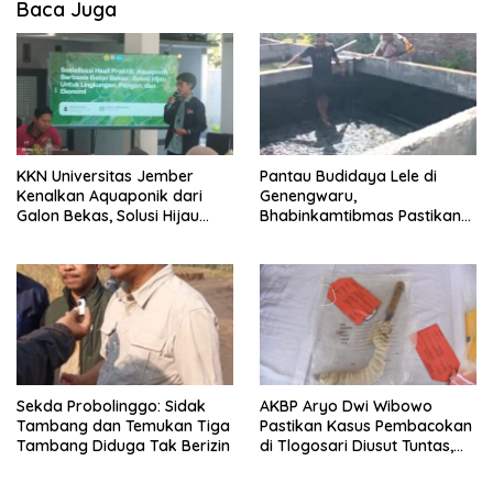
Baca Juga
KKN Universitas Jember
Pantau Budidaya Lele di
Kenalkan Aquaponik dari
Genengwaru,
Galon Bekas, Solusi Hijau
Bhabinkamtibmas Pastikan
untuk Pangan dan Ekonomi
Pertumbuhan Ikan Berjalan
Warga Kalitapen
Baik
Sekda Probolinggo: Sidak
AKBP Aryo Dwi Wibowo
Tambang dan Temukan Tiga
Pastikan Kasus Pembacokan
Tambang Diduga Tak Berizin
di Tlogosari Diusut Tuntas,
Masyarakat Diimbau Tidak
Main Hakim Sendiri