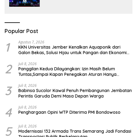
Indonesia Hadirkan Alat Kesehatan
Berbasis Teknologi Digital
Popular Post
1
Agustus 7, 2026
KKN Universitas Jember Kenalkan Aquaponik dari
Galon Bekas, Solusi Hijau untuk Pangan dan Ekonomi
Warga Kalitapen
2
Juli 8, 2026
Panggilan Kedua Dilayangkan: Izin Masih Belum
Tuntas,Sampai Kapan Penegakan Aturan Hanya
Berhenti di Tahap Pembinaan
3
Juli 8, 2026
Babinsa Sucolor Kawal Penuh Pembangunan Jembatan
Perintis Garuda Demi Masa Depan Warga
4
Juli 8, 2026
Penghargaan Opini WTP Diterima PMI Bondowoso
5
Juli 8, 2026
Modernisasi 132 Armada Trans Semarang Jadi Fondasi
Transportasi Publik Berkelanjutan