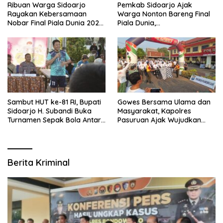
Ribuan Warga Sidoarjo
Pemkab Sidoarjo Ajak
Rayakan Kebersamaan
Warga Nonton Bareng Final
Nobar Final Piala Dunia 2026
Piala Dunia,
Bersama Bupati Subandi dan
Berhadiah Umroh
Forkopimda
Sambut HUT ke-81 RI, Bupati
Gowes Bersama Ulama dan
Sidoarjo H. Subandi Buka
Masyarakat, Kapolres
Turnamen Sepak Bola Antar
Pasuruan Ajak Wujudkan
RW se-Kecamatan Sukodono
Daerah Aman dan Guyub
Berita Kriminal