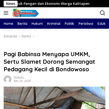
Langsung
gan dan Ekonomi Warga Kalitapen
News
Pantau Budidaya Lele
ke
konten
Home
Berita
Hukum
Kriminal
Politik
Peristiwa
Edukas
Beranda
Berita
Pagi Babinsa Menyapa UMKM,
Sertu Slamet Dorong Semangat
Pedagang Kecil di Bondowoso
Redaksi
Mei 20, 2026