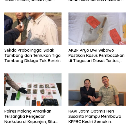
untuk Pangan dan Ekonomi
Pertumbuhan Ikan Berjalan
Warga Kalitapen
Baik
Sekda Probolinggo: Sidak
AKBP Aryo Dwi Wibowo
Tambang dan Temukan Tiga
Pastikan Kasus Pembacokan
Tambang Diduga Tak Berizin
di Tlogosari Diusut Tuntas,
Masyarakat Diimbau Tidak
Main Hakim Sendiri
Polres Malang Amankan
KAKI Jatim Optimis Heri
Tersangka Pengedar
Susanto Mampu Membawa
Narkoba di Kepanjen, Sita
KPPBC Kediri Semakin
Sabu 96 Gram dan Ganja 131
Berintegritas