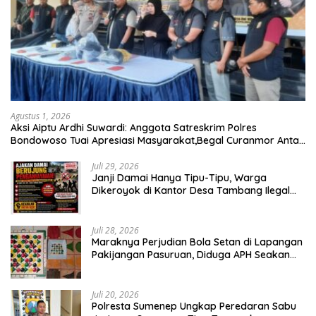
Agustus 1, 2026
Aksi Aiptu Ardhi Suwardi: Anggota Satreskrim Polres
Bondowoso Tuai Apresiasi Masyarakat,Begal Curanmor Antar
Kabupaten Tumbang
Juli 29, 2026
Janji Damai Hanya Tipu-Tipu, Warga
Dikeroyok di Kantor Desa Tambang Ilegal
Bangka
Juli 28, 2026
Maraknya Perjudian Bola Setan di Lapangan
Pakijangan Pasuruan, Diduga APH Seakan
Tutup Mata
Juli 20, 2026
Polresta Sumenep Ungkap Peredaran Sabu