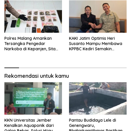
Polres Malang Amankan
KAKI Jatim Optimis Heri
Tersangka Pengedar
Susanto Mampu Membawa
Narkoba di Kepanjen, Sita
KPPBC Kediri Semakin
Sabu 96 Gram dan Ganja 131
Berintegritas
Gram
Rekomendasi untuk kamu
KKN Universitas Jember
Pantau Budidaya Lele di
Kenalkan Aquaponik dari
Genengwaru,
Galon Bekas, Solusi Hijau
Bhabinkamtibmas Pastikan