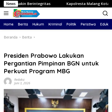
Langsung
rintegritas
News
Kapolresta Malang Kota Cek Dua SPPG Polr
ke
konten
Home
Berita
Hukum
Kriminal
Politik
Peristiwa
Edukas
Beranda
Berita
Presiden Prabowo Lakukan
Pergantian Pimpinan BGN untuk
Perkuat Program MBG
Redaksi
Juni 3, 2026