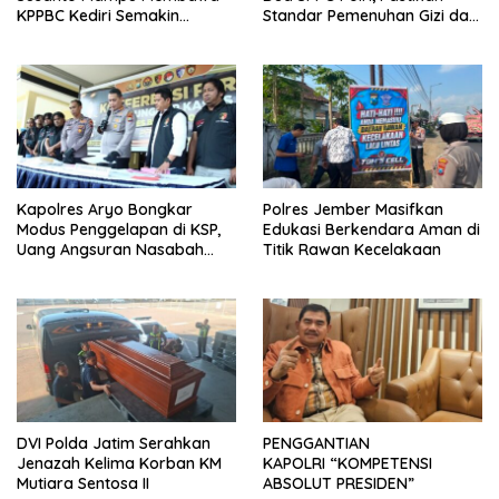
KPPBC Kediri Semakin
Standar Pemenuhan Gizi dan
Berintegritas
Pengelolaan Limbah Berjalan
Optimal
Kapolres Aryo Bongkar
Polres Jember Masifkan
Modus Penggelapan di KSP,
Edukasi Berkendara Aman di
Uang Angsuran Nasabah
Titik Rawan Kecelakaan
Raib Ratusan Juta Rupiah
DVI Polda Jatim Serahkan
PENGGANTIAN
Jenazah Kelima Korban KM
KAPOLRI “KOMPETENSI
Mutiara Sentosa II
ABSOLUT PRESIDEN”