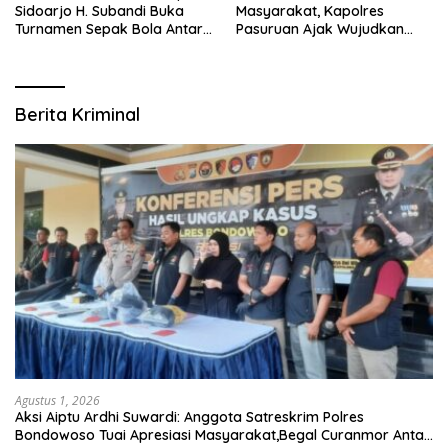
Sidoarjo H. Subandi Buka
Masyarakat, Kapolres
Turnamen Sepak Bola Antar
Pasuruan Ajak Wujudkan
RW se-Kecamatan Sukodono
Daerah Aman dan Guyub
Berita Kriminal
Agustus 1, 2026
Aksi Aiptu Ardhi Suwardi: Anggota Satreskrim Polres
Bondowoso Tuai Apresiasi Masyarakat,Begal Curanmor Antar