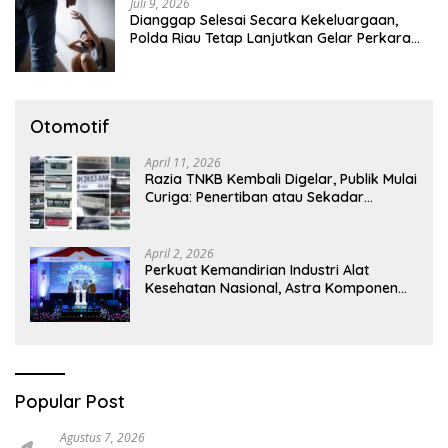
Juli 9, 2026
Dianggap Selesai Secara Kekeluargaan,
Polda Riau Tetap Lanjutkan Gelar Perkara
Dugaan Pencabulan Anak
Otomotif
April 11, 2026
Razia TNKB Kembali Digelar, Publik Mulai
Curiga: Penertiban atau Sekadar
Respons Pemberitaan
April 2, 2026
Perkuat Kemandirian Industri Alat
Kesehatan Nasional, Astra Komponen
Indonesia Hadirkan Alat Kesehatan
Berbasis Teknologi Digital
Popular Post
Agustus 7, 2026