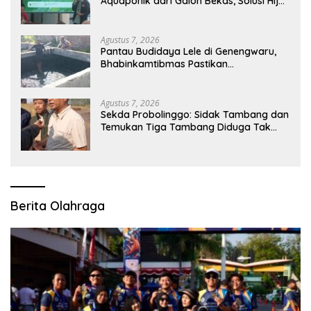
Aquaponik dari Galon Bekas, Solusi Hijau
untuk Pangan dan Ekonomi Warga
Kalitapen
Agustus 7, 2026
Pantau Budidaya Lele di Genengwaru,
Bhabinkamtibmas Pastikan
Pertumbuhan Ikan Berjalan Baik
Agustus 7, 2026
Sekda Probolinggo: Sidak Tambang dan
Temukan Tiga Tambang Diduga Tak
Berizin
Berita Olahraga