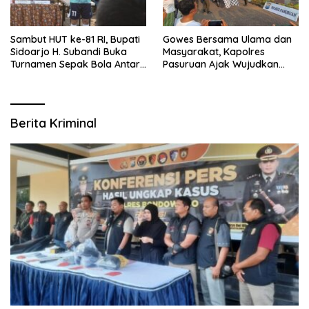
Sambut HUT ke-81 RI, Bupati
Gowes Bersama Ulama dan
Sidoarjo H. Subandi Buka
Masyarakat, Kapolres
Turnamen Sepak Bola Antar
Pasuruan Ajak Wujudkan
RW se-Kecamatan Sukodono
Daerah Aman dan Guyub
Berita Kriminal