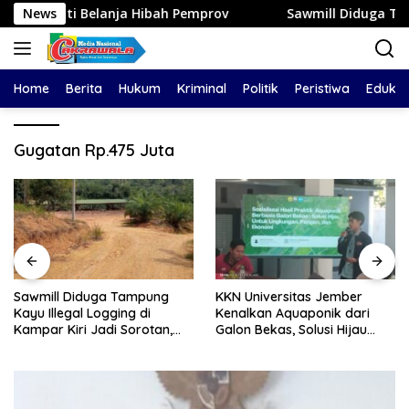
Langsung
ti Belanja Hibah Pemprov
News
Sawmill Diduga Tampung Kayu Il
ke
konten
Home
Berita
Hukum
Kriminal
Politik
Peristiwa
Edukas
Gugatan Rp.475 Juta
Sawmill Diduga Tampung
KKN Universitas Jember
Kayu Illegal Logging di
Kenalkan Aquaponik dari
Kampar Kiri Jadi Sorotan,
Galon Bekas, Solusi Hijau
Polisi Janji Turun Mengecek
untuk Pangan dan Ekonomi
Lokasi
Warga Kalitapen