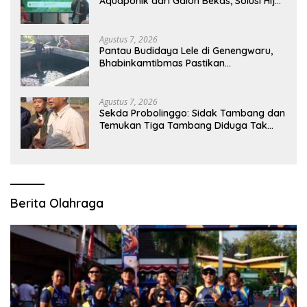
Aquaponik dari Galon Bekas, Solusi Hijau
untuk Pangan dan Ekonomi Warga
Kalitapen
Agustus 7, 2026
Pantau Budidaya Lele di Genengwaru,
Bhabinkamtibmas Pastikan
Pertumbuhan Ikan Berjalan Baik
Agustus 7, 2026
Sekda Probolinggo: Sidak Tambang dan
Temukan Tiga Tambang Diduga Tak
Berizin
Berita Olahraga