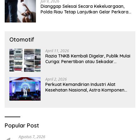
Juli 9, 2026
Dianggap Selesai Secara Kekeluargaan,
Polda Riau Tetap Lanjutkan Gelar Perkara
Dugaan Pencabulan Anak
Otomotif
April 11, 2026
Razia TNKB Kembali Digelar, Publik Mulai
Curiga: Penertiban atau Sekadar
Respons Pemberitaan
April 2, 2026
Perkuat Kemandirian Industri Alat
Kesehatan Nasional, Astra Komponen
Indonesia Hadirkan Alat Kesehatan
Berbasis Teknologi Digital
Popular Post
Agustus 7, 2026