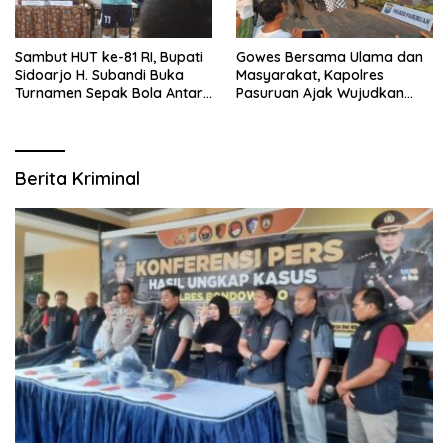
Sambut HUT ke-81 RI, Bupati
Gowes Bersama Ulama dan
Sidoarjo H. Subandi Buka
Masyarakat, Kapolres
Turnamen Sepak Bola Antar
Pasuruan Ajak Wujudkan
RW se-Kecamatan Sukodono
Daerah Aman dan Guyub
Berita Kriminal