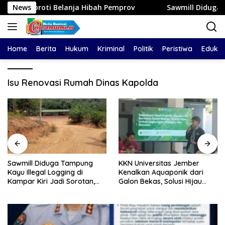
Langsung
Soroti Belanja Hibah Pemprov
News
Sawmill Diduga Tampung Kay
ke
konten
Home
Berita
Hukum
Kriminal
Politik
Peristiwa
Edukas
Isu Renovasi Rumah Dinas Kapolda
Sawmill Diduga Tampung
KKN Universitas Jember
Kayu Illegal Logging di
Kenalkan Aquaponik dari
Kampar Kiri Jadi Sorotan,
Galon Bekas, Solusi Hijau
Polisi Janji Turun Mengecek
untuk Pangan dan Ekonomi
Lokasi
Warga Kalitapen