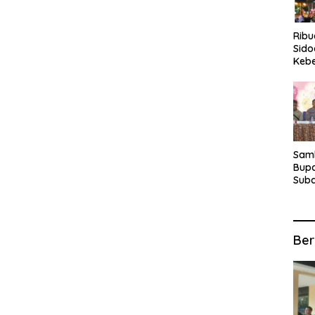
Rib
Sido
Keb
Fina
Ber
Suba
For
Samb
Bupa
Suba
Tur
Anta
Kec
Ber