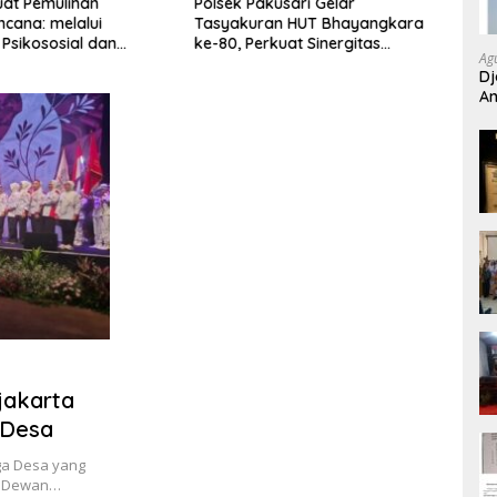
uat Pemulihan
Polsek Pakusari Gelar
Dalih
cana: melalui
Tasyakuran HUT Bhayangkara
Band
 Psikososial dan
ke-80, Perkuat Sinergitas
Pidan
Ag
n Serta Teknologi AI di
Muspika dan Masyarakat
Kini 
Dj
Aceh
An
Si
Djakarta
 Desa
ga Desa yang
ua Dewan…