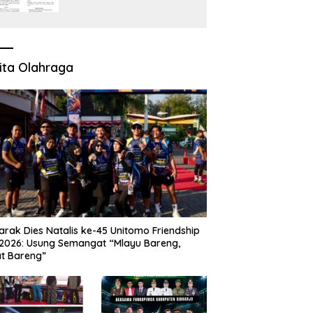
Perkara Pidana Empat
Debt Collector Kini
Berlanjut
ita Olahraga
rak Dies Natalis ke-45 Unitomo Friendship
2026: Usung Semangat “Mlayu Bareng,
t Bareng”