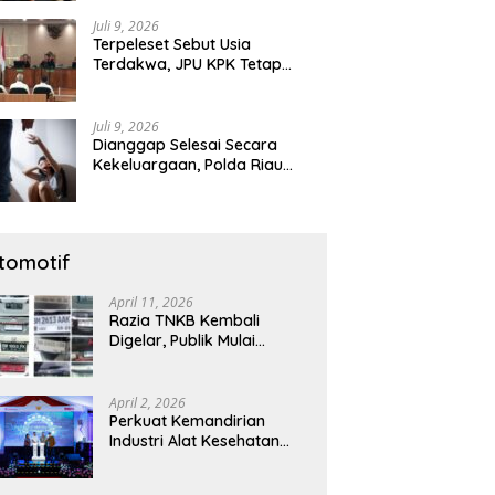
Diamankan
Juli 9, 2026
Terpeleset Sebut Usia
Terdakwa, JPU KPK Tetap
Tuntut Abdul Wahid 8,5 Tahun
Penjara
Juli 9, 2026
Dianggap Selesai Secara
Kekeluargaan, Polda Riau
Tetap Lanjutkan Gelar Perkara
Dugaan Pencabulan Anak
tomotif
April 11, 2026
Razia TNKB Kembali
Digelar, Publik Mulai
Curiga: Penertiban atau
Sekadar Respons
Pemberitaan
April 2, 2026
Perkuat Kemandirian
Industri Alat Kesehatan
Nasional, Astra Komponen
Indonesia Hadirkan Alat