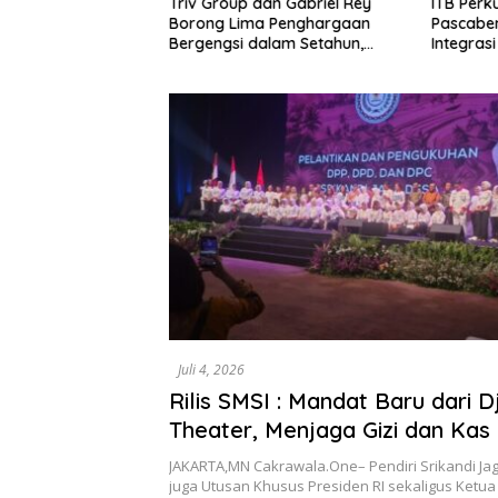
Triv Group dan Gabriel Rey
ITB Perk
warno: Krisis
Borong Lima Penghargaan
Pascaben
n Angkutan Barang
Bergengsi dalam Setahun,
Integrasi
i Kegagalan Sistem,
Perkuat Posisi sebagai
Kesehata
dar Human Error
Pemimpin Industri Aset Kripto
Bireuen 
Indonesia
Juli 4, 2026
Rilis SMSI : Mandat Baru dari 
Theater, Menjaga Gizi dan Kas
JAKARTA,MN Cakrawala.One– Pendiri Srikandi Ja
juga Utusan Khusus Presiden RI sekaligus Ket