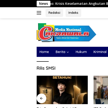
Langsung
 Setijowarno: Krisis Keselamatan Angkutan Barang Berasal dar
News
ke
konten
Redaksi
Indeks
Home
Berita
Hukum
Kriminal
Rilis SMSI