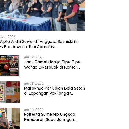
us 1, 2026
 Aiptu Ardhi Suwardi: Anggota Satreskrim
es Bondowoso Tuai Apresiasi
arakat,Begal Curanmor Antar Kabupaten
bang
Juli 29, 2026
Janji Damai Hanya Tipu-Tipu,
Warga Dikeroyok di Kantor
Desa Tambang Ilegal Bangka
Juli 28, 2026
Maraknya Perjudian Bola Setan
di Lapangan Pakijangan
Pasuruan, Diduga APH Seakan
Tutup Mata
Juli 20, 2026
Polresta Sumenep Ungkap
Peredaran Sabu Jaringan
Sampang, Tiga Tersangka