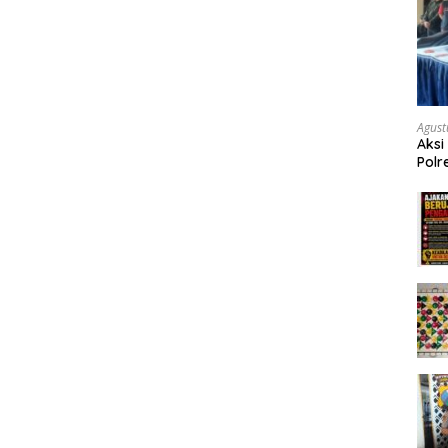
Agust
Aksi
Polr
Masy
Tum