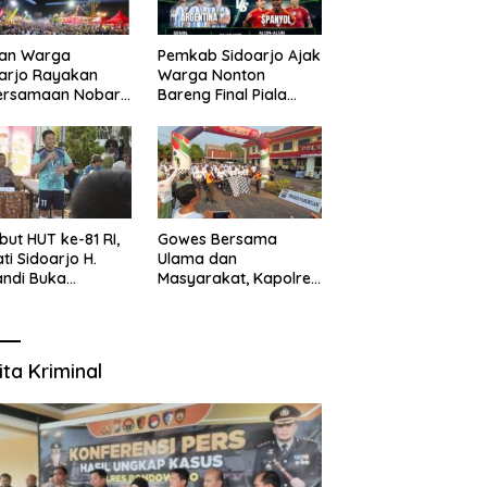
uan Warga
Pemkab Sidoarjo Ajak
arjo Rayakan
Warga Nonton
ersamaan Nobar
Bareng Final Piala
l Piala Dunia 2026
Dunia,
sama Bupati
Berhadiah Umroh
ndi dan
kopimda
ut HUT ke-81 RI,
Gowes Bersama
ti Sidoarjo H.
Ulama dan
ndi Buka
Masyarakat, Kapolres
namen Sepak Bola
Pasuruan Ajak
r RW se-
Wujudkan Daerah
amatan Sukodono
Aman dan Guyub
ita Kriminal