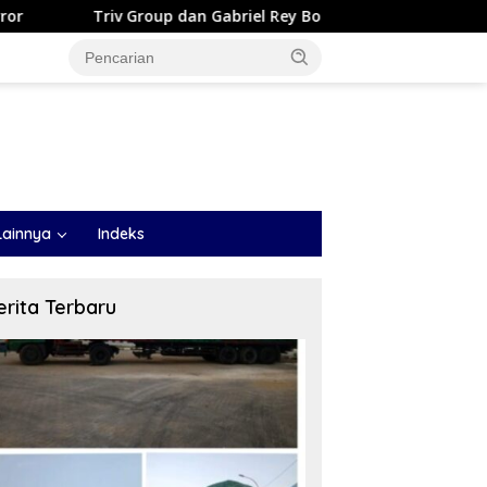
roup dan Gabriel Rey Borong Lima Penghargaan Bergengsi dalam 
Lainnya
Indeks
erita Terbaru