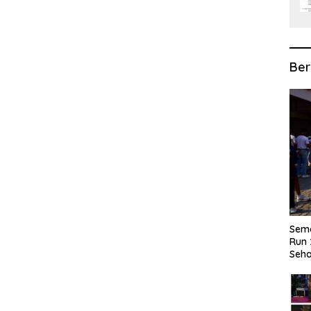
Ber
Sema
Run 
Seha