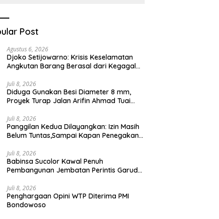
Kesehatan Berbasis
Teknologi Digital
ular Post
Agustus 6, 2026
Djoko Setijowarno: Krisis Keselamatan
Angkutan Barang Berasal dari Kegagalan
Sistem, Bukan Sekadar Human Error
Juli 8, 2026
Diduga Gunakan Besi Diameter 8 mm,
Proyek Turap Jalan Arifin Ahmad Tuai
Sorotan
Juli 8, 2026
Panggilan Kedua Dilayangkan: Izin Masih
Belum Tuntas,Sampai Kapan Penegakan
Aturan Hanya Berhenti di Tahap
Pembinaan
Juli 8, 2026
Babinsa Sucolor Kawal Penuh
Pembangunan Jembatan Perintis Garuda
Demi Masa Depan Warga
Juli 8, 2026
Penghargaan Opini WTP Diterima PMI
Bondowoso