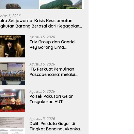
 Perdata Gugur di Tingkat
Polres Siak: Kematian dr. Alex
P
ing, Akankah Perkara
Cristo Loris Tidak Ditemukan
I
a Empat Debt Collector
Unsur Pembunuhan, Diduga
D
ustus 6, 2026
Berlanjut
Akibat Perbuatannya Sendiri
P
oko Setijowarno: Krisis Keselamatan
B
gkutan Barang Berasal dari Kegagalan
stem, Bukan Sekadar Human Error
Agustus 5, 2026
Triv Group dan Gabriel
Rey Borong Lima
Penghargaan Bergengsi
dalam Setahun, Perkuat
Posisi sebagai Pemimpin
Agustus 5, 2026
Industri Aset Kripto
ITB Perkuat Pemulihan
Indonesia
Pascabencana: melalui
Integrasi Psikososial dan
Kesehatan Serta Teknologi
AI di Bireuen Aceh
Agustus 5, 2026
Polsek Pakusari Gelar
Tasyakuran HUT
Bhayangkara ke-80,
Perkuat Sinergitas Muspika
dan Masyarakat
Agustus 5, 2026
Dalih Perdata Gugur di
Tingkat Banding, Akankah