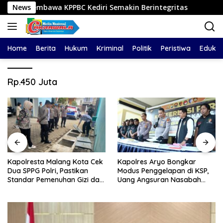
Langsung
embawa KPPBC Kediri Semakin Berintegritas
News
Kapolrest
ke
konten
Home
Berita
Hukum
Kriminal
Politik
Peristiwa
Edukas
Rp.450 Juta
Kapolresta Malang Kota Cek
Kapolres Aryo Bongkar
Dua SPPG Polri, Pastikan
Modus Penggelapan di KSP,
Standar Pemenuhan Gizi dan
Uang Angsuran Nasabah
Pengelolaan Limbah Berjalan
Raib Ratusan Juta Rupiah
Optimal