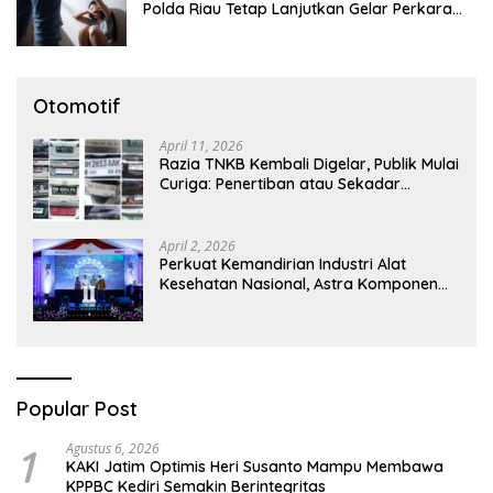
Polda Riau Tetap Lanjutkan Gelar Perkara
Dugaan Pencabulan Anak
Otomotif
April 11, 2026
Razia TNKB Kembali Digelar, Publik Mulai
Curiga: Penertiban atau Sekadar
Respons Pemberitaan
April 2, 2026
Perkuat Kemandirian Industri Alat
Kesehatan Nasional, Astra Komponen
Indonesia Hadirkan Alat Kesehatan
Berbasis Teknologi Digital
Popular Post
1
Agustus 6, 2026
KAKI Jatim Optimis Heri Susanto Mampu Membawa
KPPBC Kediri Semakin Berintegritas