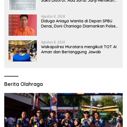
Sakti Disorot: Ada Surat Janji Hentikan
Pembangunan
Agustus 8, 2026
Diduga Aniaya Wanita di Depan SPBU
Denai, Doni Chaniago Diamankan Polsek
Medan Area
Agustus 8, 2026
Wakapolres Muratara mengikuti TOT AI
Aman dan Bertanggung Jawab
Berita Olahraga