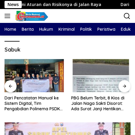
Langsung
 Aturan dan Risikonya di Jalan Raya
News
Dari Pencatatan 
ke
konten
Home
Berita
Hukum
Kriminal
Politik
Peristiwa
Edukas
Sabuk
Dari Pencatatan Manual ke
PBG Belum Terbit, 8 Kios di
Sistem Digital, Tim
Jalan Naga Sakti Disorot:
Pengabdian Polinema PSDKU
Ada Surat Janji Hentikan
Lumajang Dampingi UMKM
Pembangunan
Toko Bangunan