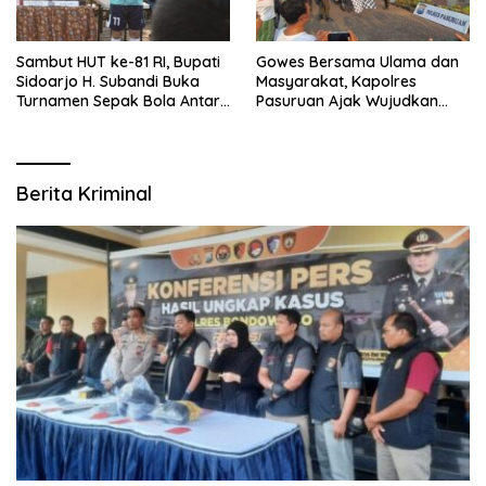
Sambut HUT ke-81 RI, Bupati
Gowes Bersama Ulama dan
Sidoarjo H. Subandi Buka
Masyarakat, Kapolres
Turnamen Sepak Bola Antar
Pasuruan Ajak Wujudkan
RW se-Kecamatan Sukodono
Daerah Aman dan Guyub
Berita Kriminal