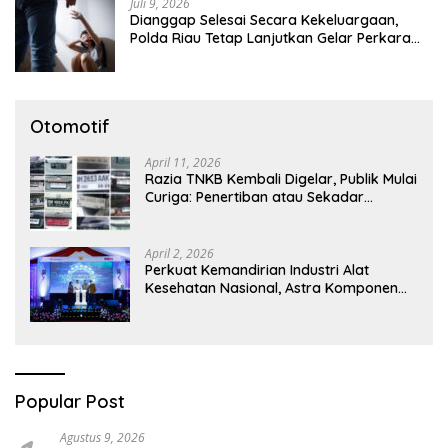
Juli 9, 2026
Dianggap Selesai Secara Kekeluargaan,
Polda Riau Tetap Lanjutkan Gelar Perkara
Dugaan Pencabulan Anak
Otomotif
April 11, 2026
Razia TNKB Kembali Digelar, Publik Mulai
Curiga: Penertiban atau Sekadar
Respons Pemberitaan
April 2, 2026
Perkuat Kemandirian Industri Alat
Kesehatan Nasional, Astra Komponen
Indonesia Hadirkan Alat Kesehatan
Berbasis Teknologi Digital
Popular Post
Agustus 9, 2026