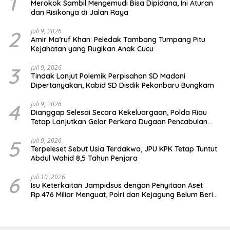
1
Merokok Sambil Mengemudi Bisa Dipidana, Ini Aturan
dan Risikonya di Jalan Raya
2
Juli 9, 2026
Amir Ma’ruf Khan: Peledak Tambang Tumpang Pitu
Kejahatan yang Rugikan Anak Cucu
3
Juli 9, 2026
Tindak Lanjut Polemik Perpisahan SD Madani
Dipertanyakan, Kabid SD Disdik Pekanbaru Bungkam
4
Juli 9, 2026
Dianggap Selesai Secara Kekeluargaan, Polda Riau
Tetap Lanjutkan Gelar Perkara Dugaan Pencabulan
Anak
5
Juli 9, 2026
Terpeleset Sebut Usia Terdakwa, JPU KPK Tetap Tuntut
Abdul Wahid 8,5 Tahun Penjara
6
Juli 10, 2026
Isu Keterkaitan Jampidsus dengan Penyitaan Aset
Rp.476 Miliar Menguat, Polri dan Kejagung Belum Beri
Penjelasan