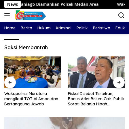
Langsung
haniago Diamankan Polsek Medan Area
News
Wakapolres Mura
ke
konten
Home
Berita
Hukum
Kriminal
Politik
Peristiwa
Edukas
Saksi Membantah
Wakapolres Muratara
Fiskal Disebut Tertekan,
mengikuti TOT AI Aman dan
Bonus Atlet Belum Cair, Publik
Bertanggung Jawab
Soroti Belanja Hibah
Pemprov