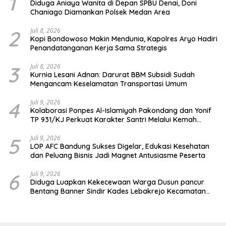
1
Diduga Aniaya Wanita di Depan SPBU Denai, Doni
Chaniago Diamankan Polsek Medan Area
2
Juli 8, 2026
Kopi Bondowoso Makin Mendunia, Kapolres Aryo Hadiri
Penandatanganan Kerja Sama Strategis
3
Juli 8, 2026
Kurnia Lesani Adnan: Darurat BBM Subsidi Sudah
Mengancam Keselamatan Transportasi Umum
4
Juli 9, 2026
Kolaborasi Ponpes Al-Islamiyah Pakondang dan Yonif
TP 931/KJ Perkuat Karakter Santri Melalui Kemah
HIMMAH ke-51
5
Juli 9, 2026
LOP AFC Bandung Sukses Digelar, Edukasi Kesehatan
dan Peluang Bisnis Jadi Magnet Antusiasme Peserta
6
Juli 9, 2026
Diduga Luapkan Kekecewaan Warga Dusun pancur
Bentang Banner Sindir Kades Lebakrejo Kecamatan
Purwodadi