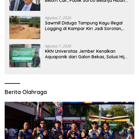
Belum Cair, Publik Soroti Belanja Hibah
Pemprov
Agustus 7, 2026
Sawmill Diduga Tampung Kayu Illegal
Logging di Kampar Kiri Jadi Sorotan,
Polisi Janji Turun Mengecek Lokasi
Agustus 7, 2026
KKN Universitas Jember Kenalkan
Aquaponik dari Galon Bekas, Solusi Hijau
untuk Pangan dan Ekonomi Warga
Kalitapen
Berita Olahraga