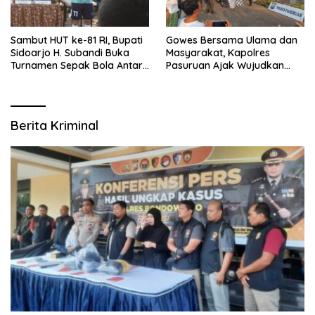
Sambut HUT ke-81 RI, Bupati
Gowes Bersama Ulama dan
Sidoarjo H. Subandi Buka
Masyarakat, Kapolres
Turnamen Sepak Bola Antar
Pasuruan Ajak Wujudkan
RW se-Kecamatan Sukodono
Daerah Aman dan Guyub
Berita Kriminal