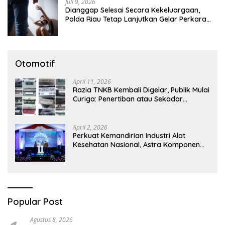
Juli 9, 2026
Dianggap Selesai Secara Kekeluargaan,
Polda Riau Tetap Lanjutkan Gelar Perkara
Dugaan Pencabulan Anak
Otomotif
April 11, 2026
Razia TNKB Kembali Digelar, Publik Mulai
Curiga: Penertiban atau Sekadar
Respons Pemberitaan
April 2, 2026
Perkuat Kemandirian Industri Alat
Kesehatan Nasional, Astra Komponen
Indonesia Hadirkan Alat Kesehatan
Berbasis Teknologi Digital
Popular Post
Agustus 8, 2026