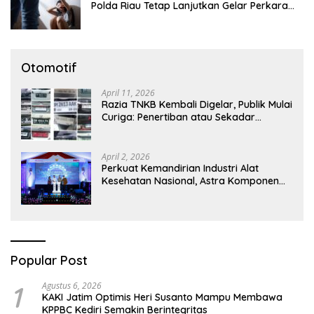
Polda Riau Tetap Lanjutkan Gelar Perkara
Dugaan Pencabulan Anak
Otomotif
April 11, 2026
Razia TNKB Kembali Digelar, Publik Mulai
Curiga: Penertiban atau Sekadar
Respons Pemberitaan
April 2, 2026
Perkuat Kemandirian Industri Alat
Kesehatan Nasional, Astra Komponen
Indonesia Hadirkan Alat Kesehatan
Berbasis Teknologi Digital
Popular Post
1
Agustus 6, 2026
KAKI Jatim Optimis Heri Susanto Mampu Membawa
KPPBC Kediri Semakin Berintegritas