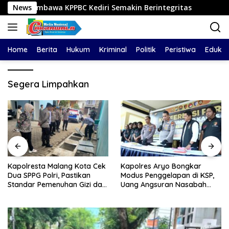
Langsung
mbawa KPPBC Kediri Semakin Berintegritas
News
Kapolresta
ke
konten
Home
Berita
Hukum
Kriminal
Politik
Peristiwa
Edukas
Segera Limpahkan
Kapolresta Malang Kota Cek
Kapolres Aryo Bongkar
Dua SPPG Polri, Pastikan
Modus Penggelapan di KSP,
Standar Pemenuhan Gizi dan
Uang Angsuran Nasabah
Pengelolaan Limbah Berjalan
Raib Ratusan Juta Rupiah
Optimal