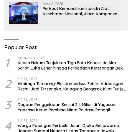
April 2, 2026
Perkuat Kemandirian Industri Alat
Kesehatan Nasional, Astra Komponen
Indonesia Hadirkan Alat Kesehatan
Berbasis Teknologi Digital
Popular Post
1
Agustus 10, 2026
Kuasa Hukum Tunjukkan Tiga Foto Kondisi dr. Alex,
Soroti Luka Leher hingga Perbedaan Keterangan Bekas
Suntikan
2
Juli 11, 2026
Akhirnya Tumbang! Eks Jampidsus Febrie Adriansyah
Resmi Jadi Tersangka, Kejagung Bergerak Kilat Tunjuk
Pengganti
3
Juli 11, 2026
Dugaan Penggelapan Senilai 3,4 Miliar di Yayasan
Yapensa Ketua Pembina Minta Poldasu Panggil
Terlapor
4
Juli 11, 2026
Warga Patungan Perbaiki Jalan, Djoko Setijowarno:
Jangan Sampai Negara Lepas Tanggung Jawab