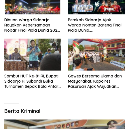
Ribuan Warga Sidoarjo
Pemkab Sidoarjo Ajak
Rayakan Kebersamaan
Warga Nonton Bareng Final
Nobar Final Piala Dunia 2026
Piala Dunia,
Bersama Bupati Subandi dan
Berhadiah Umroh
Forkopimda
Sambut HUT ke-81 RI, Bupati
Gowes Bersama Ulama dan
Sidoarjo H. Subandi Buka
Masyarakat, Kapolres
Turnamen Sepak Bola Antar
Pasuruan Ajak Wujudkan
RW se-Kecamatan Sukodono
Daerah Aman dan Guyub
Berita Kriminal