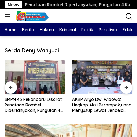
Langsung
nataan Rombel Dipertanyakan, Pungutan 4 Kantin Capai Rp.28 
News
ke
konten
Home
Berita
Hukum
Kriminal
Politik
Peristiwa
Edukas
Serda Deny Wahyudi
SMPN 46 Pekanbaru Disorot:
AKBP Aryo Dwi Wibowo:
Penataan Rombel
Ungkap Aksi Perampok,yang
Dipertanyakan, Pungutan 4
Menyusup Lewat Jendela
Kantin Capai Rp.28 Juta
Saat Korban Terlelap
Pertahun