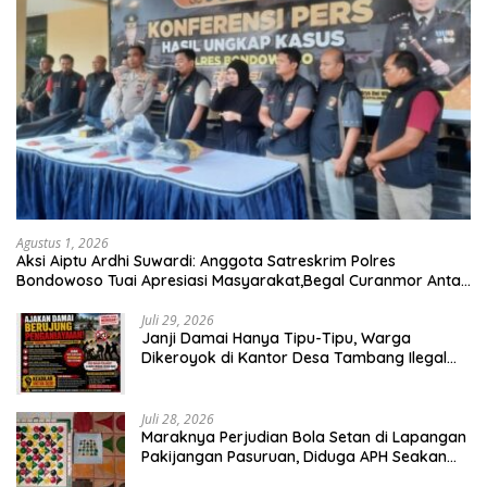
Agustus 1, 2026
Aksi Aiptu Ardhi Suwardi: Anggota Satreskrim Polres
Bondowoso Tuai Apresiasi Masyarakat,Begal Curanmor Antar
Kabupaten Tumbang
Juli 29, 2026
Janji Damai Hanya Tipu-Tipu, Warga
Dikeroyok di Kantor Desa Tambang Ilegal
Bangka
Juli 28, 2026
Maraknya Perjudian Bola Setan di Lapangan
Pakijangan Pasuruan, Diduga APH Seakan
Tutup Mata