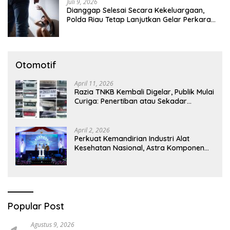
Juli 9, 2026
Dianggap Selesai Secara Kekeluargaan,
Polda Riau Tetap Lanjutkan Gelar Perkara
Dugaan Pencabulan Anak
Otomotif
April 11, 2026
Razia TNKB Kembali Digelar, Publik Mulai
Curiga: Penertiban atau Sekadar
Respons Pemberitaan
April 2, 2026
Perkuat Kemandirian Industri Alat
Kesehatan Nasional, Astra Komponen
Indonesia Hadirkan Alat Kesehatan
Berbasis Teknologi Digital
Popular Post
Agustus 9, 2026