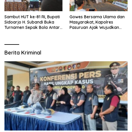
Sambut HUT ke-81 RI, Bupati
Gowes Bersama Ulama dan
Sidoarjo H. Subandi Buka
Masyarakat, Kapolres
Turnamen Sepak Bola Antar
Pasuruan Ajak Wujudkan
RW se-Kecamatan Sukodono
Daerah Aman dan Guyub
Berita Kriminal