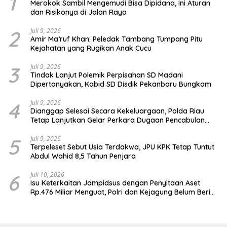
1
Merokok Sambil Mengemudi Bisa Dipidana, Ini Aturan
dan Risikonya di Jalan Raya
2
Juli 9, 2026
Amir Ma’ruf Khan: Peledak Tambang Tumpang Pitu
Kejahatan yang Rugikan Anak Cucu
3
Juli 9, 2026
Tindak Lanjut Polemik Perpisahan SD Madani
Dipertanyakan, Kabid SD Disdik Pekanbaru Bungkam
4
Juli 9, 2026
Dianggap Selesai Secara Kekeluargaan, Polda Riau
Tetap Lanjutkan Gelar Perkara Dugaan Pencabulan
Anak
5
Juli 9, 2026
Terpeleset Sebut Usia Terdakwa, JPU KPK Tetap Tuntut
Abdul Wahid 8,5 Tahun Penjara
6
Juli 10, 2026
Isu Keterkaitan Jampidsus dengan Penyitaan Aset
Rp.476 Miliar Menguat, Polri dan Kejagung Belum Beri
Penjelasan