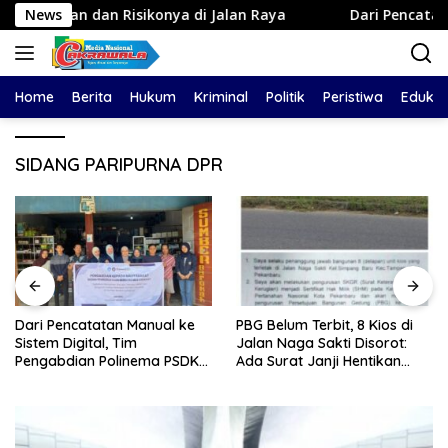
Langsung
 dan Risikonya di Jalan Raya
News
Dari Pencatatan Manual
ke
konten
Home
Berita
Hukum
Kriminal
Politik
Peristiwa
Edukas
SIDANG PARIPURNA DPR
Dari Pencatatan Manual ke
PBG Belum Terbit, 8 Kios di
Sistem Digital, Tim
Jalan Naga Sakti Disorot:
Pengabdian Polinema PSDKU
Ada Surat Janji Hentikan
Lumajang Dampingi UMKM
Pembangunan
Toko Bangunan