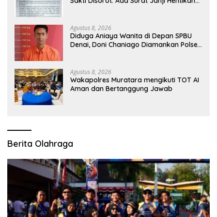
Sakti Disorot: Ada Surat Janji Hentikan
Pembangunan
Agustus 8, 2026
Diduga Aniaya Wanita di Depan SPBU
Denai, Doni Chaniago Diamankan Polsek
Medan Area
Agustus 8, 2026
Wakapolres Muratara mengikuti TOT AI
Aman dan Bertanggung Jawab
Berita Olahraga