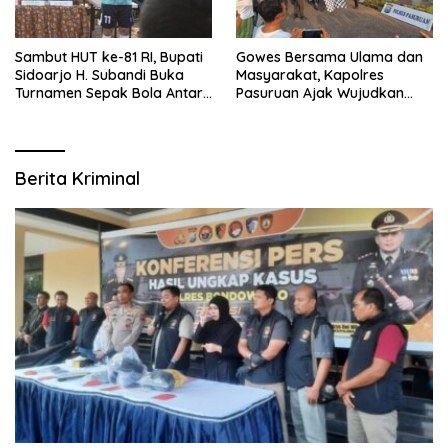
Sambut HUT ke-81 RI, Bupati
Gowes Bersama Ulama dan
Sidoarjo H. Subandi Buka
Masyarakat, Kapolres
Turnamen Sepak Bola Antar
Pasuruan Ajak Wujudkan
RW se-Kecamatan Sukodono
Daerah Aman dan Guyub
Berita Kriminal