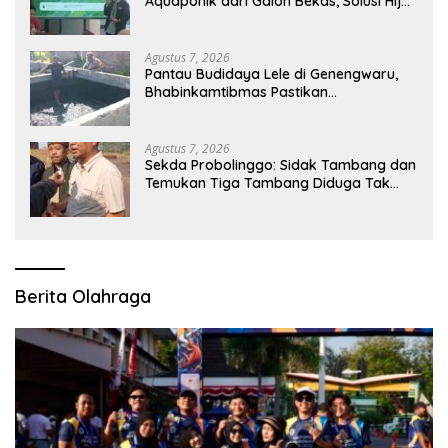
Aquaponik dari Galon Bekas, Solusi Hijau
untuk Pangan dan Ekonomi Warga
Kalitapen
Agustus 7, 2026
Pantau Budidaya Lele di Genengwaru,
Bhabinkamtibmas Pastikan
Pertumbuhan Ikan Berjalan Baik
Agustus 7, 2026
Sekda Probolinggo: Sidak Tambang dan
Temukan Tiga Tambang Diduga Tak
Berizin
Berita Olahraga