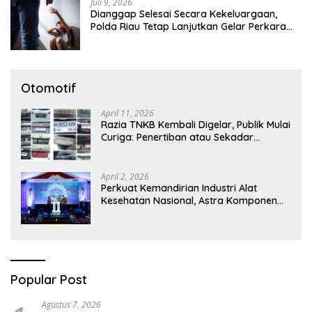
Juli 9, 2026
Dianggap Selesai Secara Kekeluargaan,
Polda Riau Tetap Lanjutkan Gelar Perkara
Dugaan Pencabulan Anak
Otomotif
April 11, 2026
Razia TNKB Kembali Digelar, Publik Mulai
Curiga: Penertiban atau Sekadar
Respons Pemberitaan
April 2, 2026
Perkuat Kemandirian Industri Alat
Kesehatan Nasional, Astra Komponen
Indonesia Hadirkan Alat Kesehatan
Berbasis Teknologi Digital
Popular Post
Agustus 7, 2026