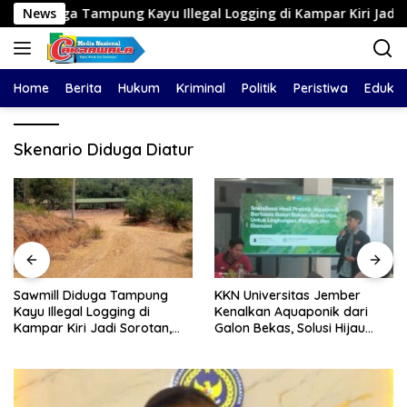
Langsung
Tampung Kayu Illegal Logging di Kampar Kiri Jadi Sorotan, Poli
News
ke
konten
Home
Berita
Hukum
Kriminal
Politik
Peristiwa
Edukas
Skenario Diduga Diatur
Sawmill Diduga Tampung
KKN Universitas Jember
Kayu Illegal Logging di
Kenalkan Aquaponik dari
Kampar Kiri Jadi Sorotan,
Galon Bekas, Solusi Hijau
Polisi Janji Turun Mengecek
untuk Pangan dan Ekonomi
Lokasi
Warga Kalitapen