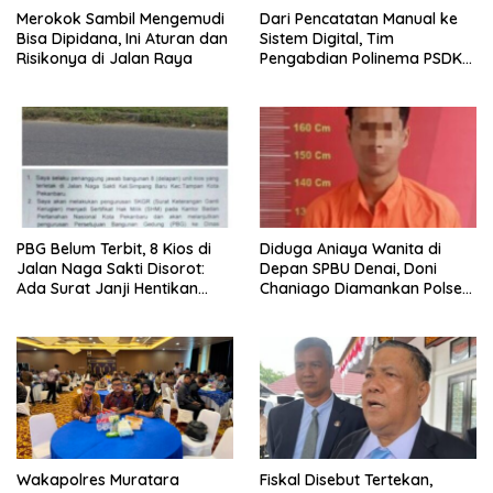
Merokok Sambil Mengemudi
Dari Pencatatan Manual ke
Bisa Dipidana, Ini Aturan dan
Sistem Digital, Tim
Risikonya di Jalan Raya
Pengabdian Polinema PSDKU
Lumajang Dampingi UMKM
Toko Bangunan
PBG Belum Terbit, 8 Kios di
Diduga Aniaya Wanita di
Jalan Naga Sakti Disorot:
Depan SPBU Denai, Doni
Ada Surat Janji Hentikan
Chaniago Diamankan Polsek
Pembangunan
Medan Area
Wakapolres Muratara
Fiskal Disebut Tertekan,