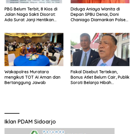
PBG Belum Terbit, 8 Kios di
Diduga Aniaya Wanita di
Jalan Naga Sakti Disorot:
Depan SPBU Denai, Doni
Ada Surat Janji Hentikan
Chaniago Diamankan Polsek
Pembangunan
Medan Area
Wakapolres Muratara
Fiskal Disebut Tertekan,
mengikuti TOT AI Aman dan
Bonus Atlet Belum Cair, Publik
Bertanggung Jawab
Soroti Belanja Hibah
Pemprov
Iklan PDAM Sidoarjo