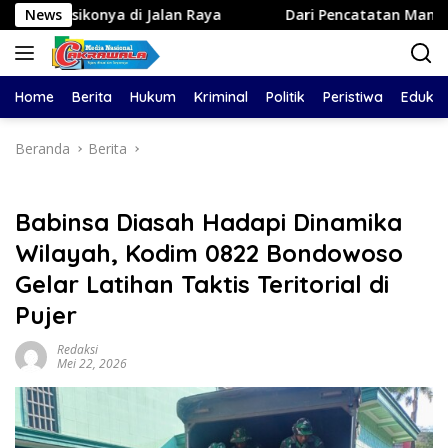
Langsung
di Jalan Raya
News
Dari Pencatatan Manual ke Sistem Dig
ke
konten
Home
Berita
Hukum
Kriminal
Politik
Peristiwa
Edukas
Beranda
Berita
Babinsa Diasah Hadapi Dinamika
Wilayah, Kodim 0822 Bondowoso
Gelar Latihan Taktis Teritorial di
Pujer
Redaksi
Mei 22, 2026