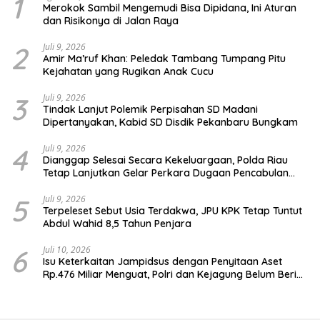
1
Merokok Sambil Mengemudi Bisa Dipidana, Ini Aturan
dan Risikonya di Jalan Raya
2
Juli 9, 2026
Amir Ma’ruf Khan: Peledak Tambang Tumpang Pitu
Kejahatan yang Rugikan Anak Cucu
3
Juli 9, 2026
Tindak Lanjut Polemik Perpisahan SD Madani
Dipertanyakan, Kabid SD Disdik Pekanbaru Bungkam
4
Juli 9, 2026
Dianggap Selesai Secara Kekeluargaan, Polda Riau
Tetap Lanjutkan Gelar Perkara Dugaan Pencabulan
Anak
5
Juli 9, 2026
Terpeleset Sebut Usia Terdakwa, JPU KPK Tetap Tuntut
Abdul Wahid 8,5 Tahun Penjara
6
Juli 10, 2026
Isu Keterkaitan Jampidsus dengan Penyitaan Aset
Rp.476 Miliar Menguat, Polri dan Kejagung Belum Beri
Penjelasan