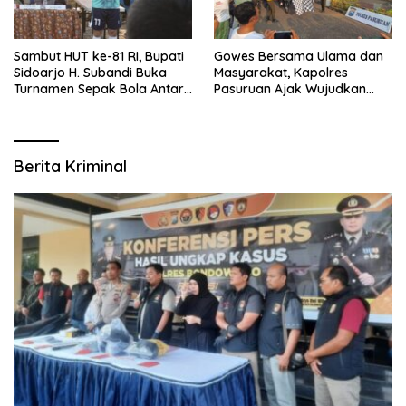
Sambut HUT ke-81 RI, Bupati
Gowes Bersama Ulama dan
Sidoarjo H. Subandi Buka
Masyarakat, Kapolres
Turnamen Sepak Bola Antar
Pasuruan Ajak Wujudkan
RW se-Kecamatan Sukodono
Daerah Aman dan Guyub
Berita Kriminal