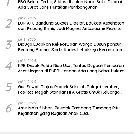
1
PBG Belum Terbit, 8 Kios di Jalan Naga Sakti Disorot:
Ada Surat Janji Hentikan Pembangunan
2
Juli 9, 2026
LOP AFC Bandung Sukses Digelar, Edukasi Kesehatan
dan Peluang Bisnis Jadi Magnet Antusiasme Peserta
3
Juli 9, 2026
Diduga Luapkan Kekecewaan Warga Dusun pancur
Bentang Banner Sindir Kades Lebakrejo Kecamatan
Purwodadi
4
Juli 9, 2026
KPB Desak Polda Riau Usut Tuntas Dugaan Penjualan
Aset Negara di PUPR, Jangan Ada yang Kebal Hukum
5
Juli 9, 2026
Gus Fawait Tinjau Proyek Sekolah Rakyat Jember,
Fasilitas Megah Standar FIFA Gratis untuk Keluarga
Miskin
6
Juli 9, 2026
Amir Ma’ruf Khan: Peledak Tambang Tumpang Pitu
Kejahatan yang Rugikan Anak Cucu