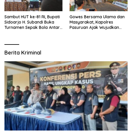
Sambut HUT ke-81 RI, Bupati
Gowes Bersama Ulama dan
Sidoarjo H. Subandi Buka
Masyarakat, Kapolres
Turnamen Sepak Bola Antar
Pasuruan Ajak Wujudkan
RW se-Kecamatan Sukodono
Daerah Aman dan Guyub
Berita Kriminal