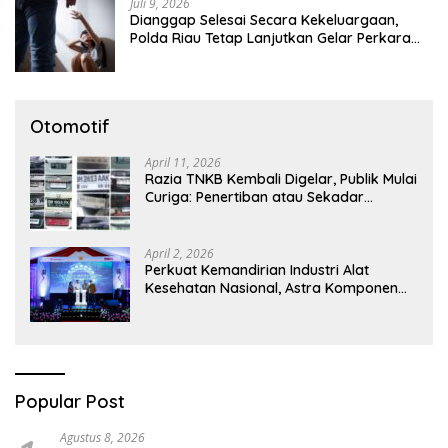
Juli 9, 2026
Dianggap Selesai Secara Kekeluargaan,
Polda Riau Tetap Lanjutkan Gelar Perkara
Dugaan Pencabulan Anak
Otomotif
April 11, 2026
Razia TNKB Kembali Digelar, Publik Mulai
Curiga: Penertiban atau Sekadar
Respons Pemberitaan
April 2, 2026
Perkuat Kemandirian Industri Alat
Kesehatan Nasional, Astra Komponen
Indonesia Hadirkan Alat Kesehatan
Berbasis Teknologi Digital
Popular Post
Agustus 8, 2026