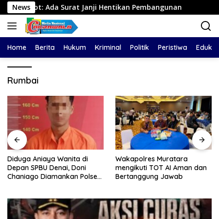
Langsung
rot: Ada Surat Janji Hentikan Pembangunan
News
Diduga Ania
ke
konten
Home
Berita
Hukum
Kriminal
Politik
Peristiwa
Edukas
Rumbai
Diduga Aniaya Wanita di
Wakapolres Muratara
Depan SPBU Denai, Doni
mengikuti TOT AI Aman dan
Chaniago Diamankan Polsek
Bertanggung Jawab
Medan Area