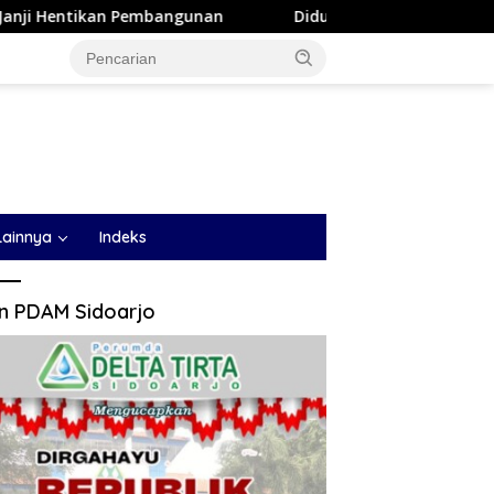
Pembangunan
Diduga Aniaya Wanita di Depan SPBU Denai
Lainnya
Indeks
an PDAM Sidoarjo