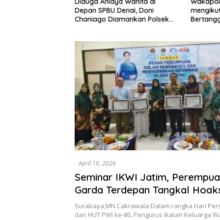
Diduga Aniaya Wanita di
Wakapol
rbit, 8 Kios di
Depan SPBU Denai, Doni
mengikut
akti Disorot: Ada
Chaniago Diamankan Polsek
Bertang
Hentikan
Medan Area
an
April 10, 2026
Seminar IKWI Jatim, Perempua
Garda Terdepan Tangkal Hoaks
Sosial
Surabaya,MN Cakrawala-Dalam rangka Hari Pers
dan HUT PWI ke-80, Pengurus Ikatan Keluarga 