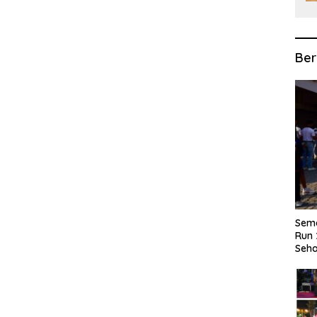
Ber
Sema
Run 
Seha