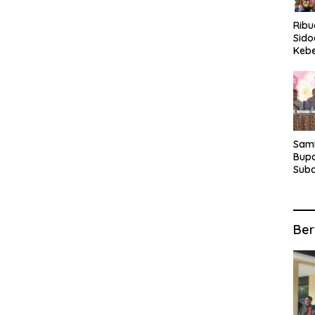
Rib
Sido
Keb
Fina
Ber
Suba
For
Samb
Bupa
Suba
Tur
Anta
Kec
Ber