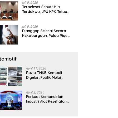
Juli 9, 2026
Terpeleset Sebut Usia
Terdakwa, JPU KPK Tetap
Tuntut Abdul Wahid 8,5 Tahun
Penjara
Juli 9, 2026
Dianggap Selesai Secara
Kekeluargaan, Polda Riau
Tetap Lanjutkan Gelar Perkara
Dugaan Pencabulan Anak
tomotif
April 11, 2026
Razia TNKB Kembali
Digelar, Publik Mulai
Curiga: Penertiban atau
Sekadar Respons
Pemberitaan
April 2, 2026
Perkuat Kemandirian
Industri Alat Kesehatan
Nasional, Astra Komponen
Indonesia Hadirkan Alat
Kesehatan Berbasis