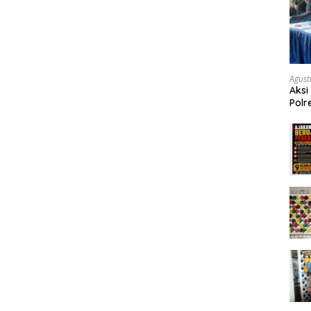
Agust
Aksi
Polr
Masy
Tum