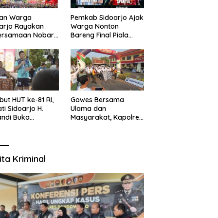
uan Warga
Pemkab Sidoarjo Ajak
arjo Rayakan
Warga Nonton
ersamaan Nobar
Bareng Final Piala
l Piala Dunia 2026
Dunia,
sama Bupati
Berhadiah Umroh
ndi dan
kopimda
ut HUT ke-81 RI,
Gowes Bersama
ti Sidoarjo H.
Ulama dan
ndi Buka
Masyarakat, Kapolres
namen Sepak Bola
Pasuruan Ajak
r RW se-
Wujudkan Daerah
amatan Sukodono
Aman dan Guyub
ita Kriminal