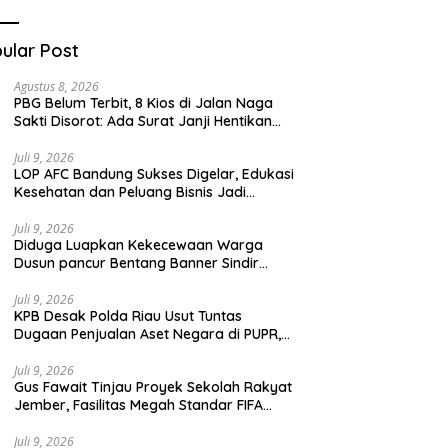
Teknologi Digital
ular Post
Agustus 8, 2026
PBG Belum Terbit, 8 Kios di Jalan Naga
Sakti Disorot: Ada Surat Janji Hentikan
Pembangunan
Juli 9, 2026
LOP AFC Bandung Sukses Digelar, Edukasi
Kesehatan dan Peluang Bisnis Jadi
Magnet Antusiasme Peserta
Juli 9, 2026
Diduga Luapkan Kekecewaan Warga
Dusun pancur Bentang Banner Sindir
Kades Lebakrejo Kecamatan Purwodadi
Juli 9, 2026
KPB Desak Polda Riau Usut Tuntas
Dugaan Penjualan Aset Negara di PUPR,
Jangan Ada yang Kebal Hukum
Juli 9, 2026
Gus Fawait Tinjau Proyek Sekolah Rakyat
Jember, Fasilitas Megah Standar FIFA
Gratis untuk Keluarga Miskin
Juli 9, 2026