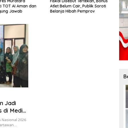
res Muratara
Fiskal Disebut Tertekan, Bonus
Sawm
i TOT AI Aman dan
Atlet Belum Cair, Publik Soroti
Illeg
gung Jawab
Belanja Hibah Pemprov
Jadi 
Meng
B
n Jadi
 di Media
 Nasional 2026
Wartawan…