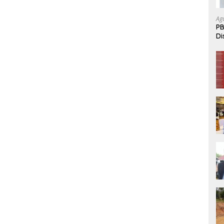
Ag
PB
Di
P