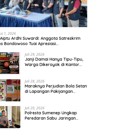
us 1, 2026
 Aiptu Ardhi Suwardi: Anggota Satreskrim
es Bondowoso Tuai Apresiasi
arakat,Begal Curanmor Antar Kabupaten
bang
Juli 29, 2026
Janji Damai Hanya Tipu-Tipu,
Warga Dikeroyok di Kantor
Desa Tambang Ilegal Bangka
Juli 28, 2026
Maraknya Perjudian Bola Setan
di Lapangan Pakijangan
Pasuruan, Diduga APH Seakan
Tutup Mata
Juli 20, 2026
Polresta Sumenep Ungkap
Peredaran Sabu Jaringan
Sampang, Tiga Tersangka
Diamankan