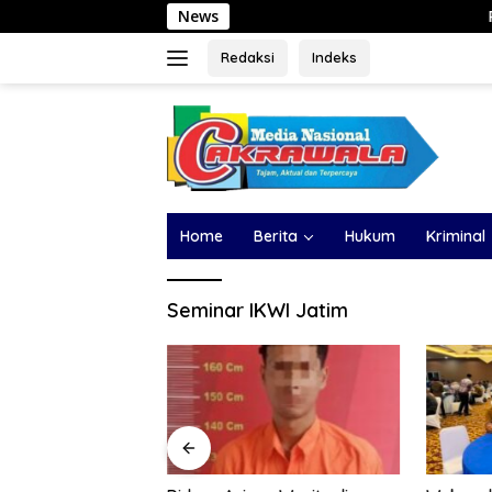
Langsung
News
PBG Belum Terbit, 
ke
konten
Redaksi
Indeks
Home
Berita
Hukum
Kriminal
Seminar IKWI Jatim