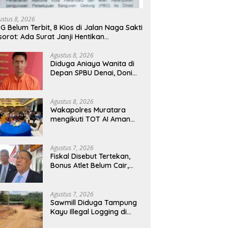
ustus 8, 2026
G Belum Terbit, 8 Kios di Jalan Naga Sakti
sorot: Ada Surat Janji Hentikan
embangunan
Agustus 8, 2026
Diduga Aniaya Wanita di
Depan SPBU Denai, Doni
Chaniago Diamankan
Polsek Medan Area
Agustus 8, 2026
Wakapolres Muratara
mengikuti TOT AI Aman
dan Bertanggung Jawab
Agustus 7, 2026
Fiskal Disebut Tertekan,
Bonus Atlet Belum Cair,
Publik Soroti Belanja Hibah
Pemprov
Agustus 7, 2026
Sawmill Diduga Tampung
Kayu Illegal Logging di
Kampar Kiri Jadi Sorotan,