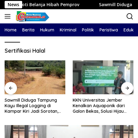
Langsung
ti Belanja Hibah Pemprov
News
Sawmill Diduga Tampung Kayu Il
ke
konten
Home
Berita
Hukum
Kriminal
Politik
Peristiwa
Edukas
Sertifikasi Halal
Sawmill Diduga Tampung
KKN Universitas Jember
Kayu Illegal Logging di
Kenalkan Aquaponik dari
Kampar Kiri Jadi Sorotan,
Galon Bekas, Solusi Hijau
Polisi Janji Turun Mengecek
untuk Pangan dan Ekonomi
Lokasi
Warga Kalitapen