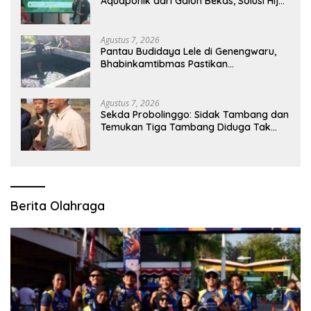
Aquaponik dari Galon Bekas, Solusi Hijau
untuk Pangan dan Ekonomi Warga
Kalitapen
Agustus 7, 2026
Pantau Budidaya Lele di Genengwaru,
Bhabinkamtibmas Pastikan
Pertumbuhan Ikan Berjalan Baik
Agustus 7, 2026
Sekda Probolinggo: Sidak Tambang dan
Temukan Tiga Tambang Diduga Tak
Berizin
Berita Olahraga