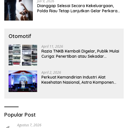
Juli 9, 2026
Dianggap Selesai Secara Kekeluargaan,
Polda Riau Tetap Lanjutkan Gelar Perkara
Dugaan Pencabulan Anak
Otomotif
April 11, 2026
Razia TNKB Kembali Digelar, Publik Mulai
Curiga: Penertiban atau Sekadar
Respons Pemberitaan
April 2, 2026
Perkuat Kemandirian Industri Alat
Kesehatan Nasional, Astra Komponen
Indonesia Hadirkan Alat Kesehatan
Berbasis Teknologi Digital
Popular Post
Agustus 7, 2026