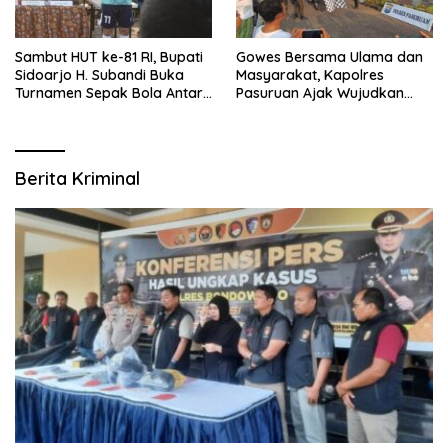
Sambut HUT ke-81 RI, Bupati
Gowes Bersama Ulama dan
Sidoarjo H. Subandi Buka
Masyarakat, Kapolres
Turnamen Sepak Bola Antar
Pasuruan Ajak Wujudkan
RW se-Kecamatan Sukodono
Daerah Aman dan Guyub
Berita Kriminal