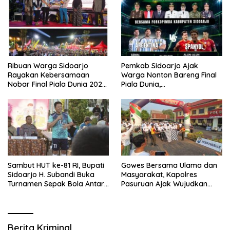
Ribuan Warga Sidoarjo
Pemkab Sidoarjo Ajak
Rayakan Kebersamaan
Warga Nonton Bareng Final
Nobar Final Piala Dunia 2026
Piala Dunia,
Bersama Bupati Subandi dan
Berhadiah Umroh
Forkopimda
Sambut HUT ke-81 RI, Bupati
Gowes Bersama Ulama dan
Sidoarjo H. Subandi Buka
Masyarakat, Kapolres
Turnamen Sepak Bola Antar
Pasuruan Ajak Wujudkan
RW se-Kecamatan Sukodono
Daerah Aman dan Guyub
Berita Kriminal