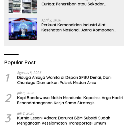
Curiga: Penertiban atau Sekadar
Respons Pemberitaan
April 2, 2026
Perkuat Kemandirian Industri Alat
Kesehatan Nasional, Astra Komponen
Indonesia Hadirkan Alat Kesehatan
Berbasis Teknologi Digital
Popular Post
1
Agustus 8, 2026
Diduga Aniaya Wanita di Depan SPBU Denai, Doni
Chaniago Diamankan Polsek Medan Area
2
Juli 8, 2026
Kopi Bondowoso Makin Mendunia, Kapolres Aryo Hadiri
Penandatanganan Kerja Sama Strategis
3
Juli 8, 2026
Kurnia Lesani Adnan: Darurat BBM Subsidi Sudah
Mengancam Keselamatan Transportasi Umum