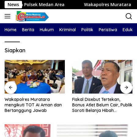
Langsung
lsek Medan Area
News
Wakapolres Muratara mengikuti TOT
ke
konten
Home
Berita
Hukum
Kriminal
Politik
Peristiwa
Edukas
Siapkan
Wakapolres Muratara
Fiskal Disebut Tertekan,
mengikuti TOT AI Aman dan
Bonus Atlet Belum Cair, Publik
Bertanggung Jawab
Soroti Belanja Hibah
Pemprov