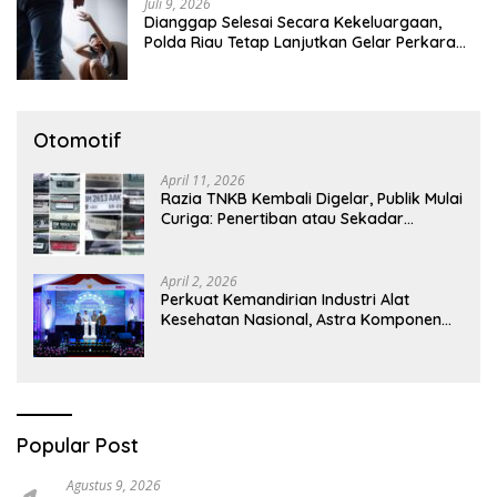
Juli 9, 2026
Dianggap Selesai Secara Kekeluargaan,
Polda Riau Tetap Lanjutkan Gelar Perkara
Dugaan Pencabulan Anak
Otomotif
April 11, 2026
Razia TNKB Kembali Digelar, Publik Mulai
Curiga: Penertiban atau Sekadar
Respons Pemberitaan
April 2, 2026
Perkuat Kemandirian Industri Alat
Kesehatan Nasional, Astra Komponen
Indonesia Hadirkan Alat Kesehatan
Berbasis Teknologi Digital
Popular Post
Agustus 9, 2026