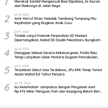
1
Merokok Sambil Mengemudi Bisa Dipidana, Ini Aturan
dan Risikonya di Jalan Raya
2
Juli 9, 2026
Amir Ma’ruf Khan: Peledak Tambang Tumpang Pitu
Kejahatan yang Rugikan Anak Cucu
3
Juli 9, 2026
Tindak Lanjut Polemik Perpisahan SD Madani
Dipertanyakan, Kabid SD Disdik Pekanbaru Bungkam
4
Juli 9, 2026
Dianggap Selesai Secara Kekeluargaan, Polda Riau
Tetap Lanjutkan Gelar Perkara Dugaan Pencabulan
Anak
5
Juli 9, 2026
Terpeleset Sebut Usia Terdakwa, JPU KPK Tetap Tuntut
Abdul Wahid 8,5 Tahun Penjara
6
Juli 10, 2026
Isu Keterkaitan Jampidsus dengan Penyitaan Aset
Rp.476 Miliar Menguat, Polri dan Kejagung Belum Beri
Penjelasan