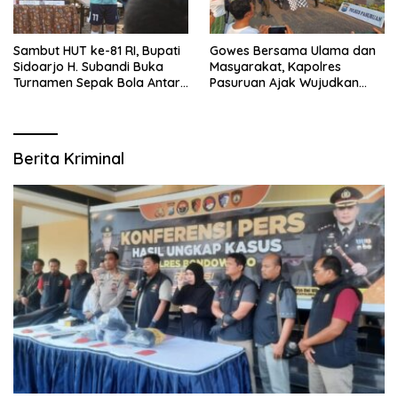
Sambut HUT ke-81 RI, Bupati
Gowes Bersama Ulama dan
Sidoarjo H. Subandi Buka
Masyarakat, Kapolres
Turnamen Sepak Bola Antar
Pasuruan Ajak Wujudkan
RW se-Kecamatan Sukodono
Daerah Aman dan Guyub
Berita Kriminal