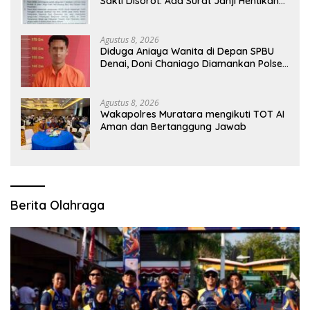
Sakti Disorot: Ada Surat Janji Hentikan
Pembangunan
Agustus 8, 2026
Diduga Aniaya Wanita di Depan SPBU
Denai, Doni Chaniago Diamankan Polsek
Medan Area
Agustus 8, 2026
Wakapolres Muratara mengikuti TOT AI
Aman dan Bertanggung Jawab
Berita Olahraga