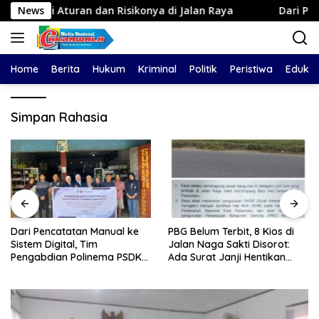
Langsung
Aturan dan Risikonya di Jalan Raya
News
Dari Pencatatan M
ke
konten
Home
Berita
Hukum
Kriminal
Politik
Peristiwa
Edukas
Simpan Rahasia
Dari Pencatatan Manual ke
PBG Belum Terbit, 8 Kios di
Sistem Digital, Tim
Jalan Naga Sakti Disorot:
Pengabdian Polinema PSDKU
Ada Surat Janji Hentikan
Lumajang Dampingi UMKM
Pembangunan
Toko Bangunan