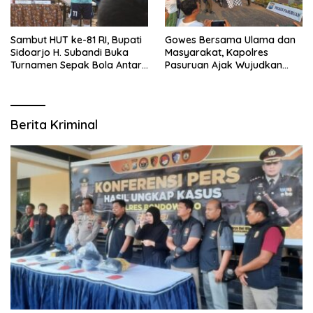
Sambut HUT ke-81 RI, Bupati
Gowes Bersama Ulama dan
Sidoarjo H. Subandi Buka
Masyarakat, Kapolres
Turnamen Sepak Bola Antar
Pasuruan Ajak Wujudkan
RW se-Kecamatan Sukodono
Daerah Aman dan Guyub
Berita Kriminal