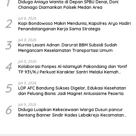
1
Diduga Aniaya Wanita di Depan SPBU Denai, Doni
Chaniago Diamankan Polsek Medan Area
2
Juli 8, 2026
Kopi Bondowoso Makin Mendunia, Kapolres Aryo Hadiri
Penandatanganan Kerja Sama Strategis
3
Juli 8, 2026
Kurnia Lesani Adnan: Darurat BBM Subsidi Sudah
Mengancam Keselamatan Transportasi Umum
4
Juli 9, 2026
Kolaborasi Ponpes Al-Islamiyah Pakondang dan Yonif
TP 931/KJ Perkuat Karakter Santri Melalui Kemah
HIMMAH ke-51
5
Juli 9, 2026
LOP AFC Bandung Sukses Digelar, Edukasi Kesehatan
dan Peluang Bisnis Jadi Magnet Antusiasme Peserta
6
Juli 9, 2026
Diduga Luapkan Kekecewaan Warga Dusun pancur
Bentang Banner Sindir Kades Lebakrejo Kecamatan
Purwodadi