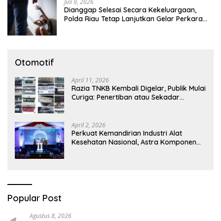
Juli 9, 2026
Dianggap Selesai Secara Kekeluargaan,
Polda Riau Tetap Lanjutkan Gelar Perkara
Dugaan Pencabulan Anak
Otomotif
April 11, 2026
Razia TNKB Kembali Digelar, Publik Mulai
Curiga: Penertiban atau Sekadar
Respons Pemberitaan
April 2, 2026
Perkuat Kemandirian Industri Alat
Kesehatan Nasional, Astra Komponen
Indonesia Hadirkan Alat Kesehatan
Berbasis Teknologi Digital
Popular Post
Agustus 8, 2026