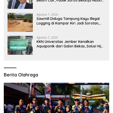
Belum Cair, Publik Soroti Belanja Hibah
Pemprov
Agustus 7, 2026
Sawmill Diduga Tampung Kayu Illegal
Logging di Kampar Kiri Jadi Sorotan,
Polisi Janji Turun Mengecek Lokasi
Agustus 7, 2026
KKN Universitas Jember Kenalkan
Aquaponik dari Galon Bekas, Solusi Hijau
untuk Pangan dan Ekonomi Warga
Kalitapen
Berita Olahraga