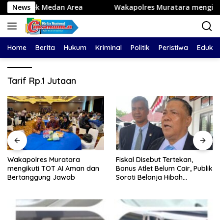
Langsung
k Medan Area
News
Wakapolres Muratara mengikuti TOT AI 
ke
konten
Home
Berita
Hukum
Kriminal
Politik
Peristiwa
Edukas
Tarif Rp.1 Jutaan
Wakapolres Muratara
Fiskal Disebut Tertekan,
mengikuti TOT AI Aman dan
Bonus Atlet Belum Cair, Publik
Bertanggung Jawab
Soroti Belanja Hibah
Pemprov