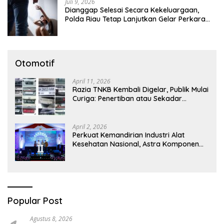
Juli 9, 2026
Dianggap Selesai Secara Kekeluargaan,
Polda Riau Tetap Lanjutkan Gelar Perkara
Dugaan Pencabulan Anak
Otomotif
April 11, 2026
Razia TNKB Kembali Digelar, Publik Mulai
Curiga: Penertiban atau Sekadar
Respons Pemberitaan
April 2, 2026
Perkuat Kemandirian Industri Alat
Kesehatan Nasional, Astra Komponen
Indonesia Hadirkan Alat Kesehatan
Berbasis Teknologi Digital
Popular Post
Agustus 8, 2026