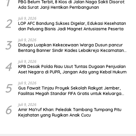
1
PBG Belum Terbit, 8 Kios di Jalan Naga Sakti Disorot:
Ada Surat Janji Hentikan Pembangunan
2
Juli 9, 2026
LOP AFC Bandung Sukses Digelar, Edukasi Kesehatan
dan Peluang Bisnis Jadi Magnet Antusiasme Peserta
3
Juli 9, 2026
Diduga Luapkan Kekecewaan Warga Dusun pancur
Bentang Banner Sindir Kades Lebakrejo Kecamatan
Purwodadi
4
Juli 9, 2026
KPB Desak Polda Riau Usut Tuntas Dugaan Penjualan
Aset Negara di PUPR, Jangan Ada yang Kebal Hukum
5
Juli 9, 2026
Gus Fawait Tinjau Proyek Sekolah Rakyat Jember,
Fasilitas Megah Standar FIFA Gratis untuk Keluarga
Miskin
6
Juli 9, 2026
Amir Ma’ruf Khan: Peledak Tambang Tumpang Pitu
Kejahatan yang Rugikan Anak Cucu