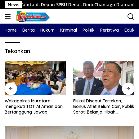
Langsung
nita di Depan SPBU Denai, Doni Chaniago Diamankan Polsek M
News
ke
konten
Home
Berita
Hukum
Kriminal
Politik
Peristiwa
Edukas
Tekankan
Wakapolres Muratara
Fiskal Disebut Tertekan,
mengikuti TOT AI Aman dan
Bonus Atlet Belum Cair, Publik
Bertanggung Jawab
Soroti Belanja Hibah
Pemprov