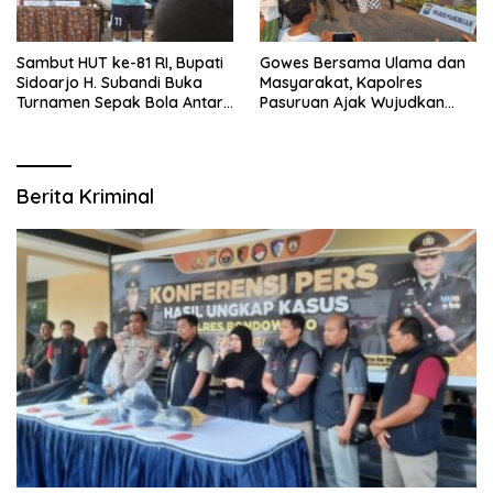
Sambut HUT ke-81 RI, Bupati
Gowes Bersama Ulama dan
Sidoarjo H. Subandi Buka
Masyarakat, Kapolres
Turnamen Sepak Bola Antar
Pasuruan Ajak Wujudkan
RW se-Kecamatan Sukodono
Daerah Aman dan Guyub
Berita Kriminal