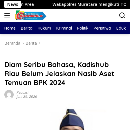
Langsung
a
News
Wakapolres Muratara mengikuti TOT AI Aman dan B
ke
konten
Home
Berita
Hukum
Kriminal
Politik
Peristiwa
Edukas
Beranda
Berita
Diam Seribu Bahasa, Kadishub
Riau Belum Jelaskan Nasib Aset
Temuan BPK 2024
Redaksi
Juni 29, 2026