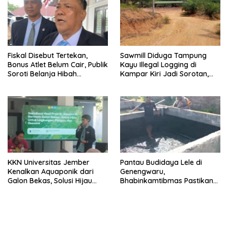
Fiskal Disebut Tertekan,
Sawmill Diduga Tampung
Bonus Atlet Belum Cair, Publik
Kayu Illegal Logging di
Soroti Belanja Hibah
Kampar Kiri Jadi Sorotan,
Pemprov
Polisi Janji Turun Mengecek
Lokasi
KKN Universitas Jember
Pantau Budidaya Lele di
Kenalkan Aquaponik dari
Genengwaru,
Galon Bekas, Solusi Hijau
Bhabinkamtibmas Pastikan
untuk Pangan dan Ekonomi
Pertumbuhan Ikan Berjalan
Warga Kalitapen
Baik