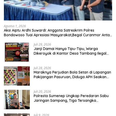
Agustus 1, 2026
Aksi Aiptu Ardhi Suwardi: Anggota Satreskrim Polres
Bondowoso Tuai Apresiasi Masyarakat,Begal Curanmor Antar
Kabupaten Tumbang
Juli 29, 2026
Janji Damai Hanya Tipu-Tipu, Warga
Dikeroyok di Kantor Desa Tambang Ilegal
Bangka
Juli 28, 2026
Maraknya Perjudian Bola Setan di Lapangan
Pakijangan Pasuruan, Diduga APH Seakan
Tutup Mata
Juli 20, 2026
Polresta Sumenep Ungkap Peredaran Sabu
Jaringan Sampang, Tiga Tersangka
Diamankan
Juli 9, 2026