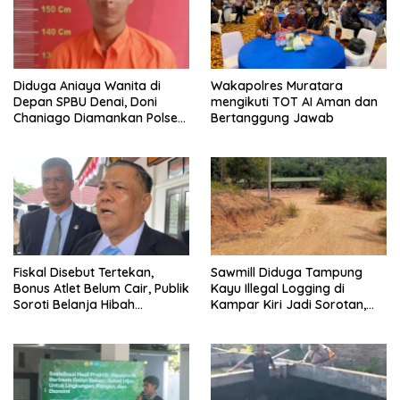
Diduga Aniaya Wanita di
Wakapolres Muratara
Depan SPBU Denai, Doni
mengikuti TOT AI Aman dan
Chaniago Diamankan Polsek
Bertanggung Jawab
Medan Area
Fiskal Disebut Tertekan,
Sawmill Diduga Tampung
Bonus Atlet Belum Cair, Publik
Kayu Illegal Logging di
Soroti Belanja Hibah
Kampar Kiri Jadi Sorotan,
Pemprov
Polisi Janji Turun Mengecek
Lokasi