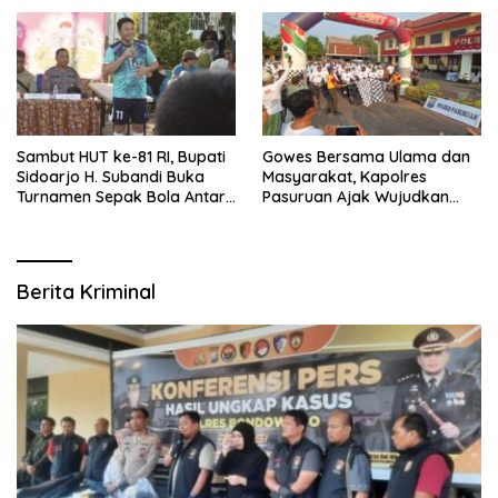
Bersama Bupati Subandi dan
Berhadiah Umroh
Forkopimda
Sambut HUT ke-81 RI, Bupati
Gowes Bersama Ulama dan
Sidoarjo H. Subandi Buka
Masyarakat, Kapolres
Turnamen Sepak Bola Antar
Pasuruan Ajak Wujudkan
RW se-Kecamatan Sukodono
Daerah Aman dan Guyub
Berita Kriminal