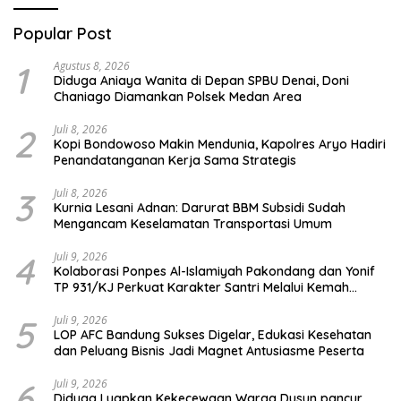
Popular Post
1
Agustus 8, 2026
Diduga Aniaya Wanita di Depan SPBU Denai, Doni
Chaniago Diamankan Polsek Medan Area
2
Juli 8, 2026
Kopi Bondowoso Makin Mendunia, Kapolres Aryo Hadiri
Penandatanganan Kerja Sama Strategis
3
Juli 8, 2026
Kurnia Lesani Adnan: Darurat BBM Subsidi Sudah
Mengancam Keselamatan Transportasi Umum
4
Juli 9, 2026
Kolaborasi Ponpes Al-Islamiyah Pakondang dan Yonif
TP 931/KJ Perkuat Karakter Santri Melalui Kemah
HIMMAH ke-51
5
Juli 9, 2026
LOP AFC Bandung Sukses Digelar, Edukasi Kesehatan
dan Peluang Bisnis Jadi Magnet Antusiasme Peserta
6
Juli 9, 2026
Diduga Luapkan Kekecewaan Warga Dusun pancur