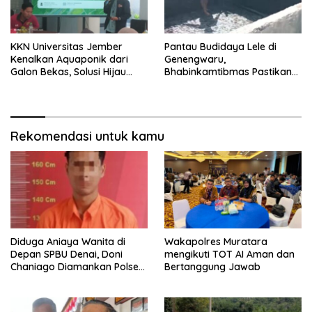
KKN Universitas Jember
Pantau Budidaya Lele di
Kenalkan Aquaponik dari
Genengwaru,
Galon Bekas, Solusi Hijau
Bhabinkamtibmas Pastikan
untuk Pangan dan Ekonomi
Pertumbuhan Ikan Berjalan
Warga Kalitapen
Baik
Rekomendasi untuk kamu
Diduga Aniaya Wanita di
Wakapolres Muratara
Depan SPBU Denai, Doni
mengikuti TOT AI Aman dan
Chaniago Diamankan Polsek
Bertanggung Jawab
Medan Area