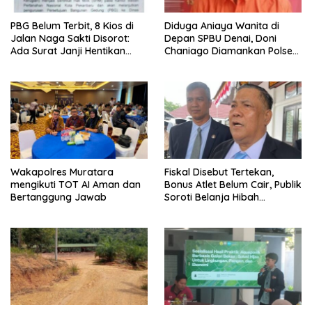
PBG Belum Terbit, 8 Kios di
Diduga Aniaya Wanita di
Jalan Naga Sakti Disorot:
Depan SPBU Denai, Doni
Ada Surat Janji Hentikan
Chaniago Diamankan Polsek
Pembangunan
Medan Area
Wakapolres Muratara
Fiskal Disebut Tertekan,
mengikuti TOT AI Aman dan
Bonus Atlet Belum Cair, Publik
Bertanggung Jawab
Soroti Belanja Hibah
Pemprov