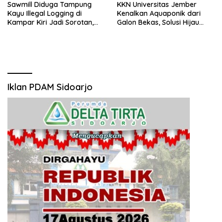
Sawmill Diduga Tampung
KKN Universitas Jember
Kayu Illegal Logging di
Kenalkan Aquaponik dari
Kampar Kiri Jadi Sorotan,
Galon Bekas, Solusi Hijau
Polisi Janji Turun Mengecek
untuk Pangan dan Ekonomi
Lokasi
Warga Kalitapen
Iklan PDAM Sidoarjo