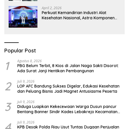
April 2, 2026
Perkuat Kemandirian Industri Alat
Kesehatan Nasional, Astra Komponen
Indonesia Hadirkan Alat Kesehatan
Berbasis Teknologi Digital
Popular Post
1
Agustus 8, 2026
PBG Belum Terbit, 8 Kios di Jalan Naga Sakti Disorot:
Ada Surat Janji Hentikan Pembangunan
2
Juli 9, 2026
LOP AFC Bandung Sukses Digelar, Edukasi Kesehatan
dan Peluang Bisnis Jadi Magnet Antusiasme Peserta
3
Juli 9, 2026
Diduga Luapkan Kekecewaan Warga Dusun pancur
Bentang Banner Sindir Kades Lebakrejo Kecamatan
Purwodadi
4
Juli 9, 2026
KPB Desak Polda Riau Usut Tuntas Dugaan Penjualan