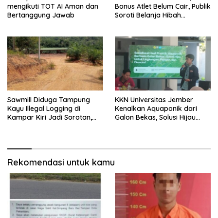
mengikuti TOT AI Aman dan
Bonus Atlet Belum Cair, Publik
Bertanggung Jawab
Soroti Belanja Hibah
Pemprov
Sawmill Diduga Tampung
KKN Universitas Jember
Kayu Illegal Logging di
Kenalkan Aquaponik dari
Kampar Kiri Jadi Sorotan,
Galon Bekas, Solusi Hijau
Polisi Janji Turun Mengecek
untuk Pangan dan Ekonomi
Lokasi
Warga Kalitapen
Rekomendasi untuk kamu