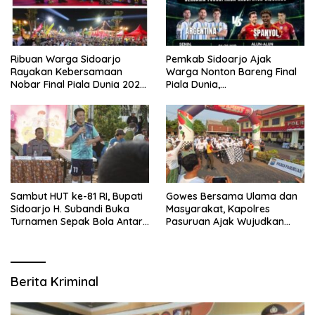
Ribuan Warga Sidoarjo
Pemkab Sidoarjo Ajak
Rayakan Kebersamaan
Warga Nonton Bareng Final
Nobar Final Piala Dunia 2026
Piala Dunia,
Bersama Bupati Subandi dan
Berhadiah Umroh
Forkopimda
Sambut HUT ke-81 RI, Bupati
Gowes Bersama Ulama dan
Sidoarjo H. Subandi Buka
Masyarakat, Kapolres
Turnamen Sepak Bola Antar
Pasuruan Ajak Wujudkan
RW se-Kecamatan Sukodono
Daerah Aman dan Guyub
Berita Kriminal