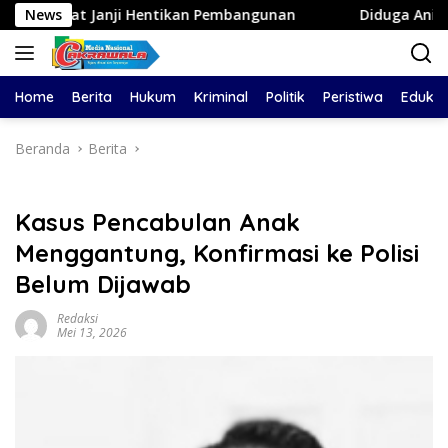
Langsung
nji Hentikan Pembangunan
News
Diduga Aniaya Wanita di Dep
ke
konten
Home
Berita
Hukum
Kriminal
Politik
Peristiwa
Edukas
Beranda
Berita
Kasus Pencabulan Anak
Menggantung, Konfirmasi ke Polisi
Belum Dijawab
Redaksi
Mei 13, 2026