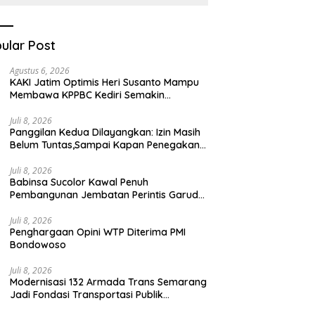
Kesehatan Berbasis
Teknologi Digital
ular Post
Agustus 6, 2026
KAKI Jatim Optimis Heri Susanto Mampu
Membawa KPPBC Kediri Semakin
Berintegritas
Juli 8, 2026
Panggilan Kedua Dilayangkan: Izin Masih
Belum Tuntas,Sampai Kapan Penegakan
Aturan Hanya Berhenti di Tahap
Pembinaan
Juli 8, 2026
Babinsa Sucolor Kawal Penuh
Pembangunan Jembatan Perintis Garuda
Demi Masa Depan Warga
Juli 8, 2026
Penghargaan Opini WTP Diterima PMI
Bondowoso
Juli 8, 2026
Modernisasi 132 Armada Trans Semarang
Jadi Fondasi Transportasi Publik
Berkelanjutan