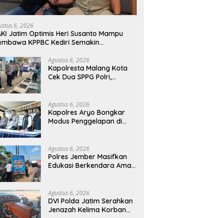
ustus 6, 2026
KI Jatim Optimis Heri Susanto Mampu
embawa KPPBC Kediri Semakin
rintegritas
Agustus 6, 2026
Kapolresta Malang Kota
Cek Dua SPPG Polri,
Pastikan Standar
Pemenuhan Gizi dan
Pengelolaan Limbah
Agustus 6, 2026
Berjalan Optimal
Kapolres Aryo Bongkar
Modus Penggelapan di
KSP, Uang Angsuran
Nasabah Raib Ratusan
Juta Rupiah
Agustus 6, 2026
Polres Jember Masifkan
Edukasi Berkendara Aman
di Titik Rawan Kecelakaan
Agustus 6, 2026
DVI Polda Jatim Serahkan
Jenazah Kelima Korban