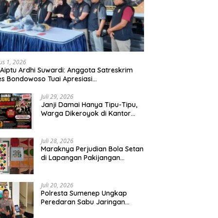
us 1, 2026
 Aiptu Ardhi Suwardi: Anggota Satreskrim
es Bondowoso Tuai Apresiasi
arakat,Begal Curanmor Antar Kabupaten
bang
Juli 29, 2026
Janji Damai Hanya Tipu-Tipu,
Warga Dikeroyok di Kantor
Desa Tambang Ilegal Bangka
Juli 28, 2026
Maraknya Perjudian Bola Setan
di Lapangan Pakijangan
Pasuruan, Diduga APH Seakan
Tutup Mata
Juli 20, 2026
Polresta Sumenep Ungkap
Peredaran Sabu Jaringan
Sampang, Tiga Tersangka