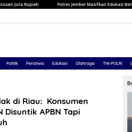
Polres Jember Masifkan Edukasi Berkendara Aman di Titik Raw
Politik
Peristiwa
Edukasi
Olahraga
TNI-POLRI
B
dak di Riau: Konsumen
 Disuntik APBN Tapi
uh