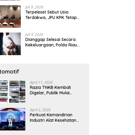
Diamankan
Juli 9, 2026
Terpeleset Sebut Usia
Terdakwa, JPU KPK Tetap
Tuntut Abdul Wahid 8,5 Tahun
Penjara
Juli 9, 2026
Dianggap Selesai Secara
Kekeluargaan, Polda Riau
Tetap Lanjutkan Gelar Perkara
Dugaan Pencabulan Anak
tomotif
April 11, 2026
Razia TNKB Kembali
Digelar, Publik Mulai
Curiga: Penertiban atau
Sekadar Respons
Pemberitaan
April 2, 2026
Perkuat Kemandirian
Industri Alat Kesehatan
Nasional, Astra Komponen
Indonesia Hadirkan Alat