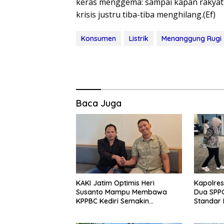
keras menggema: sampai kapan rakyat
krisis justru tiba-tiba menghilang.(Ef)
Konsumen
Listrik
Menanggung Rugi
Baca Juga
KAKI Jatim Optimis Heri
Kapolres
Susanto Mampu Membawa
Dua SPPG
KPPBC Kediri Semakin
Standar 
Berintegritas
Pengelol
Optimal