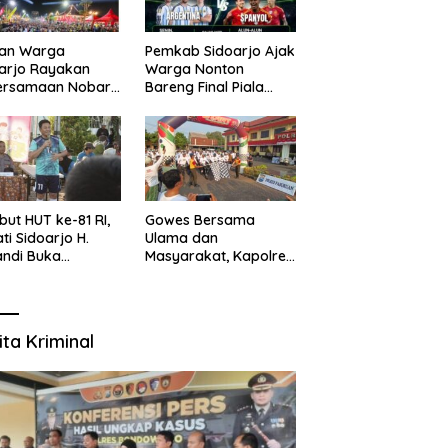
uan Warga
Pemkab Sidoarjo Ajak
arjo Rayakan
Warga Nonton
ersamaan Nobar
Bareng Final Piala
l Piala Dunia 2026
Dunia,
sama Bupati
Berhadiah Umroh
ndi dan
kopimda
ut HUT ke-81 RI,
Gowes Bersama
ti Sidoarjo H.
Ulama dan
ndi Buka
Masyarakat, Kapolres
namen Sepak Bola
Pasuruan Ajak
r RW se-
Wujudkan Daerah
amatan Sukodono
Aman dan Guyub
ita Kriminal