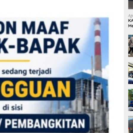
Ag
KA
M
Be