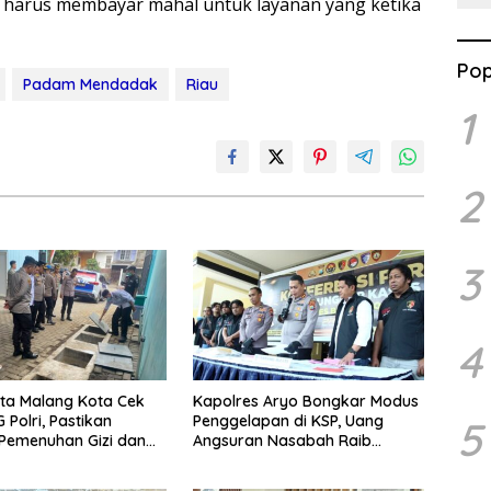
 harus membayar mahal untuk layanan yang ketika
Pop
Padam Mendadak
Riau
1
2
3
4
ta Malang Kota Cek
Kapolres Aryo Bongkar Modus
 Polri, Pastikan
Penggelapan di KSP, Uang
5
Pemenuhan Gizi dan
Angsuran Nasabah Raib
aan Limbah Berjalan
Ratusan Juta Rupiah