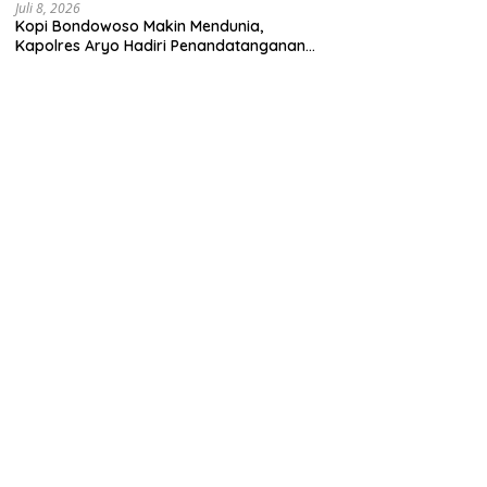
Juli 8, 2026
Kopi Bondowoso Makin Mendunia,
Kapolres Aryo Hadiri Penandatanganan
Kerja Sama Strategis