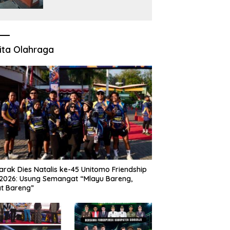
KM Mutiara Sentosa II
ita Olahraga
rak Dies Natalis ke-45 Unitomo Friendship
2026: Usung Semangat “Mlayu Bareng,
t Bareng”