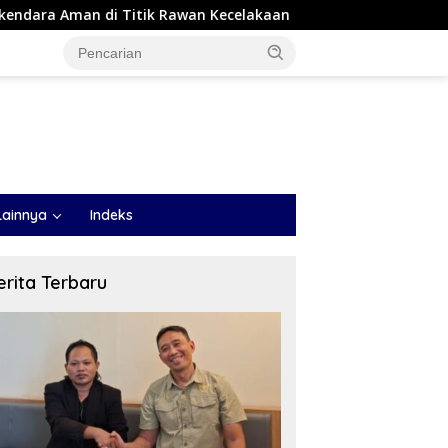
an Kecelakaan
DVI Polda Jatim Serahkan Jenazah Kelim
Lainnya
Indeks
erita Terbaru