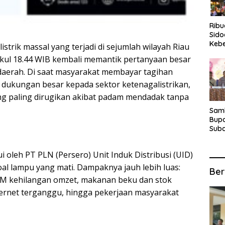
Rib
Sido
Keb
strik massal yang terjadi di sejumlah wilayah Riau
Fina
ukul 18.44 WIB kembali memantik pertanyaan besar
Ber
i daerah. Di saat masyarakat membayar tagihan
Suba
For
 dukungan besar kepada sektor ketenagalistrikan,
ng paling dirugikan akibat padam mendadak tanpa
Samb
Bupa
Suba
Tur
Anta
i oleh PT PLN (Persero) Unit Induk Distribusi (UID)
Kec
oal lampu yang mati. Dampaknya jauh lebih luas:
Ber
KM kehilangan omzet, makanan beku dan stok
ternet terganggu, hingga pekerjaan masyarakat