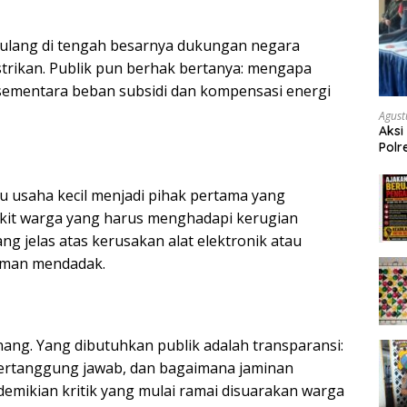
berulang di tengah besarnya dukungan negara
strikan. Publik pun berhak bertanya: mengapa
, sementara beban subsidi dan kompensasi energi
Agust
Aksi
Polr
Masy
Tum
 usaha kecil menjadi pihak pertama yang
kit warga yang harus menghadapi kerugian
ng jelas atas kerusakan alat elektronik atau
aman mendadak.
ang. Yang dibutuhkan publik adalah transparansi:
ertanggung jawab, dan bagaimana jaminan
 demikian kritik yang mulai ramai disuarakan warga