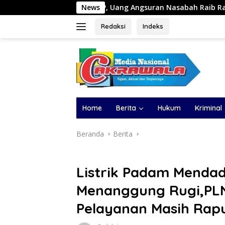
Langsung
KSP, Uang Angsuran Nasabah Raib Ratusan Juta Rupiah
News
ke
konten
Redaksi
Indeks
Home
Berita
Hukum
Kriminal
Beranda
Berita
Listrik Padam Menda
Menanggung Rugi,PLN
Pelayanan Masih Rap