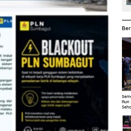
Ber
Sema
Run 
Seha