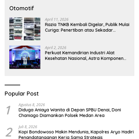
Otomotif
April 11, 2026
Razia TNKB Kembali Digelar, Publik Mulai
Curiga: Penertiban atau Sekadar
Respons Pemberitaan
April 2, 2026
Perkuat Kemandirian Industri Alat
Kesehatan Nasional, Astra Komponen
Indonesia Hadirkan Alat Kesehatan
Berbasis Teknologi Digital
Popular Post
1
Agustus 8, 2026
Diduga Aniaya Wanita di Depan SPBU Denai, Doni
Chaniago Diamankan Polsek Medan Area
2
Juli 8, 2026
Kopi Bondowoso Makin Mendunia, Kapolres Aryo Hadiri
Penandatanganan Kerja Sama Strategis