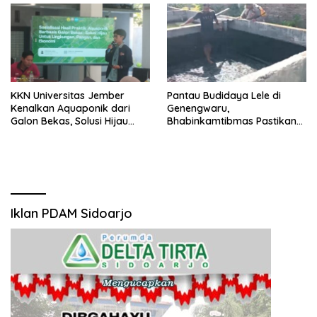
KKN Universitas Jember
Pantau Budidaya Lele di
Kenalkan Aquaponik dari
Genengwaru,
Galon Bekas, Solusi Hijau
Bhabinkamtibmas Pastikan
untuk Pangan dan Ekonomi
Pertumbuhan Ikan Berjalan
Warga Kalitapen
Baik
Iklan PDAM Sidoarjo