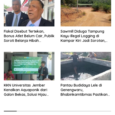
Fiskal Disebut Tertekan,
Sawmill Diduga Tampung
Bonus Atlet Belum Cair, Publik
Kayu Illegal Logging di
Soroti Belanja Hibah
Kampar Kiri Jadi Sorotan,
Pemprov
Polisi Janji Turun Mengecek
Lokasi
KKN Universitas Jember
Pantau Budidaya Lele di
Kenalkan Aquaponik dari
Genengwaru,
Galon Bekas, Solusi Hijau
Bhabinkamtibmas Pastikan
untuk Pangan dan Ekonomi
Pertumbuhan Ikan Berjalan
Warga Kalitapen
Baik