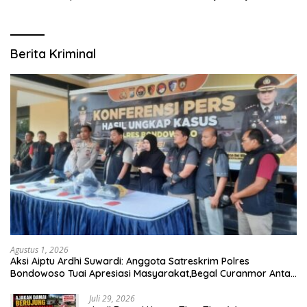
RW se-Kecamatan Sukodono
Daerah Aman dan Guyub
Berita Kriminal
Agustus 1, 2026
Aksi Aiptu Ardhi Suwardi: Anggota Satreskrim Polres
Bondowoso Tuai Apresiasi Masyarakat,Begal Curanmor Antar
Kabupaten Tumbang
Juli 29, 2026