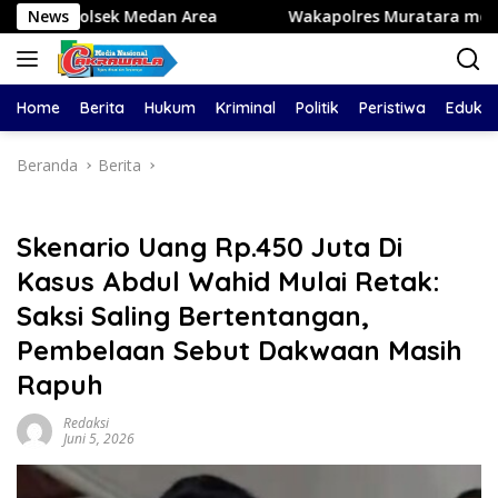
Langsung
dan Area
News
Wakapolres Muratara mengikuti TOT AI Ama
ke
konten
Home
Berita
Hukum
Kriminal
Politik
Peristiwa
Edukas
Beranda
Berita
Skenario Uang Rp.450 Juta Di
Kasus Abdul Wahid Mulai Retak:
Saksi Saling Bertentangan,
Pembelaan Sebut Dakwaan Masih
Rapuh
Redaksi
Juni 5, 2026