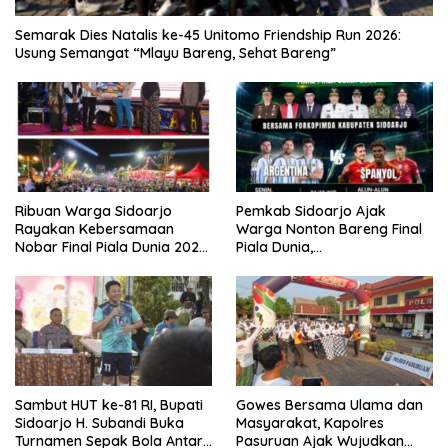
Semarak Dies Natalis ke-45 Unitomo Friendship Run 2026:
Usung Semangat “Mlayu Bareng, Sehat Bareng”
Ribuan Warga Sidoarjo
Pemkab Sidoarjo Ajak
Rayakan Kebersamaan
Warga Nonton Bareng Final
Nobar Final Piala Dunia 2026
Piala Dunia,
Bersama Bupati Subandi dan
Berhadiah Umroh
Forkopimda
Sambut HUT ke-81 RI, Bupati
Gowes Bersama Ulama dan
Sidoarjo H. Subandi Buka
Masyarakat, Kapolres
Turnamen Sepak Bola Antar
Pasuruan Ajak Wujudkan