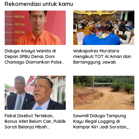
Rekomendasi untuk kamu
Diduga Aniaya Wanita di
Wakapolres Muratara
Depan SPBU Denai, Doni
mengikuti TOT AI Aman dan
Chaniago Diamankan Polsek
Bertanggung Jawab
Medan Area
Fiskal Disebut Tertekan,
Sawmill Diduga Tampung
Bonus Atlet Belum Cair, Publik
Kayu Illegal Logging di
Soroti Belanja Hibah
Kampar Kiri Jadi Sorotan,
Pemprov
Polisi Janji Turun Mengecek
Lokasi