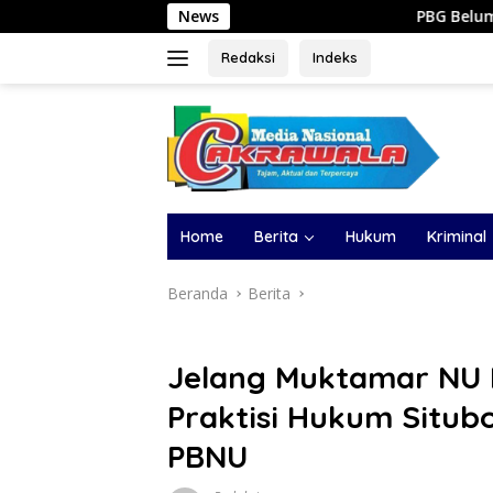
Langsung
News
PBG Belum Terbit, 8 Kios di Jala
ke
konten
Redaksi
Indeks
Home
Berita
Hukum
Kriminal
Beranda
Berita
Jelang Muktamar NU K
Praktisi Hukum Situb
PBNU