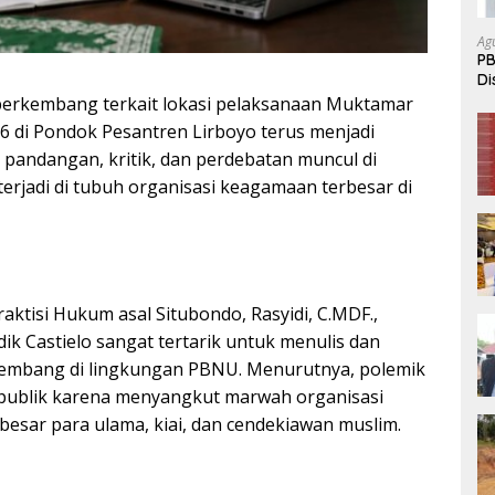
Ag
PB
Di
P
berkembang terkait lokasi pelaksanaan Muktamar
6 di Pondok Pesantren Lirboyo terus menjadi
 pandangan, kritik, dan perdebatan muncul di
erjadi di tubuh organisasi keagamaan terbesar di
raktisi Hukum asal Situbondo, Rasyidi, C.MDF.,
idik Castielo sangat tertarik untuk menulis dan
kembang di lingkungan PBNU. Menurutnya, polemik
an publik karena menyangkut marwah organisasi
besar para ulama, kiai, dan cendekiawan muslim.