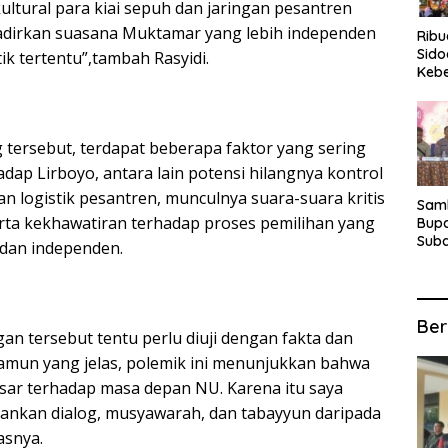
tural para kiai sepuh dan jaringan pesantren
hadirkan suasana Muktamar yang lebih independen
Rib
Sido
ik tertentu”,tambah Rasyidi.
Keb
Fina
Ber
Suba
For
ersebut, terdapat beberapa faktor yang sering
dap Lirboyo, antara lain potensi hilangnya kontrol
an logistik pesantren, munculnya suara-suara kritis
Samb
serta kekhawatiran terhadap proses pemilihan yang
Bupa
Suba
 dan independen.
Tur
Anta
Kec
Ber
an tersebut tentu perlu diuji dengan fakta dan
amun yang jelas, polemik ini menunjukkan bahwa
esar terhadap masa depan NU. Karena itu saya
ankan dialog, musyawarah, dan tabayyun daripada
asnya.