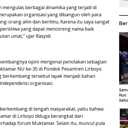
n mengulas berbagai dinamika yang terjadi di
merupakan organisasi yang dibangun oleh para
g-orang alim dan berilmu. Karena itu saya sangat
Ber
-peristiwa yang dapat mencoreng nama baik
tan umat,” ujar Rasyidi.
erkembangnya opini mengenai penolakan sebagian
ktamar NU ke-35 di Pondok Pesantren Lirboyo.
 berkembang tersebut layak menjadi bahan
 independensi organisasi.
Sema
Run 
Seha
 berkembang di tengah masyarakat, yaitu bahwa
mar di Lirboyo diduga berangkat dari
erhadap forum Muktamar. Selain itu, muncul pula