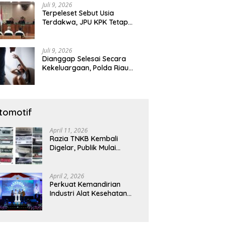
Juli 9, 2026
Terpeleset Sebut Usia
Terdakwa, JPU KPK Tetap
Tuntut Abdul Wahid 8,5 Tahun
Penjara
Juli 9, 2026
Dianggap Selesai Secara
Kekeluargaan, Polda Riau
Tetap Lanjutkan Gelar Perkara
Dugaan Pencabulan Anak
tomotif
April 11, 2026
Razia TNKB Kembali
Digelar, Publik Mulai
Curiga: Penertiban atau
Sekadar Respons
Pemberitaan
April 2, 2026
Perkuat Kemandirian
Industri Alat Kesehatan
Nasional, Astra Komponen
Indonesia Hadirkan Alat
Kesehatan Berbasis