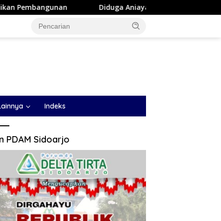
Diduga Aniaya Wanita di Depan SPBU Denai, Doni Chania
Lainnya
Indeks
an PDAM Sidoarjo