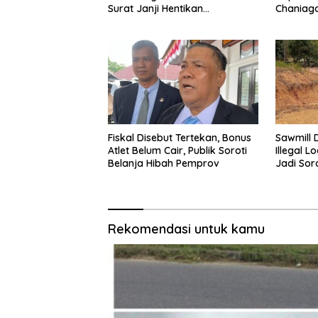
Surat Janji Hentikan
Chaniag
Pembangunan
Medan A
Fiskal Disebut Tertekan, Bonus
Sawmill
Atlet Belum Cair, Publik Soroti
Illegal L
Belanja Hibah Pemprov
Jadi Soro
Mengece
Rekomendasi untuk kamu