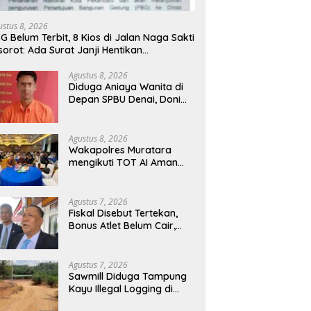
ustus 8, 2026
G Belum Terbit, 8 Kios di Jalan Naga Sakti
sorot: Ada Surat Janji Hentikan
embangunan
Agustus 8, 2026
Diduga Aniaya Wanita di
Depan SPBU Denai, Doni
Chaniago Diamankan
Polsek Medan Area
Agustus 8, 2026
Wakapolres Muratara
mengikuti TOT AI Aman
dan Bertanggung Jawab
Agustus 7, 2026
Fiskal Disebut Tertekan,
Bonus Atlet Belum Cair,
Publik Soroti Belanja Hibah
Pemprov
Agustus 7, 2026
Sawmill Diduga Tampung
Kayu Illegal Logging di
Kampar Kiri Jadi Sorotan,