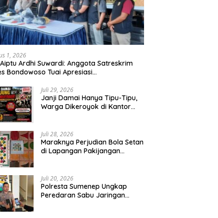
us 1, 2026
 Aiptu Ardhi Suwardi: Anggota Satreskrim
es Bondowoso Tuai Apresiasi
arakat,Begal Curanmor Antar Kabupaten
bang
Juli 29, 2026
Janji Damai Hanya Tipu-Tipu,
Warga Dikeroyok di Kantor
Desa Tambang Ilegal Bangka
Juli 28, 2026
Maraknya Perjudian Bola Setan
di Lapangan Pakijangan
Pasuruan, Diduga APH Seakan
Tutup Mata
Juli 20, 2026
Polresta Sumenep Ungkap
Peredaran Sabu Jaringan
Sampang, Tiga Tersangka
Diamankan