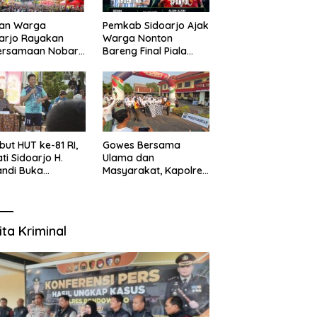
uan Warga
Pemkab Sidoarjo Ajak
arjo Rayakan
Warga Nonton
ersamaan Nobar
Bareng Final Piala
l Piala Dunia 2026
Dunia,
sama Bupati
Berhadiah Umroh
ndi dan
kopimda
ut HUT ke-81 RI,
Gowes Bersama
ti Sidoarjo H.
Ulama dan
ndi Buka
Masyarakat, Kapolres
namen Sepak Bola
Pasuruan Ajak
r RW se-
Wujudkan Daerah
amatan Sukodono
Aman dan Guyub
ita Kriminal