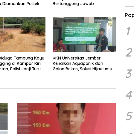
o Diamankan Polsek
Bertanggung Jawab
rea
Pop
1
2
 Diduga Tampung Kayu
KKN Universitas Jember
ogging di Kampar Kiri
Kenalkan Aquaponik dari
3
tan, Polisi Janji Turun
Galon Bekas, Solusi Hijau untuk
k Lokasi
Pangan dan Ekonomi Warga
Kalitapen
4
5