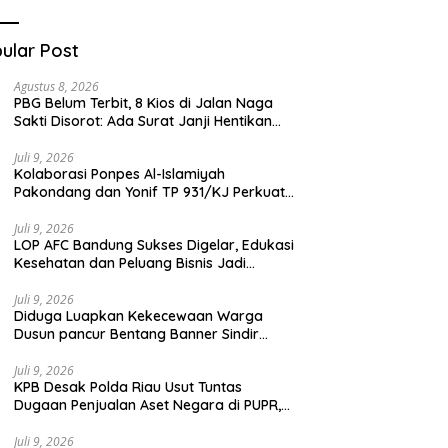
Teknologi Digital
ular Post
Agustus 8, 2026
PBG Belum Terbit, 8 Kios di Jalan Naga
Sakti Disorot: Ada Surat Janji Hentikan
Pembangunan
Juli 9, 2026
Kolaborasi Ponpes Al-Islamiyah
Pakondang dan Yonif TP 931/KJ Perkuat
Karakter Santri Melalui Kemah HIMMAH
ke-51
Juli 9, 2026
LOP AFC Bandung Sukses Digelar, Edukasi
Kesehatan dan Peluang Bisnis Jadi
Magnet Antusiasme Peserta
Juli 9, 2026
Diduga Luapkan Kekecewaan Warga
Dusun pancur Bentang Banner Sindir
Kades Lebakrejo Kecamatan Purwodadi
Juli 9, 2026
KPB Desak Polda Riau Usut Tuntas
Dugaan Penjualan Aset Negara di PUPR,
Jangan Ada yang Kebal Hukum
Juli 9, 2026