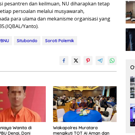
disi pesantren dan keilmuan, NU diharapkan tetap
etiap persoalan melalui musyawarah,
ada para ulama dan mekanisme organisasi yang
5.(IQBAL/Yanto).
PBNU
Situbondo
Soroti Polemik
O
niaya Wanita di
Wakapolres Muratara
BU Denai, Doni
mengikuti TOT AI Aman dan